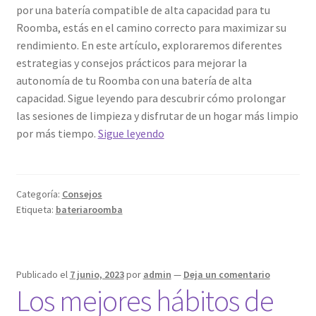
por una batería compatible de alta capacidad para tu
Roomba, estás en el camino correcto para maximizar su
rendimiento. En este artículo, exploraremos diferentes
estrategias y consejos prácticos para mejorar la
autonomía de tu Roomba con una batería de alta
capacidad. Sigue leyendo para descubrir cómo prolongar
las sesiones de limpieza y disfrutar de un hogar más limpio
¿Cómo
por más tiempo.
Sigue leyendo
mejorar
la
autonomía
Categoría:
Consejos
de
Etiqueta:
bateriaroomba
tu
Roomba
con
una
Publicado el
7 junio, 2023
por
admin
—
Deja un comentario
Los mejores hábitos de
batería
compatible