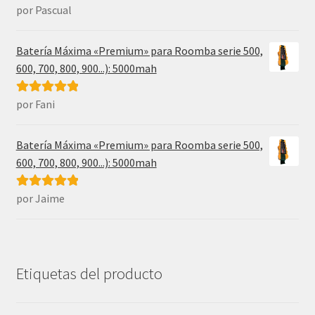
por Pascual
Valorado con
5
de 5
Batería Máxima «Premium» para Roomba serie 500,
600, 700, 800, 900...): 5000mah
por Fani
Valorado con
5
de 5
Batería Máxima «Premium» para Roomba serie 500,
600, 700, 800, 900...): 5000mah
por Jaime
Valorado con
5
de 5
Etiquetas del producto