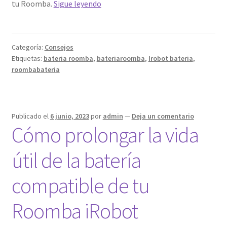
Los
tu Roomba.
Sigue leyendo
mejores
hábitos
de
Categoría:
Consejos
carga
Etiquetas:
bateria roomba
,
bateriaroomba
,
Irobot bateria
,
para
roombabateria
maximizar
el
rendimiento
Publicado el
6 junio, 2023
por
admin
—
Deja un comentario
de
Cómo prolongar la vida
tu
Roomba
útil de la batería
con
una
compatible de tu
batería
compatible
Roomba iRobot