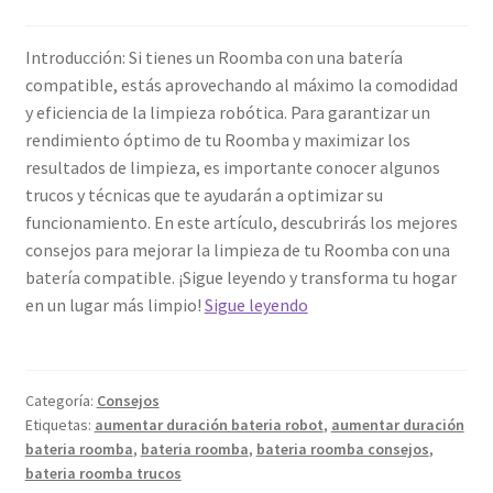
Introducción: Si tienes un Roomba con una batería
compatible, estás aprovechando al máximo la comodidad
y eficiencia de la limpieza robótica. Para garantizar un
rendimiento óptimo de tu Roomba y maximizar los
resultados de limpieza, es importante conocer algunos
trucos y técnicas que te ayudarán a optimizar su
funcionamiento. En este artículo, descubrirás los mejores
consejos para mejorar la limpieza de tu Roomba con una
batería compatible. ¡Sigue leyendo y transforma tu hogar
Trucos
en un lugar más limpio!
Sigue leyendo
y
técnicas
para
Categoría:
Consejos
optimizar
Etiquetas:
aumentar duración bateria robot
,
aumentar duración
la
bateria roomba
,
bateria roomba
,
bateria roomba consejos
,
limpieza
bateria roomba trucos