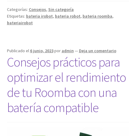
vida
Categorías:
Consejos
,
Sin categoría
útil
Etiquetas:
bateria irobot
,
bateria robot
,
bateria roomba
,
de
bateriairobot
la
batería
compatible
Publicado el
6 junio, 2023
por
admin
—
Deja un comentario
de
Consejos prácticos para
tu
Roomba
optimizar el rendimiento
iRobot
de tu Roomba con una
batería compatible