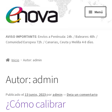
Ir
Ir
Menú
a
al
la
contenido
navegación
Inicio
AVISO IMPORTANTE:
Envíos a Península: 24h. / Baleares 48h. /
Comunidad Europea 72h. / Canarias, Ceuta y Melilla 4-8 días.
Blog
Carrito
Inicio
Autor: admin
Condiciones
Autor:
admin
Contacto
Publicado el
13 junio, 2023
por
admin
—
Deja un comentario
ENOVA
¿Cómo calibrar
FAQ