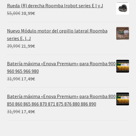
original
actual
Rueda (R) derecha Roomba Irobot series E I y J
era:
es:
El
El
55,00
€
38,99
€
55,00€.
38,99€.
precio
precio
original
actual
Nuevo Módulo motor del cepillo lateral Roomba
era:
es:
series E, I, J
55,00€.
38,99€.
El
El
39,99
€
21,99
€
precio
precio
original
actual
Batería máxima «Enova Premium» para Roomba 900
era:
es:
960 965 966 980
39,99€.
21,99€.
El
El
31,99
€
17,49
€
precio
precio
original
actual
Batería máxima «Enova Premium» para Roomba 800
era:
es:
850 860 865 866 870 871 875 876 880 886 890
31,99€.
17,49€.
El
El
31,99
€
17,49
€
precio
precio
original
actual
era:
es: