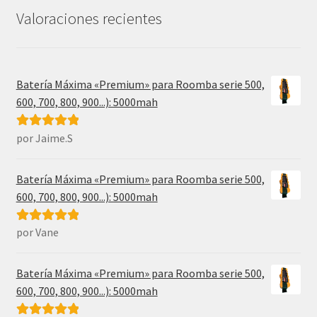
31,99€.
17,49€.
Valoraciones recientes
Batería Máxima «Premium» para Roomba serie 500,
600, 700, 800, 900...): 5000mah
por Jaime.S
Valorado con
5
de 5
Batería Máxima «Premium» para Roomba serie 500,
600, 700, 800, 900...): 5000mah
por Vane
Valorado con
5
de 5
Batería Máxima «Premium» para Roomba serie 500,
600, 700, 800, 900...): 5000mah