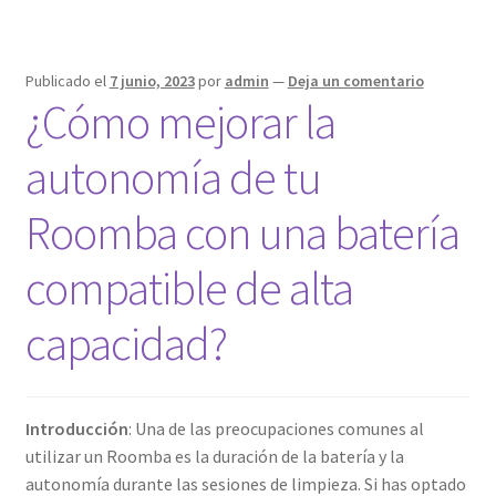
de
tu
Roomba
Publicado el
7 junio, 2023
por
admin
—
Deja un comentario
con
¿Cómo mejorar la
una
batería
autonomía de tu
compatible
Roomba con una batería
compatible de alta
capacidad?
Introducción
: Una de las preocupaciones comunes al
utilizar un Roomba es la duración de la batería y la
autonomía durante las sesiones de limpieza. Si has optado