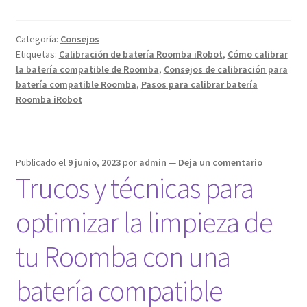
correctamente
la
Categoría:
Consejos
batería
Etiquetas:
Calibración de batería Roomba iRobot
,
Cómo calibrar
compatible
la batería compatible de Roomba
,
Consejos de calibración para
de
batería compatible Roomba
,
Pasos para calibrar batería
tu
Roomba iRobot
Roomba
iRobot?
Publicado el
9 junio, 2023
por
admin
—
Deja un comentario
Trucos y técnicas para
optimizar la limpieza de
tu Roomba con una
batería compatible