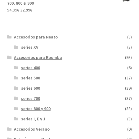
era:
es:
700, 800 & 900
31,99€.
17,89€.
El
El
54,99
€
32,99
€
precio
precio
original
actual
era:
es:
Accesorios para Neato
(3)
54,99€.
32,99€.
series XV
(3)
Accesorios para Roomba
(93)
series 400
(6)
series 500
(37)
series 600
(39)
series 700
(37)
series 800 y 900
(38)
series I, E y J
(3)
Accesorios Verano
(0)