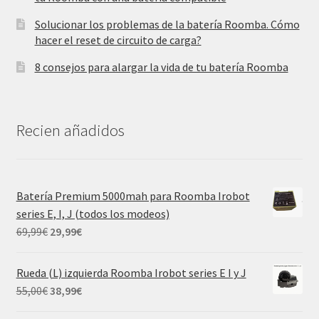
Solucionar los problemas de la batería Roomba. Cómo
hacer el reset de circuito de carga?
8 consejos para alargar la vida de tu batería Roomba
Recien añadidos
Batería Premium 5000mah para Roomba Irobot
series E, I, J (todos los modeos)
El
El
69,99
€
29,99
€
precio
precio
original
actual
Rueda (L) izquierda Roomba Irobot series E I y J
era:
es:
El
El
55,00
€
38,99
€
69,99€.
29,99€.
precio
precio