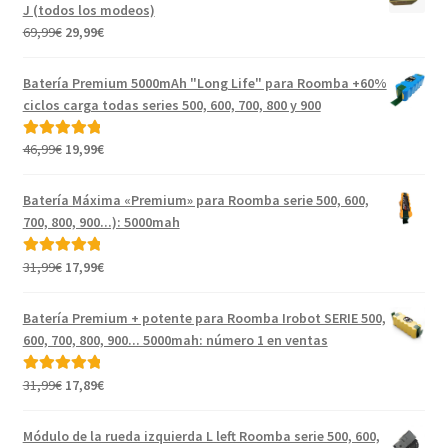
J (todos los modeos)
El
El
69,99
€
29,99
€
precio
precio
original
actual
Batería Premium 5000mAh "Long Life" para Roomba +60%
era:
es:
ciclos carga todas series 500, 600, 700, 800 y 900
69,99€.
29,99€.
El
El
46,99
€
19,99
€
Valorado con
precio
precio
5.00
de 5
original
actual
Batería Máxima «Premium» para Roomba serie 500, 600,
era:
es:
700, 800, 900...): 5000mah
46,99€.
19,99€.
El
El
31,99
€
17,99
€
Valorado con
precio
precio
5.00
de 5
original
actual
Batería Premium + potente para Roomba Irobot SERIE 500,
era:
es:
600, 700, 800, 900... 5000mah: número 1 en ventas
31,99€.
17,99€.
El
El
31,99
€
17,89
€
Valorado con
precio
precio
5.00
de 5
original
actual
Módulo de la rueda izquierda L left Roomba serie 500, 600,