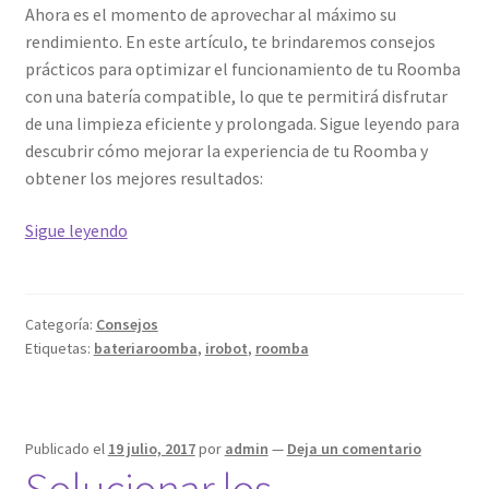
Ahora es el momento de aprovechar al máximo su
rendimiento. En este artículo, te brindaremos consejos
prácticos para optimizar el funcionamiento de tu Roomba
con una batería compatible, lo que te permitirá disfrutar
de una limpieza eficiente y prolongada. Sigue leyendo para
descubrir cómo mejorar la experiencia de tu Roomba y
obtener los mejores resultados:
Consejos
Sigue leyendo
prácticos
para
optimizar
Categoría:
Consejos
el
Etiquetas:
bateriaroomba
,
irobot
,
roomba
rendimiento
de
tu
Roomba
Publicado el
19 julio, 2017
por
admin
—
Deja un comentario
Solucionar los
con