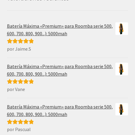
Batería Máxima «Premium» para Roomba serie 500,
600, 700, 800, 900...): 5000mah
por Jaime.S
Valorado con
5
de 5
Batería Máxima «Premium» para Roomba serie 500,
600, 700, 800, 900...): 5000mah
por Vane
Valorado con
5
de 5
Batería Máxima «Premium» para Roomba serie 500,
600, 700, 800, 900...): 5000mah
por Pascual
Valorado con