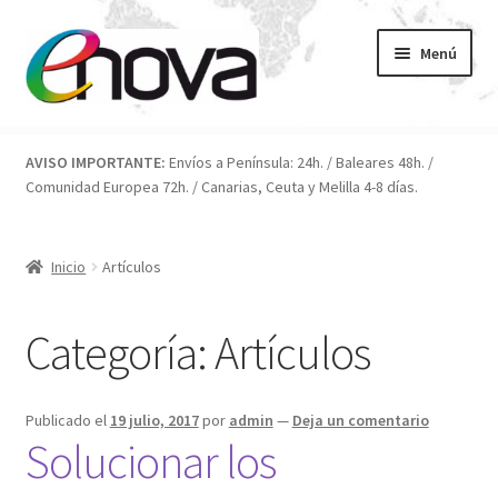
Ir
Ir
Menú
a
al
la
contenido
navegación
Inicio
AVISO IMPORTANTE:
Envíos a Península: 24h. / Baleares 48h. /
Comunidad Europea 72h. / Canarias, Ceuta y Melilla 4-8 días.
Blog
Carrito
Inicio
Artículos
Condiciones
Categoría:
Artículos
Contacto
Publicado el
19 julio, 2017
por
admin
—
Deja un comentario
ENOVA
Solucionar los
FAQ