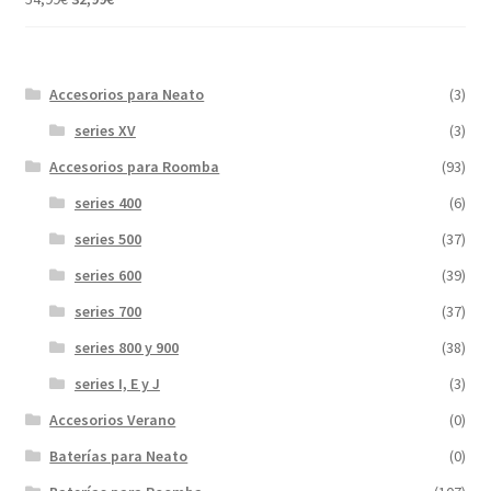
precio
precio
original
actual
era:
es:
Accesorios para Neato
(3)
54,99€.
32,99€.
series XV
(3)
Accesorios para Roomba
(93)
series 400
(6)
series 500
(37)
series 600
(39)
series 700
(37)
series 800 y 900
(38)
series I, E y J
(3)
Accesorios Verano
(0)
Baterías para Neato
(0)