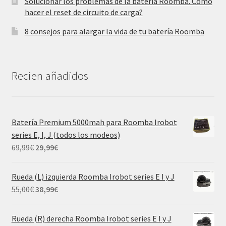
Solucionar los problemas de la batería Roomba. Cómo
hacer el reset de circuito de carga?
8 consejos para alargar la vida de tu batería Roomba
Recien añadidos
Batería Premium 5000mah para Roomba Irobot
series E, I, J (todos los modeos)
El
El
69,99
€
29,99
€
precio
precio
original
actual
Rueda (L) izquierda Roomba Irobot series E I y J
era:
es:
El
El
55,00
€
38,99
€
69,99€.
29,99€.
precio
precio
original
actual
Rueda (R) derecha Roomba Irobot series E I y J