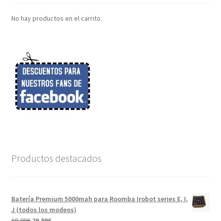
No hay productos en el carrito.
Productos destacados
Batería Premium 5000mah para Roomba Irobot series E, I,
J (todos los modeos)
El
El
69,99
€
29,99
€