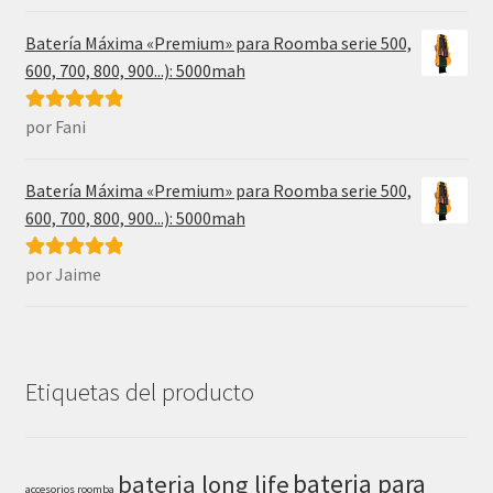
5
de 5
Batería Máxima «Premium» para Roomba serie 500,
600, 700, 800, 900...): 5000mah
por Fani
Valorado con
5
de 5
Batería Máxima «Premium» para Roomba serie 500,
600, 700, 800, 900...): 5000mah
por Jaime
Valorado con
5
de 5
Etiquetas del producto
bateria para
bateria long life
accesorios roomba