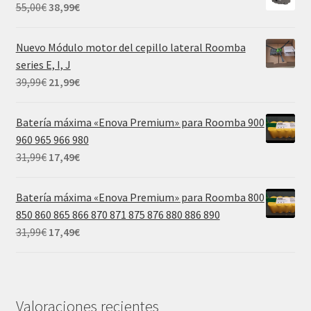
era:
es:
El
El
55,00
€
38,99
€
55,00€.
38,99€.
precio
precio
original
actual
Nuevo Módulo motor del cepillo lateral Roomba
era:
es:
series E, I, J
55,00€.
38,99€.
El
El
39,99
€
21,99
€
precio
precio
original
actual
Batería máxima «Enova Premium» para Roomba 900
era:
es:
960 965 966 980
39,99€.
21,99€.
El
El
31,99
€
17,49
€
precio
precio
original
actual
Batería máxima «Enova Premium» para Roomba 800
era:
es:
850 860 865 866 870 871 875 876 880 886 890
31,99€.
17,49€.
El
El
31,99
€
17,49
€
precio
precio
original
actual
era:
es:
31,99€.
17,49€.
Valoraciones recientes