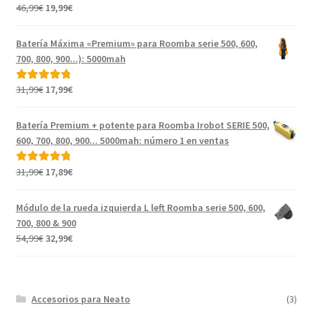
El
El
46,99
€
19,99
€
Valorado con
precio
precio
5.00
de 5
original
actual
Batería Máxima «Premium» para Roomba serie 500, 600,
era:
es:
700, 800, 900...): 5000mah
46,99€.
19,99€.
El
El
31,99
€
17,99
€
Valorado con
precio
precio
5.00
de 5
original
actual
Batería Premium + potente para Roomba Irobot SERIE 500,
era:
es:
600, 700, 800, 900... 5000mah: número 1 en ventas
31,99€.
17,99€.
El
El
31,99
€
17,89
€
Valorado con
precio
precio
5.00
de 5
original
actual
Módulo de la rueda izquierda L left Roomba serie 500, 600,
era:
es:
700, 800 & 900
31,99€.
17,89€.
El
El
54,99
€
32,99
€
precio
precio
original
actual
era:
es:
Accesorios para Neato
(3)
54,99€.
32,99€.