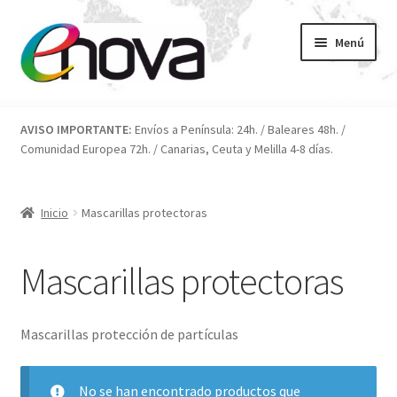
Ir
Ir
Menú
a
al
la
contenido
navegación
Inicio
AVISO IMPORTANTE:
Envíos a Península: 24h. / Baleares 48h. /
Comunidad Europea 72h. / Canarias, Ceuta y Melilla 4-8 días.
Blog
Carrito
Inicio
Mascarillas protectoras
Condiciones
Mascarillas protectoras
Contacto
Mascarillas protección de partículas
ENOVA
FAQ
No se han encontrado productos que