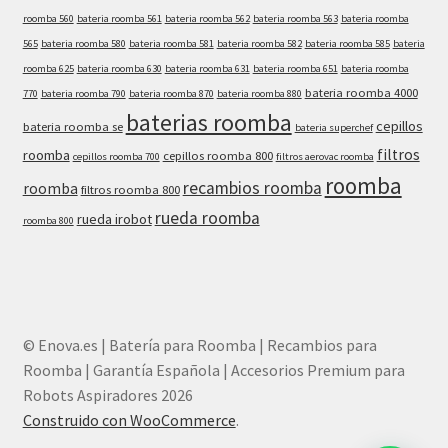
roomba 560
bateria roomba 561
bateria roomba 562
bateria roomba 563
bateria roomba
565
bateria roomba 580
bateria roomba 581
bateria roomba 582
bateria roomba 585
bateria
roomba 625
bateria roomba 630
bateria roomba 631
bateria roomba 651
bateria roomba
bateria roomba 4000
770
bateria roomba 790
bateria roomba 870
bateria roomba 880
baterias roomba
cepillos
bateria roomba se
bateria superchef
filtros
roomba
cepillos roomba 800
cepillos roomba 700
filtros aerovac roomba
roomba
recambios roomba
roomba
filtros roomba 800
rueda roomba
rueda irobot
roomba 800
© Enova.es | Batería para Roomba | Recambios para
Roomba | Garantía Española | Accesorios Premium para
Robots Aspiradores 2026
Construido con WooCommerce
.