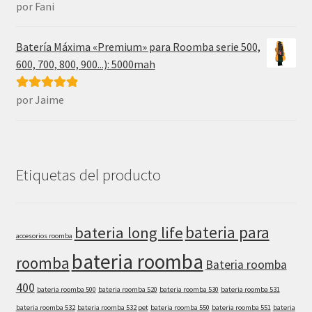
por Fani
Valorado con
5
de 5
Batería Máxima «Premium» para Roomba serie 500,
600, 700, 800, 900...): 5000mah
por Jaime
Valorado con
5
de 5
Etiquetas del producto
bateria para
bateria long life
accesorios roomba
bateria roomba
roomba
Bateria roomba
400
bateria roomba 500
bateria roomba 520
bateria roomba 530
bateria roomba 531
bateria roomba 532
bateria roomba 532 pet
bateria roomba 550
bateria roomba 551
bateria