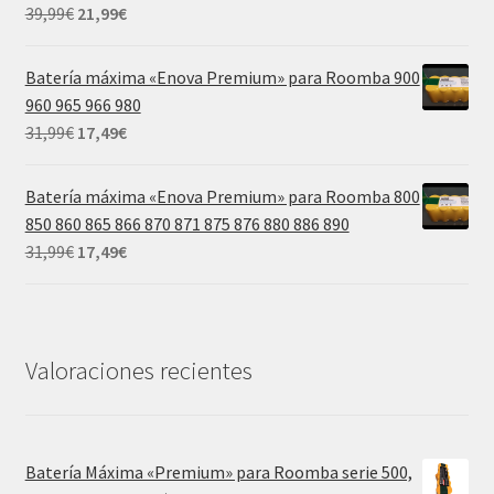
55,00€.
38,99€.
El
El
39,99
€
21,99
€
precio
precio
original
actual
Batería máxima «Enova Premium» para Roomba 900
era:
es:
960 965 966 980
39,99€.
21,99€.
El
El
31,99
€
17,49
€
precio
precio
original
actual
Batería máxima «Enova Premium» para Roomba 800
era:
es:
850 860 865 866 870 871 875 876 880 886 890
31,99€.
17,49€.
El
El
31,99
€
17,49
€
precio
precio
original
actual
era:
es:
31,99€.
17,49€.
Valoraciones recientes
Batería Máxima «Premium» para Roomba serie 500,