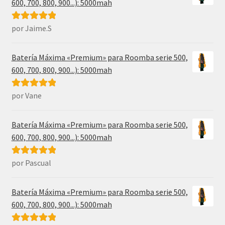
600, 700, 800, 900...): 5000mah
por Jaime.S
Valorado con
5
de 5
Batería Máxima «Premium» para Roomba serie 500,
600, 700, 800, 900...): 5000mah
por Vane
Valorado con
5
de 5
Batería Máxima «Premium» para Roomba serie 500,
600, 700, 800, 900...): 5000mah
por Pascual
Valorado con
5
de 5
Batería Máxima «Premium» para Roomba serie 500,
600, 700, 800, 900...): 5000mah