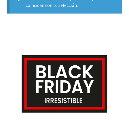
coincidan con tu selección.
Finalizar compra