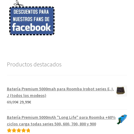
Productos destacados
Batería Premium 5000mah para Roomba Irobot series E, I,
J (todos los modeos)
El
El
69,99
€
29,99
€
precio
precio
original
actual
Batería Premium 5000mAh "Long Life" para Roomba +60%
era:
es:
ciclos carga todas series 500, 600, 700, 800 y 900
69,99€.
29,99€.