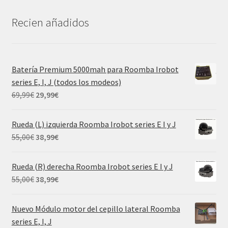
Recien añadidos
Batería Premium 5000mah para Roomba Irobot
series E, I, J (todos los modeos)
El
El
69,99
€
29,99
€
precio
precio
original
actual
Rueda (L) izquierda Roomba Irobot series E I y J
era:
es:
El
El
55,00
€
38,99
€
69,99€.
29,99€.
precio
precio
original
actual
Rueda (R) derecha Roomba Irobot series E I y J
era:
es:
El
El
55,00
€
38,99
€
55,00€.
38,99€.
precio
precio
original
actual
Nuevo Módulo motor del cepillo lateral Roomba
era:
es:
series E, I, J