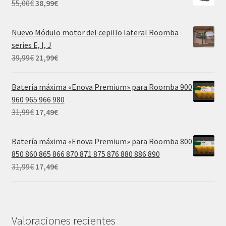
El
El
55,00
€
38,99
€
55,00€.
38,99€.
precio
precio
original
actual
Nuevo Módulo motor del cepillo lateral Roomba
era:
es:
series E, I, J
55,00€.
38,99€.
El
El
39,99
€
21,99
€
precio
precio
original
actual
Batería máxima «Enova Premium» para Roomba 900
era:
es:
960 965 966 980
39,99€.
21,99€.
El
El
31,99
€
17,49
€
precio
precio
original
actual
Batería máxima «Enova Premium» para Roomba 800
era:
es:
850 860 865 866 870 871 875 876 880 886 890
31,99€.
17,49€.
El
El
31,99
€
17,49
€
precio
precio
original
actual
era:
es:
31,99€.
17,49€.
Valoraciones recientes