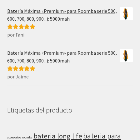
5
de 5
Batería Máxima «Premium» para Roomba serie 500,
600, 700, 800, 900...): 5000mah
por Fani
Valorado con
5
de 5
Batería Máxima «Premium» para Roomba serie 500,
600, 700, 800, 900...): 5000mah
por Jaime
Valorado con
5
de 5
Etiquetas del producto
bateria para
bateria long life
accesorios roomba