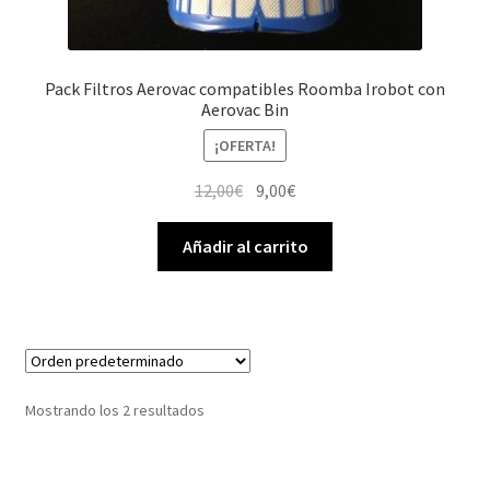
Pack Filtros Aerovac compatibles Roomba Irobot con
Aerovac Bin
¡OFERTA!
El
El
12,00
€
9,00
€
precio
precio
original
actual
Añadir al carrito
era:
es:
12,00€.
9,00€.
Mostrando los 2 resultados