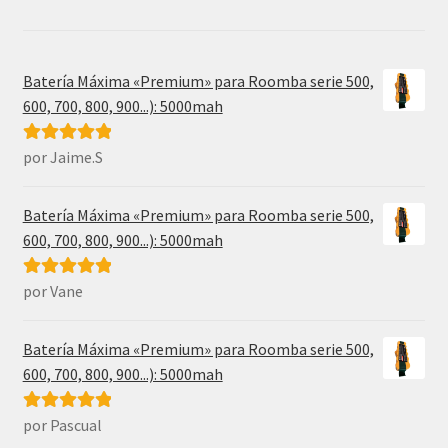
Batería Máxima «Premium» para Roomba serie 500,
600, 700, 800, 900...): 5000mah
por Jaime.S
Valorado con
5
de 5
Batería Máxima «Premium» para Roomba serie 500,
600, 700, 800, 900...): 5000mah
por Vane
Valorado con
5
de 5
Batería Máxima «Premium» para Roomba serie 500,
600, 700, 800, 900...): 5000mah
por Pascual
Valorado con