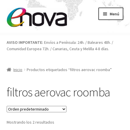
Ir
Ir
Menú
a
al
la
contenido
navegación
Inicio
AVISO IMPORTANTE:
Envíos a Península: 24h. / Baleares 48h. /
Comunidad Europea 72h. / Canarias, Ceuta y Melilla 4-8 días.
Blog
Carrito
Inicio
Productos etiquetados “filtros aerovac roomba”
Condiciones
filtros aerovac roomba
Contacto
ENOVA
Mostrando los 2 resultados
FAQ