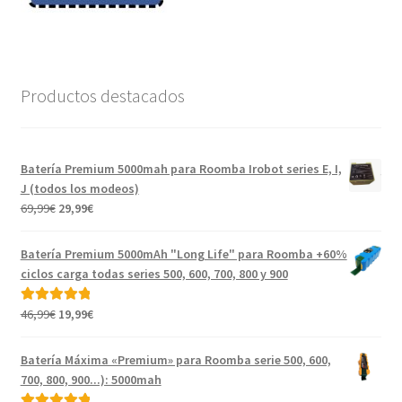
Productos destacados
Batería Premium 5000mah para Roomba Irobot series E, I,
J (todos los modeos)
El
El
69,99
€
29,99
€
precio
precio
original
actual
Batería Premium 5000mAh "Long Life" para Roomba +60%
era:
es:
ciclos carga todas series 500, 600, 700, 800 y 900
69,99€.
29,99€.
El
El
46,99
€
19,99
€
Valorado con
precio
precio
5.00
de 5
original
actual
Batería Máxima «Premium» para Roomba serie 500, 600,
era:
es:
700, 800, 900...): 5000mah
46,99€.
19,99€.