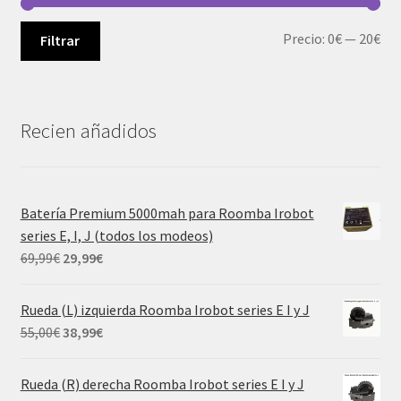
Pre
Pre
Precio:
0€
—
20€
Filtrar
mí
má
Recien añadidos
Batería Premium 5000mah para Roomba Irobot
series E, I, J (todos los modeos)
El
El
69,99
€
29,99
€
precio
precio
original
actual
Rueda (L) izquierda Roomba Irobot series E I y J
era:
es:
El
El
55,00
€
38,99
€
69,99€.
29,99€.
precio
precio
original
actual
Rueda (R) derecha Roomba Irobot series E I y J
era:
es: