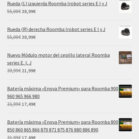
original
actual
Rueda (L) izquierda Roomba Irobot series E I y J
era:
es:
El
El
55,00
€
38,99
€
69,99€.
29,99€.
precio
precio
original
actual
Rueda (R) derecha Roomba Irobot series E I y J
era:
es:
El
El
55,00
€
38,99
€
55,00€.
38,99€.
precio
precio
original
actual
Nuevo Módulo motor del cepillo lateral Roomba
era:
es:
series E, I, J
55,00€.
38,99€.
El
El
39,99
€
21,99
€
precio
precio
original
actual
Batería máxima «Enova Premium» para Roomba 900
era:
es:
960 965 966 980
39,99€.
21,99€.
El
El
31,99
€
17,49
€
precio
precio
original
actual
Batería máxima «Enova Premium» para Roomba 800
era:
es:
850 860 865 866 870 871 875 876 880 886 890
31,99€.
17,49€.
El
El
31,99
€
17,49
€