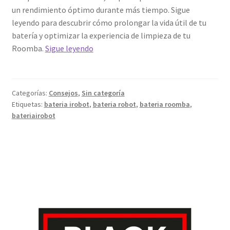
un rendimiento óptimo durante más tiempo. Sigue
leyendo para descubrir cómo prolongar la vida útil de tu
batería y optimizar la experiencia de limpieza de tu
Cómo
Roomba.
Sigue leyendo
prolongar
la
vida
Categorías:
Consejos
,
Sin categoría
útil
Etiquetas:
bateria irobot
,
bateria robot
,
bateria roomba
,
de
bateriairobot
la
batería
compatible
de
tu
Roomba
iRobot