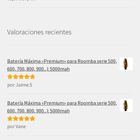
precio
precio
original
actual
era:
es:
31,99€.
17,49€.
Valoraciones recientes
Batería Máxima «Premium» para Roomba serie 500,
600, 700, 800, 900...): 5000mah
por Jaime.S
Valorado con
5
de 5
Batería Máxima «Premium» para Roomba serie 500,
600, 700, 800, 900...): 5000mah
por Vane
Valorado con
5
de 5