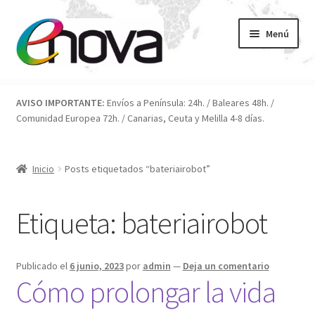
Ir
Ir
Menú
a
al
la
contenido
navegación
Inicio
AVISO IMPORTANTE:
Envíos a Península: 24h. / Baleares 48h. /
Comunidad Europea 72h. / Canarias, Ceuta y Melilla 4-8 días.
Blog
Carrito
Inicio
Posts etiquetados “bateriairobot”
Condiciones
Etiqueta:
bateriairobot
Contacto
Publicado el
6 junio, 2023
por
admin
—
Deja un comentario
ENOVA
Cómo prolongar la vida
FAQ