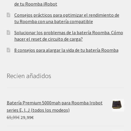
de tu Roomba iRobot
Consejos prácticos para optimizar el rendimiento de
tu Roomba con una batería compatible
Solucionar los problemas de la batería Roomba. Cómo
hacer el reset de circuito de carga?
8 consejos para alargar la vida de tu batería Roomba
Recien añadidos
Batería Premium 5000mah para Roomba Irobot
series E, I, J (todos los modeos)
El
El
69,99
€
29,99
€
precio
precio