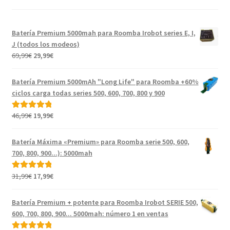
Batería Premium 5000mah para Roomba Irobot series E, I,
J (todos los modeos)
El
El
69,99
€
29,99
€
precio
precio
original
actual
Batería Premium 5000mAh "Long Life" para Roomba +60%
era:
es:
ciclos carga todas series 500, 600, 700, 800 y 900
69,99€.
29,99€.
El
El
46,99
€
19,99
€
Valorado con
precio
precio
5.00
de 5
original
actual
Batería Máxima «Premium» para Roomba serie 500, 600,
era:
es:
700, 800, 900...): 5000mah
46,99€.
19,99€.
El
El
31,99
€
17,99
€
Valorado con
precio
precio
5.00
de 5
original
actual
Batería Premium + potente para Roomba Irobot SERIE 500,
era:
es:
600, 700, 800, 900... 5000mah: número 1 en ventas
31,99€.
17,99€.