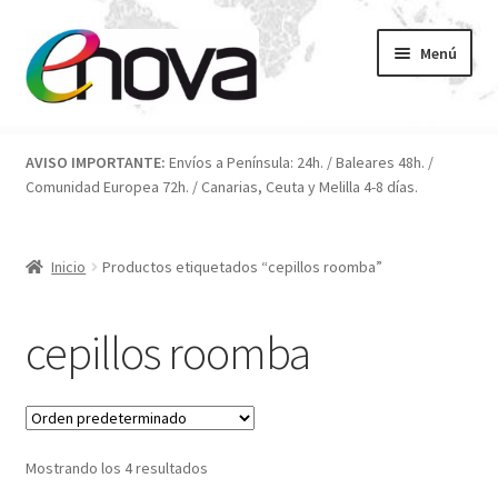
Ir
Ir
Menú
a
al
la
contenido
navegación
Inicio
AVISO IMPORTANTE:
Envíos a Península: 24h. / Baleares 48h. /
Comunidad Europea 72h. / Canarias, Ceuta y Melilla 4-8 días.
Blog
Carrito
Inicio
Productos etiquetados “cepillos roomba”
Condiciones
cepillos roomba
Contacto
ENOVA
Mostrando los 4 resultados
FAQ