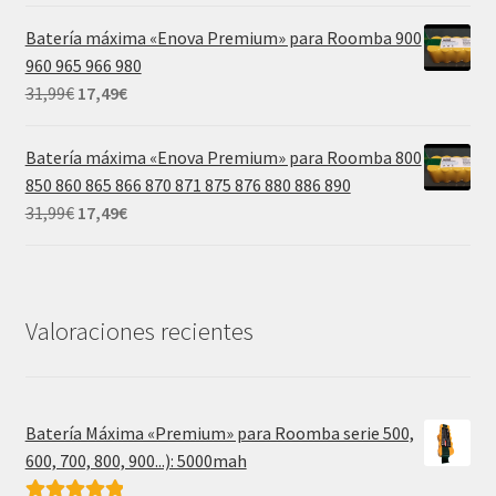
original
actual
Batería máxima «Enova Premium» para Roomba 900
era:
es:
960 965 966 980
39,99€.
21,99€.
El
El
31,99
€
17,49
€
precio
precio
original
actual
Batería máxima «Enova Premium» para Roomba 800
era:
es:
850 860 865 866 870 871 875 876 880 886 890
31,99€.
17,49€.
El
El
31,99
€
17,49
€
precio
precio
original
actual
era:
es:
31,99€.
17,49€.
Valoraciones recientes
Batería Máxima «Premium» para Roomba serie 500,
600, 700, 800, 900...): 5000mah