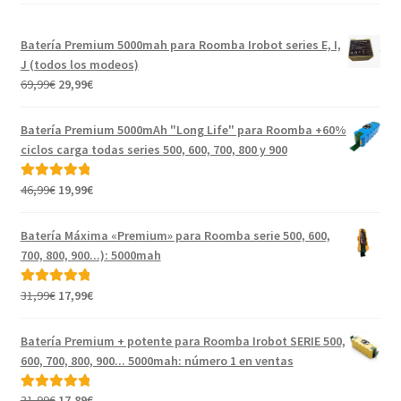
Batería Premium 5000mah para Roomba Irobot series E, I,
J (todos los modeos)
El
El
69,99
€
29,99
€
precio
precio
original
actual
Batería Premium 5000mAh "Long Life" para Roomba +60%
era:
es:
ciclos carga todas series 500, 600, 700, 800 y 900
69,99€.
29,99€.
El
El
46,99
€
19,99
€
Valorado con
precio
precio
5.00
de 5
original
actual
Batería Máxima «Premium» para Roomba serie 500, 600,
era:
es:
700, 800, 900...): 5000mah
46,99€.
19,99€.
El
El
31,99
€
17,99
€
Valorado con
precio
precio
5.00
de 5
original
actual
Batería Premium + potente para Roomba Irobot SERIE 500,
era:
es:
600, 700, 800, 900... 5000mah: número 1 en ventas
31,99€.
17,99€.
El
El
31,99
€
17,89
€
Valorado con