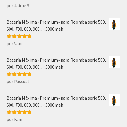
por Jaime.S
Valorado con
5
de 5
Batería Máxima «Premium» para Roomba serie 500,
600, 700, 800, 900...): 5000mah
por Vane
Valorado con
5
de 5
Batería Máxima «Premium» para Roomba serie 500,
600, 700, 800, 900...): 5000mah
por Pascual
Valorado con
5
de 5
Batería Máxima «Premium» para Roomba serie 500,
600, 700, 800, 900...): 5000mah
por Fani
Valorado con
5
de 5