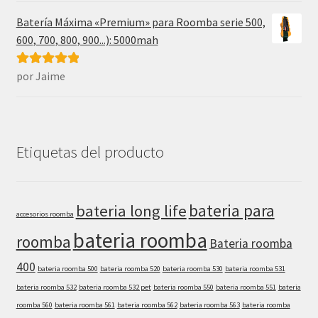
Batería Máxima «Premium» para Roomba serie 500,
600, 700, 800, 900...): 5000mah
por Jaime
Valorado con
5
de 5
Etiquetas del producto
bateria para
bateria long life
accesorios roomba
bateria roomba
roomba
Bateria roomba
400
bateria roomba 500
bateria roomba 520
bateria roomba 530
bateria roomba 531
bateria roomba 532
bateria roomba 532 pet
bateria roomba 550
bateria roomba 551
bateria
roomba 560
bateria roomba 561
bateria roomba 562
bateria roomba 563
bateria roomba