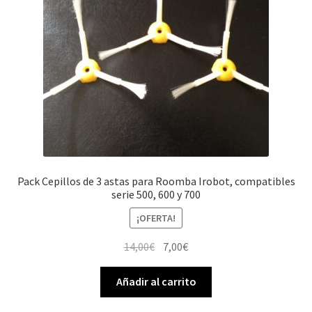
Pack Cepillos de 3 astas para Roomba Irobot, compatibles
serie 500, 600 y 700
¡OFERTA!
El
El
14,00
€
7,00
€
precio
precio
original
actual
Añadir al carrito
era:
es: