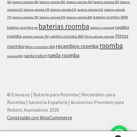
565
bateria roomba 580
bateria roomba 581
bateria roomba 582
bateria roomba 585
bateria
roomba 625
bateria roomba 630
bateria roomba 631
bateria roomba 651
bateria roomba
bateria roomba 4000
770
bateria roomba 790
bateria roomba 870
bateria roomba 880
baterias roomba
cepillos
bateria roomba se
bateria superchef
filtros
roomba
cepillos roomba 800
cepillos roomba 700
filtros aerovac roomba
roomba
recambios roomba
roomba
filtros roomba 800
rueda roomba
rueda irobot
roomba 800
© Enova.es | Batería para Roomba | Recambios para
Roomba | Garantía Española | Accesorios Premium para
Robots Aspiradores 2026
Construido con WooCommerce
.
¿Necesitas ayuda? Chatea con nosotros