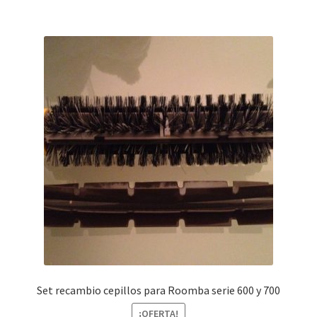
14,00€.
7,00€.
Set recambio cepillos para Roomba serie 600 y 700
¡OFERTA!