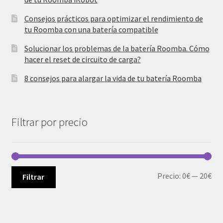
Consejos prácticos para optimizar el rendimiento de
tu Roomba con una batería compatible
Solucionar los problemas de la batería Roomba. Cómo
hacer el reset de circuito de carga?
8 consejos para alargar la vida de tu batería Roomba
Filtrar por precio
Pre
Pre
Precio:
0€
—
20€
Filtrar
mí
má