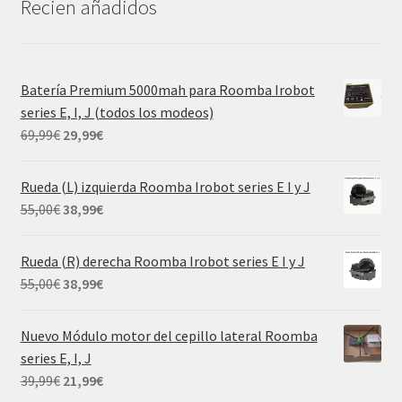
Recien añadidos
Batería Premium 5000mah para Roomba Irobot
series E, I, J (todos los modeos)
El
El
69,99
€
29,99
€
precio
precio
original
actual
Rueda (L) izquierda Roomba Irobot series E I y J
era:
es:
El
El
55,00
€
38,99
€
69,99€.
29,99€.
precio
precio
original
actual
Rueda (R) derecha Roomba Irobot series E I y J
era:
es:
El
El
55,00
€
38,99
€
55,00€.
38,99€.
precio
precio
original
actual
Nuevo Módulo motor del cepillo lateral Roomba
era:
es:
series E, I, J
55,00€.
38,99€.
El
El
39,99
€
21,99
€
precio
precio