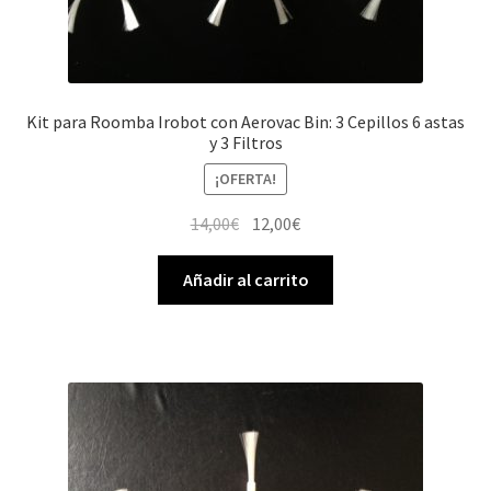
Kit para Roomba Irobot con Aerovac Bin: 3 Cepillos 6 astas
y 3 Filtros
¡OFERTA!
El
El
14,00
€
12,00
€
precio
precio
original
actual
Añadir al carrito
era:
es:
14,00€.
12,00€.