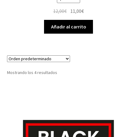
El
El
12,00
€
11,00
€
precio
precio
original
actual
Añadir al carrito
era:
es:
12,00€.
11,00€.
Mostrando los 4 resultados