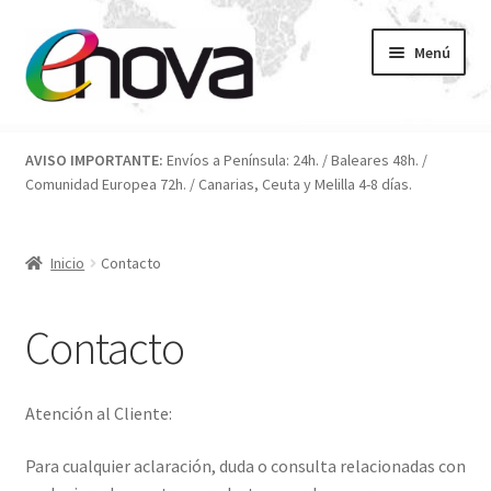
Ir
Ir
Menú
a
al
la
contenido
navegación
Inicio
AVISO IMPORTANTE:
Envíos a Península: 24h. / Baleares 48h. /
Comunidad Europea 72h. / Canarias, Ceuta y Melilla 4-8 días.
Blog
Carrito
Inicio
Contacto
Condiciones
Contacto
Contacto
Atención al Cliente:
ENOVA
Para cualquier aclaración, duda o consulta relacionadas con
FAQ