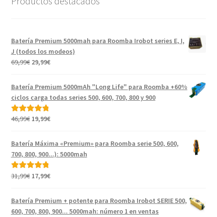
Productos destacados
Batería Premium 5000mah para Roomba Irobot series E, I,
J (todos los modeos)
El
El
69,99
€
29,99
€
precio
precio
original
actual
Batería Premium 5000mAh "Long Life" para Roomba +60%
era:
es:
ciclos carga todas series 500, 600, 700, 800 y 900
69,99€.
29,99€.
El
El
46,99
€
19,99
€
Valorado con
precio
precio
5.00
de 5
original
actual
Batería Máxima «Premium» para Roomba serie 500, 600,
era:
es:
700, 800, 900...): 5000mah
46,99€.
19,99€.
El
El
31,99
€
17,99
€
Valorado con
precio
precio
5.00
de 5
original
actual
Batería Premium + potente para Roomba Irobot SERIE 500,
era:
es:
600, 700, 800, 900... 5000mah: número 1 en ventas