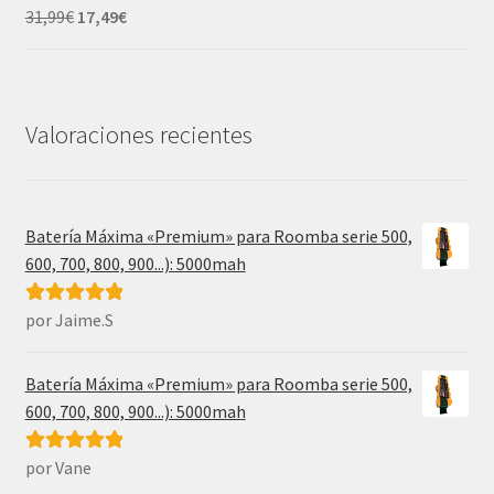
31,99€.
17,49€.
El
El
31,99
€
17,49
€
precio
precio
original
actual
era:
es:
31,99€.
17,49€.
Valoraciones recientes
Batería Máxima «Premium» para Roomba serie 500,
600, 700, 800, 900...): 5000mah
por Jaime.S
Valorado con
5
de 5
Batería Máxima «Premium» para Roomba serie 500,
600, 700, 800, 900...): 5000mah
por Vane
Valorado con
5
de 5