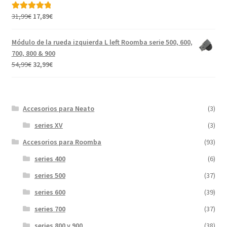
31,99€.
17,99€.
El
El
31,99
€
17,89
€
Valorado con
precio
precio
5.00
de 5
original
actual
Módulo de la rueda izquierda L left Roomba serie 500, 600,
era:
es:
700, 800 & 900
31,99€.
17,89€.
El
El
54,99
€
32,99
€
precio
precio
original
actual
era:
es:
Accesorios para Neato
(3)
54,99€.
32,99€.
series XV
(3)
Accesorios para Roomba
(93)
series 400
(6)
series 500
(37)
series 600
(39)
series 700
(37)
series 800 y 900
(38)