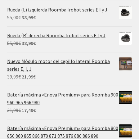
original
actual
Rueda (L) izquierda Roomba Irobot series E I y J
era:
es:
El
El
55,00
€
38,99
€
69,99€.
29,99€.
precio
precio
original
actual
Rueda (R) derecha Roomba Irobot series E I y J
era:
es:
El
El
55,00
€
38,99
€
55,00€.
38,99€.
precio
precio
original
actual
Nuevo Módulo motor del cepillo lateral Roomba
era:
es:
series E, I, J
55,00€.
38,99€.
El
El
39,99
€
21,99
€
precio
precio
original
actual
Batería máxima «Enova Premium» para Roomba 900
era:
es:
960 965 966 980
39,99€.
21,99€.
El
El
31,99
€
17,49
€
precio
precio
original
actual
Batería máxima «Enova Premium» para Roomba 800
era:
es:
850 860 865 866 870 871 875 876 880 886 890