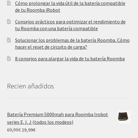
Cómo prolongar la vida útil de la batería compatible
de tu Roomba iRobot
Consejos prácticos para optimizar el rendimiento de
tu Roomba con una batería compatible
Solucionar los problemas de la batería Roomba. Cómo
hacer el reset de circuito de carga?
8 consejos para alargar la vida de tu batería Roomba
Recien añadidos
Batería Premium 5000mah para Roomba Irobot
series E, I, J (todos los modeos)
El
El
69,99
€
29,99
€
precio
precio