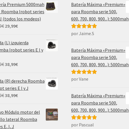
ería Premium 5000mah
Batería Máxima «Premium»
 Roomba Irobot series
para Roomba serie 500,
, J (todos los modeos)
600, 700, 800, 900...): 5000mah
El
El
9
€
29,99
€
precio
precio
por Jaime.S
Valorado con
original
actual
5
de 5
a (L) izquierda
era:
es:
ba Irobot series E I y
Batería Máxima «Premium»
69,99€.
29,99€.
para Roomba serie 500,
El
El
0
€
38,99
€
600, 700, 800, 900...): 5000mah
precio
precio
original
actual
por Vane
Valorado con
da (R) derecha Roomba
era:
es:
5
de 5
ot series E I y J
55,00€.
38,99€.
El
El
0
€
38,99
€
Batería Máxima «Premium»
precio
precio
para Roomba serie 500,
original
actual
600, 700, 800, 900...): 5000mah
vo Módulo motor del
era:
es:
llo lateral Roomba
55,00€.
38,99€.
por Pascual
Valorado con
s E, I, J