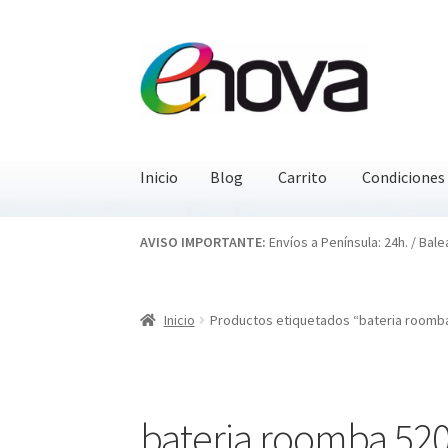
Ir
Ir
a
al
la
contenido
navegación
Inicio
Blog
Carrito
Condiciones
Inicio
Blog
Carrito
Condiciones
Contacto
EN
AVISO IMPORTANTE:
Envíos a Península: 24h. / Bale
Inicio
Productos etiquetados “bateria roomb
bateria roomba 52