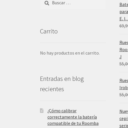
Bat
para
E, I
69,9
Carrito
Rued
Room
No hay productos en el carrito.
J
55,0
Entradas en blog
Rue
Irob
recientes
55,0
¿Cómo calibrar
Nue
correctamente la batería
cepi
compatible de tu Roomba
serie