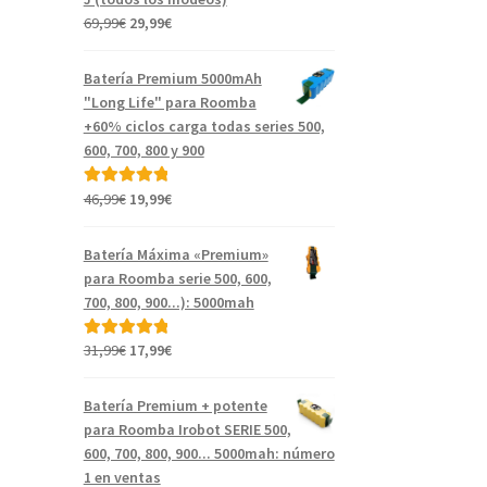
El
El
69,99
€
29,99
€
precio
precio
original
actual
Batería Premium 5000mAh
era:
es:
"Long Life" para Roomba
69,99€.
29,99€.
+60% ciclos carga todas series 500,
600, 700, 800 y 900
El
El
46,99
€
19,99
€
Valorado con
precio
precio
5.00
de 5
original
actual
Batería Máxima «Premium»
era:
es:
para Roomba serie 500, 600,
46,99€.
19,99€.
700, 800, 900...): 5000mah
El
El
31,99
€
17,99
€
Valorado con
precio
precio
5.00
de 5
original
actual
Batería Premium + potente
era:
es:
para Roomba Irobot SERIE 500,
31,99€.
17,99€.
600, 700, 800, 900... 5000mah: número
1 en ventas