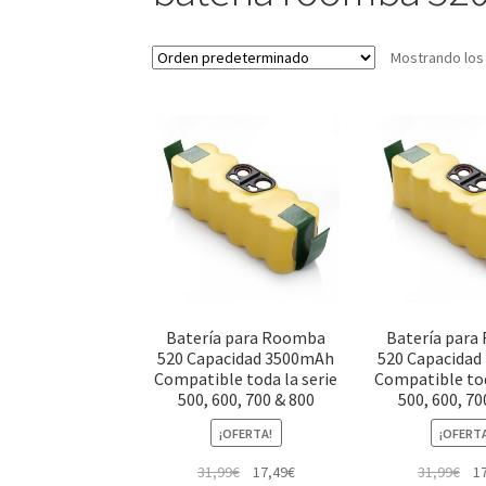
Mostrando los
Batería para Roomba
Batería par
520 Capacidad 3500mAh
520 Capacida
Compatible toda la serie
Compatible tod
500, 600, 700 & 800
500, 600, 70
¡OFERTA!
¡OFERT
El
El
El
31,99
€
17,49
€
31,99
€
1