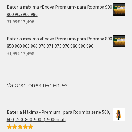
original
actual
Batería máxima «Enova Premium» para Roomba 900
era:
es:
960 965 966 980
39,99€.
21,99€.
El
El
31,99
€
17,49
€
precio
precio
original
actual
Batería máxima «Enova Premium» para Roomba 800
era:
es:
850 860 865 866 870 871 875 876 880 886 890
31,99€.
17,49€.
El
El
31,99
€
17,49
€
precio
precio
original
actual
era:
es:
31,99€.
17,49€.
Valoraciones recientes
Batería Máxima «Premium» para Roomba serie 500,
600, 700, 800, 900...): 5000mah