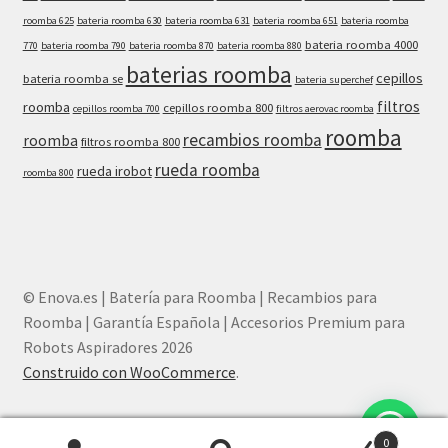
roomba 625
bateria roomba 630
bateria roomba 631
bateria roomba 651
bateria roomba
bateria roomba 4000
770
bateria roomba 790
bateria roomba 870
bateria roomba 880
baterias roomba
cepillos
bateria roomba se
bateria superchef
filtros
roomba
cepillos roomba 800
cepillos roomba 700
filtros aerovac roomba
roomba
recambios roomba
roomba
filtros roomba 800
rueda roomba
rueda irobot
roomba 800
© Enova.es | Batería para Roomba | Recambios para
Roomba | Garantía Española | Accesorios Premium para
Robots Aspiradores 2026
Construido con WooCommerce
.
0