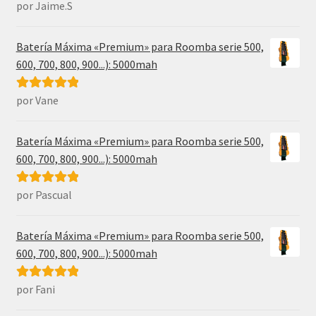
por Jaime.S
Valorado con
5
de 5
Batería Máxima «Premium» para Roomba serie 500,
600, 700, 800, 900...): 5000mah
por Vane
Valorado con
5
de 5
Batería Máxima «Premium» para Roomba serie 500,
600, 700, 800, 900...): 5000mah
por Pascual
Valorado con
5
de 5
Batería Máxima «Premium» para Roomba serie 500,
600, 700, 800, 900...): 5000mah
por Fani
Valorado con
5
de 5