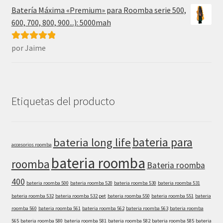
Batería Máxima «Premium» para Roomba serie 500,
600, 700, 800, 900...): 5000mah
por Jaime
Valorado con
5
de 5
Etiquetas del producto
bateria para
bateria long life
accesorios roomba
bateria roomba
roomba
Bateria roomba
400
bateria roomba 500
bateria roomba 520
bateria roomba 530
bateria roomba 531
bateria roomba 532
bateria roomba 532 pet
bateria roomba 550
bateria roomba 551
bateria
roomba 560
bateria roomba 561
bateria roomba 562
bateria roomba 563
bateria roomba
565
bateria roomba 580
bateria roomba 581
bateria roomba 582
bateria roomba 585
bateria