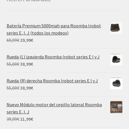
Batería Premium 5000mah para Roomba Irobot
series E, I, J (todos los modeos)
El
El
69,99
€
29,99
€
precio
precio
original
actual
Rueda (L) izquierda Roomba Irobot series E I y J
era:
es:
El
El
55,00
€
38,99
€
69,99€.
29,99€.
precio
precio
original
actual
Rueda (R) derecha Roomba Irobot series E I y J
era:
es:
El
El
55,00
€
38,99
€
55,00€.
38,99€.
precio
precio
original
actual
Nuevo Módulo motor del cepillo lateral Roomba
era:
es:
series E, I, J
55,00€.
38,99€.
El
El
39,99
€
21,99
€
precio
precio