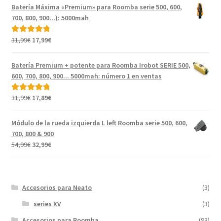
original
actual
Batería Máxima «Premium» para Roomba serie 500, 600,
era:
es:
700, 800, 900...): 5000mah
46,99€.
19,99€.
El
El
31,99
€
17,99
€
Valorado con
precio
precio
5.00
de 5
original
actual
Batería Premium + potente para Roomba Irobot SERIE 500,
era:
es:
600, 700, 800, 900... 5000mah: número 1 en ventas
31,99€.
17,99€.
El
El
31,99
€
17,89
€
Valorado con
precio
precio
5.00
de 5
original
actual
Módulo de la rueda izquierda L left Roomba serie 500, 600,
era:
es:
700, 800 & 900
31,99€.
17,89€.
El
El
54,99
€
32,99
€
precio
precio
original
actual
era:
es:
Accesorios para Neato
(3)
54,99€.
32,99€.
series XV
(3)
Accesorios para Roomba
(93)