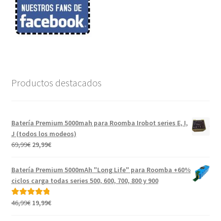
Productos destacados
Batería Premium 5000mah para Roomba Irobot series E, I,
J (todos los modeos)
El
El
69,99
€
29,99
€
precio
precio
original
actual
Batería Premium 5000mAh "Long Life" para Roomba +60%
era:
es:
ciclos carga todas series 500, 600, 700, 800 y 900
69,99€.
29,99€.
El
El
46,99
€
19,99
€
Valorado con
precio
precio
5.00
de 5