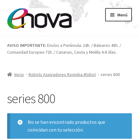
Ir
Ir
Menú
a
al
la
contenido
navegación
Inicio
AVISO IMPORTANTE:
Envíos a Península: 24h. / Baleares 48h. /
Comunidad Europea 72h. / Canarias, Ceuta y Melilla 4-8 días.
Blog
Carrito
Inicio
Robots Aspiradores Roomba iRobot
series 800
Condiciones
series 800
Contacto
ENOVA
No se han encontrado productos que
coincidan con tu selección.
FAQ