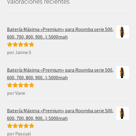
Valoraciones recientes
Batería Máxima «Premium» para Roomba serie 500,
600, 700, 800, 900...): 5000mah
por Jaime.S
Valorado con
5
de 5
Batería Máxima «Premium» para Roomba serie 500,
600, 700, 800, 900...): 5000mah
por Vane
Valorado con
5
de 5
Batería Máxima «Premium» para Roomba serie 500,
600, 700, 800, 900...): 5000mah
por Pascual
Valorado con