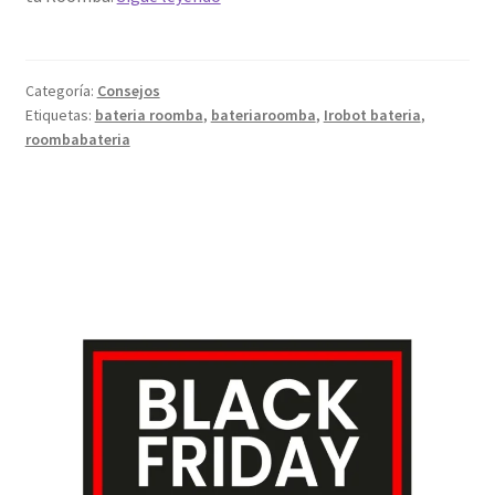
mejores
hábitos
de
Categoría:
Consejos
carga
Etiquetas:
bateria roomba
,
bateriaroomba
,
Irobot bateria
,
para
roombabateria
maximizar
el
rendimiento
de
tu
Roomba
con
una
batería
compatible