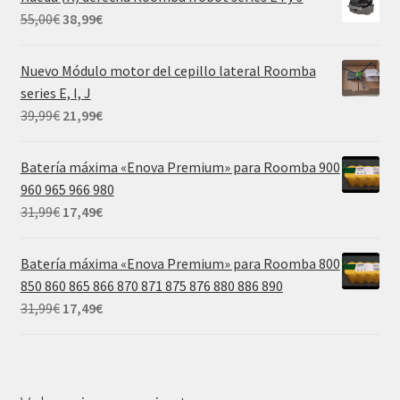
era:
es:
El
El
55,00
€
38,99
€
55,00€.
38,99€.
precio
precio
original
actual
Nuevo Módulo motor del cepillo lateral Roomba
era:
es:
series E, I, J
55,00€.
38,99€.
El
El
39,99
€
21,99
€
precio
precio
original
actual
Batería máxima «Enova Premium» para Roomba 900
era:
es:
960 965 966 980
39,99€.
21,99€.
El
El
31,99
€
17,49
€
precio
precio
original
actual
Batería máxima «Enova Premium» para Roomba 800
era:
es:
850 860 865 866 870 871 875 876 880 886 890
31,99€.
17,49€.
El
El
31,99
€
17,49
€
precio
precio
original
actual
era:
es:
31,99€.
17,49€.