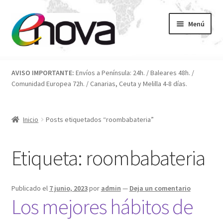
Ir
Ir
Menú
a
al
la
contenido
navegación
Inicio
AVISO IMPORTANTE:
Envíos a Península: 24h. / Baleares 48h. /
Comunidad Europea 72h. / Canarias, Ceuta y Melilla 4-8 días.
Blog
Carrito
Inicio
Posts etiquetados “roombabateria”
Condiciones
Etiqueta:
roombabateria
Contacto
Publicado el
7 junio, 2023
por
admin
—
Deja un comentario
ENOVA
Los mejores hábitos de
FAQ