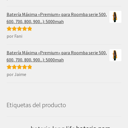
5
de 5
Batería Máxima «Premium» para Roomba serie 500,
600, 700, 800, 900...): 5000mah
por Fani
Valorado con
5
de 5
Batería Máxima «Premium» para Roomba serie 500,
600, 700, 800, 900...): 5000mah
por Jaime
Valorado con
5
de 5
Etiquetas del producto