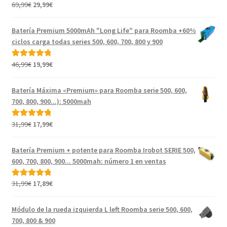
El
El
69,99
€
29,99
€
precio
precio
original
actual
Batería Premium 5000mAh "Long Life" para Roomba +60%
era:
es:
ciclos carga todas series 500, 600, 700, 800 y 900
69,99€.
29,99€.
El
El
46,99
€
19,99
€
Valorado con
precio
precio
5.00
de 5
original
actual
Batería Máxima «Premium» para Roomba serie 500, 600,
era:
es:
700, 800, 900...): 5000mah
46,99€.
19,99€.
El
El
31,99
€
17,99
€
Valorado con
precio
precio
5.00
de 5
original
actual
Batería Premium + potente para Roomba Irobot SERIE 500,
era:
es:
600, 700, 800, 900... 5000mah: número 1 en ventas
31,99€.
17,99€.
El
El
31,99
€
17,89
€
Valorado con
precio
precio
5.00
de 5
original
actual
Módulo de la rueda izquierda L left Roomba serie 500, 600,
era:
es:
700, 800 & 900