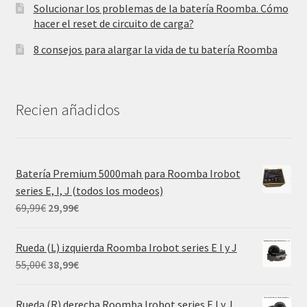
Solucionar los problemas de la batería Roomba. Cómo
hacer el reset de circuito de carga?
8 consejos para alargar la vida de tu batería Roomba
Recien añadidos
Batería Premium 5000mah para Roomba Irobot
series E, I, J (todos los modeos)
El
El
69,99
€
29,99
€
precio
precio
original
actual
Rueda (L) izquierda Roomba Irobot series E I y J
era:
es:
El
El
55,00
€
38,99
€
69,99€.
29,99€.
precio
precio
original
actual
Rueda (R) derecha Roomba Irobot series E I y J