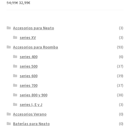
31,99€.
17,89€.
El
El
54,99
€
32,99
€
precio
precio
original
actual
era:
es:
Accesorios para Neato
(3)
54,99€.
32,99€.
series XV
(3)
Accesorios para Roomba
(93)
series 400
(6)
series 500
(37)
series 600
(39)
series 700
(37)
series 800 y 900
(38)
series I, E y J
(3)
Accesorios Verano
(0)
Baterías para Neato
(0)