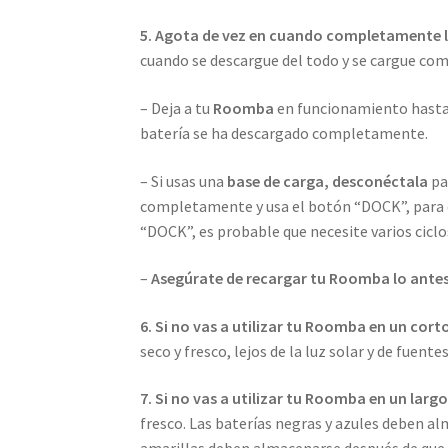
5. Agota de vez en cuando completamente l
cuando se descargue del todo y se cargue co
– Deja a tu
Roomba
en funcionamiento hasta 
batería se ha descargado completamente.
– Si usas una
base de carga, desconéctala
pa
completamente y usa el botón “DOCK”, para q
“DOCK”, es probable que necesite varios ciclo
–
Asegúrate de recargar tu Roomba lo antes
6. Si no vas a utilizar tu Roomba en un cor
seco y fresco, lejos de la luz solar y de fuen
7. Si no vas a utilizar tu Roomba en un larg
fresco. Las baterías negras y azules deben a