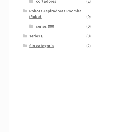
cortadores
(2)
Robots Aspiradores Roomba
iRobot
(0)
series 800
(0)
series E
(0)
Sin categoría
(2)