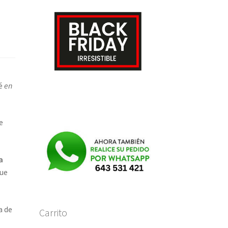
é
en
e
a
que
a de
Carrito