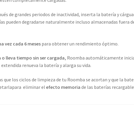
e estén completamente cargadas.
és de grandes periodos de inactividad, inserta la batería y cárgua
ías pueden degradarse naturalmente incluso almacenadas fuera d
na vez cada 6 meses
para obtener un rendimiento óptimo.
 o lleva tiempo sin ser cargada,
Roomba automáticamente inicia
 extendida renueva la batería y alarga su vida.
as que los ciclos de limpieza de tu Roomba se acortan y que la bate
setarlapara eliminar el
efecto memoria
de las baterías recargables