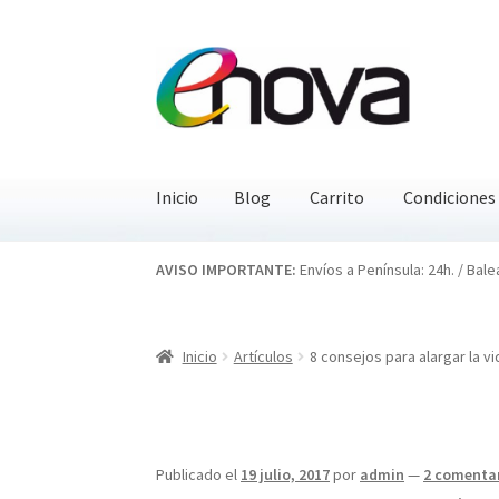
Ir
Ir
a
al
la
contenido
navegación
Inicio
Blog
Carrito
Condiciones
Inicio
Blog
Carrito
Condiciones
Contacto
EN
AVISO IMPORTANTE:
Envíos a Península: 24h. / Bale
Inicio
Artículos
8 consejos para alargar la v
Publicado el
19 julio, 2017
por
admin
—
2 comenta