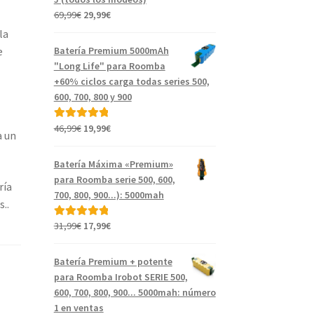
El
El
69,99
€
29,99
€
precio
precio
la
original
actual
e
Batería Premium 5000mAh
era:
es:
"Long Life" para Roomba
69,99€.
29,99€.
+60% ciclos carga todas series 500,
600, 700, 800 y 900
El
El
46,99
€
19,99
€
Valorado con
 un
precio
precio
5.00
de 5
original
actual
Batería Máxima «Premium»
era:
es:
para Roomba serie 500, 600,
ría
46,99€.
19,99€.
700, 800, 900...): 5000mah
..
El
El
31,99
€
17,99
€
Valorado con
precio
precio
5.00
de 5
original
actual
Batería Premium + potente
era:
es:
para Roomba Irobot SERIE 500,
31,99€.
17,99€.
600, 700, 800, 900... 5000mah: número
1 en ventas