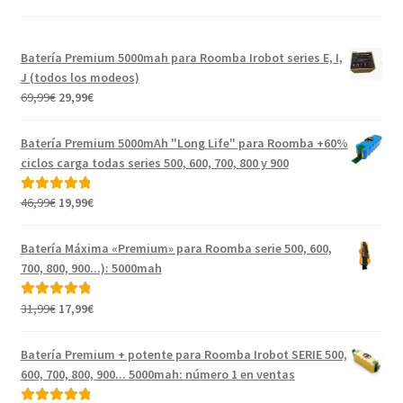
Batería Premium 5000mah para Roomba Irobot series E, I,
J (todos los modeos)
El
El
69,99
€
29,99
€
precio
precio
original
actual
Batería Premium 5000mAh "Long Life" para Roomba +60%
era:
es:
ciclos carga todas series 500, 600, 700, 800 y 900
69,99€.
29,99€.
El
El
46,99
€
19,99
€
Valorado con
precio
precio
5.00
de 5
original
actual
Batería Máxima «Premium» para Roomba serie 500, 600,
era:
es:
700, 800, 900...): 5000mah
46,99€.
19,99€.
El
El
31,99
€
17,99
€
Valorado con
precio
precio
5.00
de 5
original
actual
Batería Premium + potente para Roomba Irobot SERIE 500,
era:
es:
600, 700, 800, 900... 5000mah: número 1 en ventas
31,99€.
17,99€.