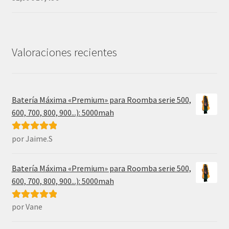
precio
precio
original
actual
era:
es:
31,99€.
17,49€.
Valoraciones recientes
Batería Máxima «Premium» para Roomba serie 500,
600, 700, 800, 900...): 5000mah
por Jaime.S
Valorado con
5
de 5
Batería Máxima «Premium» para Roomba serie 500,
600, 700, 800, 900...): 5000mah
por Vane
Valorado con
5
de 5