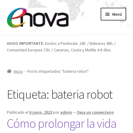
Ir
Ir
Menú
a
al
la
contenido
navegación
Inicio
AVISO IMPORTANTE:
Envíos a Península: 24h. / Baleares 48h. /
Comunidad Europea 72h. / Canarias, Ceuta y Melilla 4-8 días.
Blog
Carrito
Inicio
Posts etiquetados “bateria robot”
Condiciones
Etiqueta:
bateria robot
Contacto
Publicado el
6 junio, 2023
por
admin
—
Deja un comentario
ENOVA
Cómo prolongar la vida
FAQ