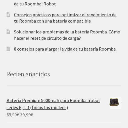
de tu Roomba iRobot
Consejos prácticos para optimizar el rendimiento de
tu Roomba con una batería compatible
Solucionar los problemas de la batería Roomba. Cómo
hacer el reset de circuito de carga?
8 consejos para alargar la vida de tu batería Roomba
Recien añadidos
Batería Premium 5000mah para Roomba Irobot
series E, I, J (todos los modeos)
El
El
69,99
€
29,99
€
precio
precio