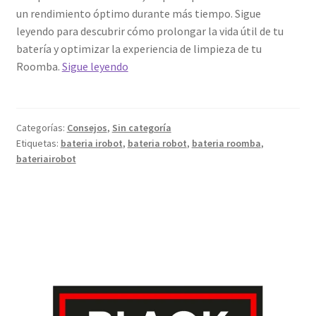
un rendimiento óptimo durante más tiempo. Sigue
leyendo para descubrir cómo prolongar la vida útil de tu
batería y optimizar la experiencia de limpieza de tu
Cómo
Roomba.
Sigue leyendo
prolongar
la
vida
Categorías:
Consejos
,
Sin categoría
útil
Etiquetas:
bateria irobot
,
bateria robot
,
bateria roomba
,
de
bateriairobot
la
batería
compatible
de
tu
Roomba
iRobot