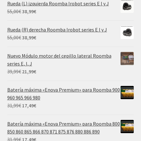
original
actual
Rueda (L) izquierda Roomba Irobot series E I y J
era:
es:
El
El
55,00
€
38,99
€
69,99€.
29,99€.
precio
precio
original
actual
Rueda (R) derecha Roomba Irobot series E I y J
era:
es:
El
El
55,00
€
38,99
€
55,00€.
38,99€.
precio
precio
original
actual
Nuevo Módulo motor del cepillo lateral Roomba
era:
es:
series E, I, J
55,00€.
38,99€.
El
El
39,99
€
21,99
€
precio
precio
original
actual
Batería máxima «Enova Premium» para Roomba 900
era:
es:
960 965 966 980
39,99€.
21,99€.
El
El
31,99
€
17,49
€
precio
precio
original
actual
Batería máxima «Enova Premium» para Roomba 800
era:
es:
850 860 865 866 870 871 875 876 880 886 890
31,99€.
17,49€.
El
El
31,99
€
17,49
€