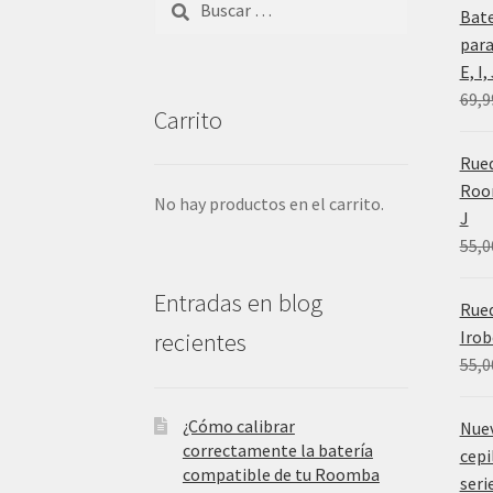
Bat
para
E, I
69,9
Carrito
Rued
Room
No hay productos en el carrito.
J
55,0
Entradas en blog
Rue
Irob
recientes
55,0
¿Cómo calibrar
Nue
correctamente la batería
cepi
compatible de tu Roomba
serie