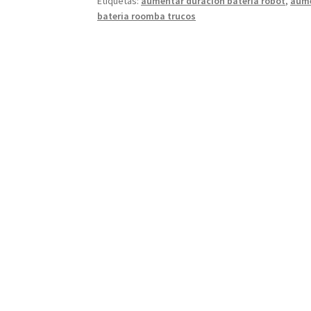
Etiquetas:
aumentar duración bateria robot
,
aume
bateria roomba trucos