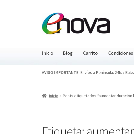
Ir
Ir
a
al
la
contenido
navegación
Inicio
Blog
Carrito
Condiciones
Inicio
Blog
Carrito
Condiciones
Contacto
EN
AVISO IMPORTANTE:
Envíos a Península: 24h. / Bale
Inicio
Posts etiquetados “aumentar duración 
Etiqueta:
aumentar 