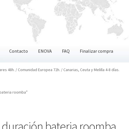
Contacto
ENOVA
FAQ
Finalizar compra
OVA
FAQ
Finalizar compra
ares 48h. / Comunidad Europea 72h. / Canarias, Ceuta y Melilla 4-8 días.
bateria roomba”
duración bateria roomba