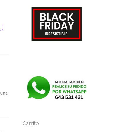
u
 una
Carrito