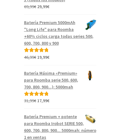
El
El
69,99
€
29,99
€
precio
precio
original
actual
Batería Premium 5000mAh
era:
es:
"Long Life" para Roomba
69,99€.
29,99€.
+60% ciclos carga todas series 500,
600, 700, 800 y 900
El
El
46,99
€
19,99
€
Valorado con
precio
precio
5.00
de 5
original
actual
Batería Máxima «Premium»
era:
es:
para Roomba serie 500, 600,
46,99€.
19,99€.
700, 800, 900...): 5000mah
El
El
31,99
€
17,99
€
Valorado con
precio
precio
5.00
de 5
original
actual
Batería Premium + potente
era:
es:
para Roomba Irobot SERIE 500,
31,99€.
17,99€.
600, 700, 800, 900... 5000mah: número
1 en ventas