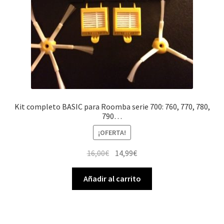
Kit completo BASIC para Roomba serie 700: 760, 770, 780,
790…
¡OFERTA!
El
El
16,00
€
14,99
€
precio
precio
original
actual
Añadir al carrito
era:
es:
16,00€.
14,99€.