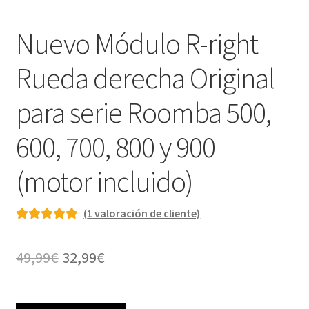
Nuevo Módulo R-right
Rueda derecha Original
para serie Roomba 500,
600, 700, 800 y 900
(motor incluido)
(
1
valoración de cliente)
Valorado con
1
5.00
de 5 en
El
El
49,99
€
32,99
€
base a
precio
precio
valoración de
un cliente
original
actual