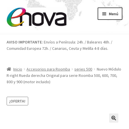
Ir
Ir
Menú
a
al
la
contenido
navegación
Inicio
AVISO IMPORTANTE:
Envíos a Península: 24h. / Baleares 48h. /
Comunidad Europea 72h. / Canarias, Ceuta y Melilla 4-8 días.
Blog
Carrito
Inicio
Accesorios para Roomba
series 500
Nuevo Módulo
R-right Rueda derecha Original para serie Roomba 500, 600, 700,
Condiciones
800 y 900 (motor incluido)
Contacto
¡OFERTA!
ENOVA
FAQ