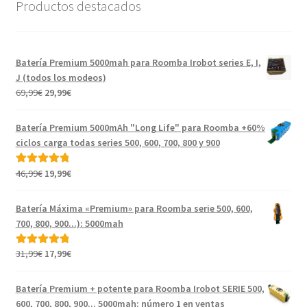
Productos destacados
Batería Premium 5000mah para Roomba Irobot series E, I,
J (todos los modeos)
El
El
69,99
€
29,99
€
precio
precio
original
actual
Batería Premium 5000mAh "Long Life" para Roomba +60%
era:
es:
ciclos carga todas series 500, 600, 700, 800 y 900
69,99€.
29,99€.
El
El
46,99
€
19,99
€
Valorado con
precio
precio
5.00
de 5
original
actual
Batería Máxima «Premium» para Roomba serie 500, 600,
era:
es:
700, 800, 900...): 5000mah
46,99€.
19,99€.
El
El
31,99
€
17,99
€
Valorado con
precio
precio
5.00
de 5
original
actual
Batería Premium + potente para Roomba Irobot SERIE 500,
era:
es:
600, 700, 800, 900... 5000mah: número 1 en ventas