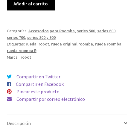
Nuevo
Añadir al carrito
Módulo
era:
es:
R-
49,99€.
32,99€.
right
Rueda
Categorías:
Accesorios para Roomba
,
series 500
,
series 600
,
series 700
,
series 800 y 900
derecha
Etiquetas:
rueda irobot
,
rueda original roomba
,
rueda roomba
,
Original
rueda roomba R
para
Marca:
Irobot
serie
Roomba
500,
Compartir en Twitter
600,
Compartir en Facebook
700,
Pinear este producto
800
Compartir por correo electrónico
y
900
(motor
Descripción
incluido)