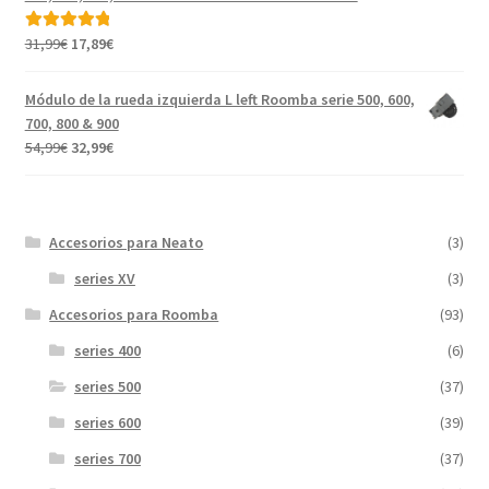
31,99€.
17,99€.
El
El
31,99
€
17,89
€
Valorado con
precio
precio
5.00
de 5
original
actual
Módulo de la rueda izquierda L left Roomba serie 500, 600,
era:
es:
700, 800 & 900
31,99€.
17,89€.
El
El
54,99
€
32,99
€
precio
precio
original
actual
era:
es:
Accesorios para Neato
(3)
54,99€.
32,99€.
series XV
(3)
Accesorios para Roomba
(93)
series 400
(6)
series 500
(37)
series 600
(39)
series 700
(37)