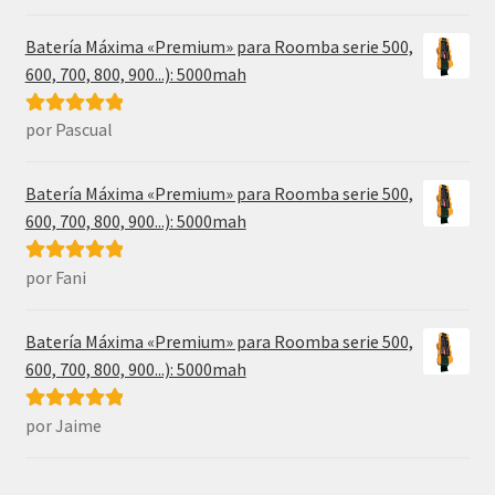
5
de 5
Batería Máxima «Premium» para Roomba serie 500,
600, 700, 800, 900...): 5000mah
por Pascual
Valorado con
5
de 5
Batería Máxima «Premium» para Roomba serie 500,
600, 700, 800, 900...): 5000mah
por Fani
Valorado con
5
de 5
Batería Máxima «Premium» para Roomba serie 500,
600, 700, 800, 900...): 5000mah
por Jaime
Valorado con
5
de 5