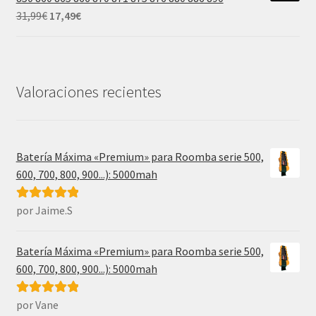
31,99€.
17,49€.
El
El
31,99
€
17,49
€
precio
precio
original
actual
era:
es:
31,99€.
17,49€.
Valoraciones recientes
Batería Máxima «Premium» para Roomba serie 500,
600, 700, 800, 900...): 5000mah
por Jaime.S
Valorado con
5
de 5
Batería Máxima «Premium» para Roomba serie 500,
600, 700, 800, 900...): 5000mah
por Vane
Valorado con