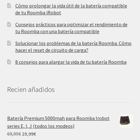
Cómo prolongar la vida útil de la batería compatible
de tu Roomba iRobot
Consejos prácticos para optimizar el rendimiento de
tu Roomba con una batería compatible
Solucionar los problemas de la batería Roomba. Cómo
hacer el reset de circuito de carga?
8 consejos para alargar la vida de tu batería Roomba
Recien añadidos
Batería Premium 5000mah para Roomba Irobot
series E, I, J (todos los modeos)
El
El
69,99
€
29,99
€