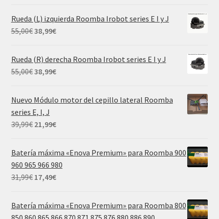
precio
precio
original
actual
Rueda (L) izquierda Roomba Irobot series E I y J
era:
es:
El
El
55,00
€
38,99
€
69,99€.
29,99€.
precio
precio
original
actual
Rueda (R) derecha Roomba Irobot series E I y J
era:
es:
El
El
55,00
€
38,99
€
55,00€.
38,99€.
precio
precio
original
actual
Nuevo Módulo motor del cepillo lateral Roomba
era:
es:
series E, I, J
55,00€.
38,99€.
El
El
39,99
€
21,99
€
precio
precio
original
actual
Batería máxima «Enova Premium» para Roomba 900
era:
es:
960 965 966 980
39,99€.
21,99€.
El
El
31,99
€
17,49
€
precio
precio
original
actual
Batería máxima «Enova Premium» para Roomba 800
era:
es:
850 860 865 866 870 871 875 876 880 886 890