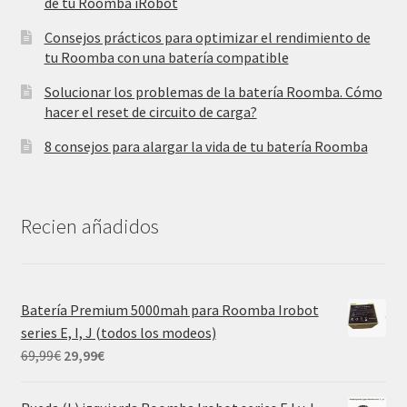
de tu Roomba iRobot
Consejos prácticos para optimizar el rendimiento de
tu Roomba con una batería compatible
Solucionar los problemas de la batería Roomba. Cómo
hacer el reset de circuito de carga?
8 consejos para alargar la vida de tu batería Roomba
Recien añadidos
Batería Premium 5000mah para Roomba Irobot
series E, I, J (todos los modeos)
El
El
69,99
€
29,99
€
precio
precio
original
actual