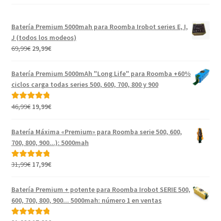
Batería Premium 5000mah para Roomba Irobot series E, I,
J (todos los modeos)
El
El
69,99
€
29,99
€
precio
precio
original
actual
Batería Premium 5000mAh "Long Life" para Roomba +60%
era:
es:
ciclos carga todas series 500, 600, 700, 800 y 900
69,99€.
29,99€.
El
El
46,99
€
19,99
€
Valorado con
precio
precio
5.00
de 5
original
actual
Batería Máxima «Premium» para Roomba serie 500, 600,
era:
es:
700, 800, 900...): 5000mah
46,99€.
19,99€.
El
El
31,99
€
17,99
€
Valorado con
precio
precio
5.00
de 5
original
actual
Batería Premium + potente para Roomba Irobot SERIE 500,
era:
es:
600, 700, 800, 900... 5000mah: número 1 en ventas
31,99€.
17,99€.