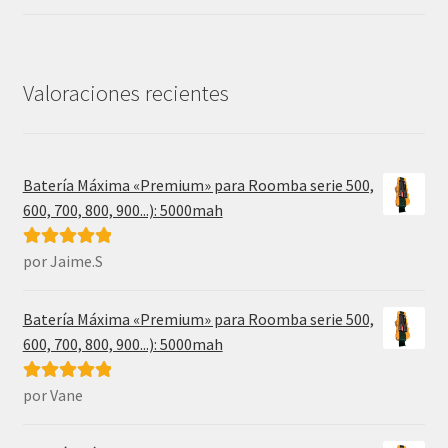
precio
precio
original
actual
era:
es:
31,99€.
17,49€.
Valoraciones recientes
Batería Máxima «Premium» para Roomba serie 500,
600, 700, 800, 900...): 5000mah
por Jaime.S
Valorado con
5
de 5
Batería Máxima «Premium» para Roomba serie 500,
600, 700, 800, 900...): 5000mah
por Vane
Valorado con
5
de 5