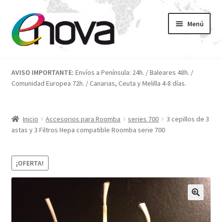
Ir
Ir
Menú
a
al
la
contenido
navegación
Inicio
AVISO IMPORTANTE:
Envíos a Península: 24h. / Baleares 48h. /
Comunidad Europea 72h. / Canarias, Ceuta y Melilla 4-8 días.
Blog
Carrito
Inicio
Accesorios para Roomba
series 700
3 cepillos de 3
astas y 3 Filtros Hepa compatible Roomba serie 700
Condiciones
¡OFERTA!
Contacto
ENOVA
FAQ