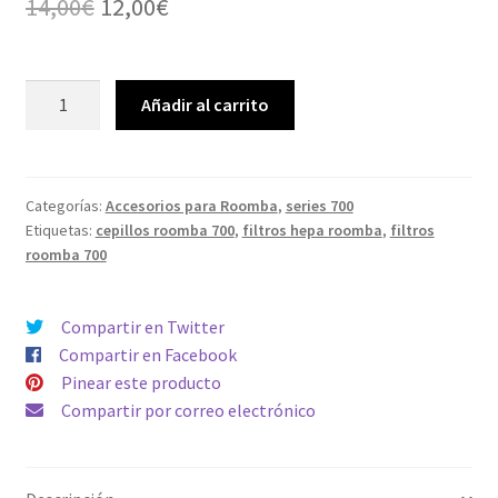
El
El
14,00
€
12,00
€
precio
precio
original
actual
3
Añadir al carrito
cepillos
era:
es:
de
14,00€.
12,00€.
3
astas
Categorías:
Accesorios para Roomba
,
series 700
Etiquetas:
cepillos roomba 700
,
filtros hepa roomba
,
filtros
y
roomba 700
3
Filtros
Hepa
Compartir en Twitter
compatible
Compartir en Facebook
Roomba
Pinear este producto
serie
Compartir por correo electrónico
700
cantidad