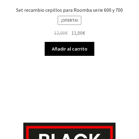
Set recambio cepillos para Roomba serie 600 y 700
¡OFERTA!
El
El
12,00
€
11,00
€
precio
precio
original
actual
Añadir al carrito
era:
es:
12,00€.
11,00€.