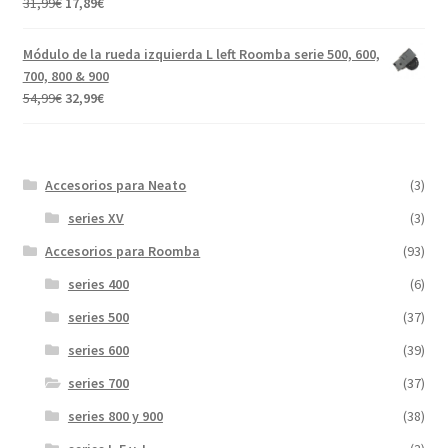
El
El
31,99
€
17,89
€
Valorado con
precio
precio
5.00
de 5
original
actual
Módulo de la rueda izquierda L left Roomba serie 500, 600,
era:
es:
700, 800 & 900
31,99€.
17,89€.
El
El
54,99
€
32,99
€
precio
precio
original
actual
era:
es:
Accesorios para Neato
(3)
54,99€.
32,99€.
series XV
(3)
Accesorios para Roomba
(93)
series 400
(6)
series 500
(37)
series 600
(39)
series 700
(37)
series 800 y 900
(38)