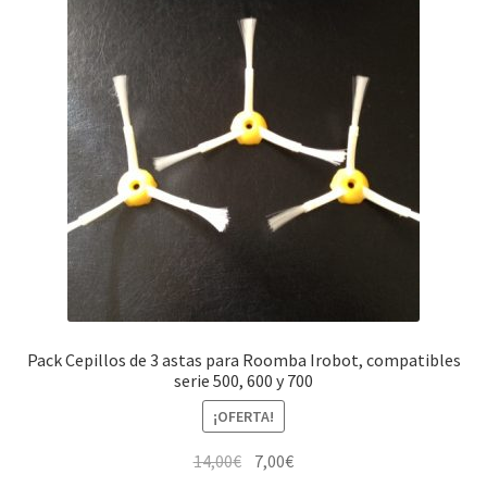
Pack Cepillos de 3 astas para Roomba Irobot, compatibles
serie 500, 600 y 700
¡OFERTA!
El
El
14,00
€
7,00
€
precio
precio