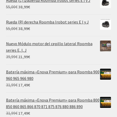
Rueda (L) izquierda Roomba Irobot series E I y J
era:
es:
El
El
55,00
€
38,99
€
69,99€.
29,99€.
precio
precio
original
actual
Rueda (R) derecha Roomba Irobot series E I y J
era:
es:
El
El
55,00
€
38,99
€
55,00€.
38,99€.
precio
precio
original
actual
Nuevo Módulo motor del cepillo lateral Roomba
era:
es:
series E, I, J
55,00€.
38,99€.
El
El
39,99
€
21,99
€
precio
precio
original
actual
Batería máxima «Enova Premium» para Roomba 900
era:
es:
960 965 966 980
39,99€.
21,99€.
El
El
31,99
€
17,49
€
precio
precio
original
actual
Batería máxima «Enova Premium» para Roomba 800
era:
es:
850 860 865 866 870 871 875 876 880 886 890
31,99€.
17,49€.
El
El
31,99
€
17,49
€