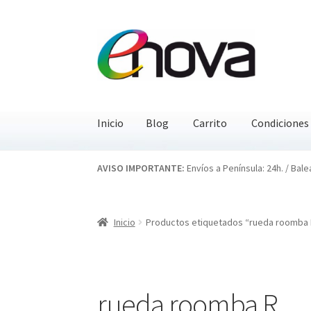
Ir
Ir
a
al
la
contenido
navegación
Inicio
Blog
Carrito
Condiciones
Inicio
Blog
Carrito
Condiciones
Contacto
EN
AVISO IMPORTANTE:
Envíos a Península: 24h. / Bale
Inicio
Productos etiquetados “rueda roomba 
rueda roomba R