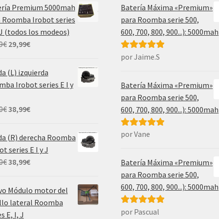
ería Premium 5000mah
Batería Máxima «Premium»
 Roomba Irobot series
para Roomba serie 500,
, J (todos los modeos)
600, 700, 800, 900...): 5000mah
El
El
9
€
29,99
€
precio
precio
por Jaime.S
Valorado con
original
actual
5
de 5
a (L) izquierda
era:
es:
ba Irobot series E I y
Batería Máxima «Premium»
69,99€.
29,99€.
para Roomba serie 500,
El
El
0
€
38,99
€
600, 700, 800, 900...): 5000mah
precio
precio
original
actual
por Vane
Valorado con
da (R) derecha Roomba
era:
es:
5
de 5
ot series E I y J
55,00€.
38,99€.
El
El
0
€
38,99
€
Batería Máxima «Premium»
precio
precio
para Roomba serie 500,
original
actual
600, 700, 800, 900...): 5000mah
vo Módulo motor del
era:
es:
llo lateral Roomba
55,00€.
38,99€.
por Pascual
Valorado con
s E, I, J