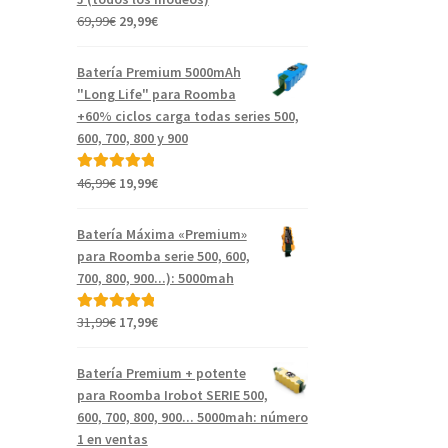
El
El
69,99
€
29,99
€
precio
precio
original
actual
Batería Premium 5000mAh
era:
es:
"Long Life" para Roomba
69,99€.
29,99€.
+60% ciclos carga todas series 500,
600, 700, 800 y 900
El
El
46,99
€
19,99
€
Valorado con
precio
precio
5.00
de 5
original
actual
Batería Máxima «Premium»
era:
es:
para Roomba serie 500, 600,
46,99€.
19,99€.
700, 800, 900...): 5000mah
El
El
31,99
€
17,99
€
Valorado con
precio
precio
5.00
de 5
original
actual
Batería Premium + potente
era:
es:
para Roomba Irobot SERIE 500,
31,99€.
17,99€.
600, 700, 800, 900... 5000mah: número
1 en ventas