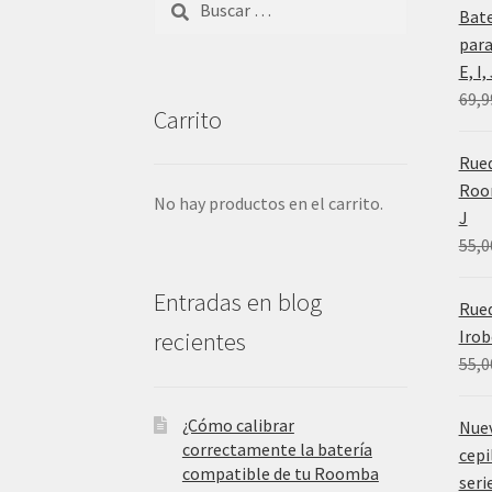
Bat
para
E, I
69,9
Carrito
Rued
Room
No hay productos en el carrito.
J
55,0
Entradas en blog
Rue
Irob
recientes
55,0
¿Cómo calibrar
Nue
correctamente la batería
cepi
compatible de tu Roomba
serie