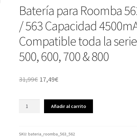
Batería para Roomba 56
/ 563 Capacidad 4500m
Compatible toda la seri
500, 600, 700 & 800
El
El
31,99
€
17,49
€
precio
precio
original
actual
Batería
Añadir al carrito
para
era:
es:
Roomba
31,99€.
17,49€.
562
/
SKU:
bateria_roomba_563_562