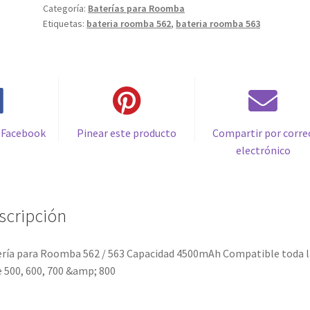
Categoría:
Baterías para Roomba
563
Etiquetas:
bateria roomba 562
,
bateria roomba 563
Capacidad
4500mAh
Compatible
toda
la
serie
500,
 Facebook
Pinear este producto
Compartir por corre
600,
electrónico
700
&
800
scripción
cantidad
ría para Roomba 562 / 563 Capacidad 4500mAh Compatible toda l
e 500, 600, 700 &amp; 800