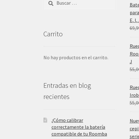
Bat
para
E, I
69,9
Carrito
Rued
Room
No hay productos en el carrito.
J
55,0
Entradas en blog
Rue
Irob
recientes
55,0
¿Cómo calibrar
Nue
correctamente la batería
cepi
compatible de tu Roomba
serie