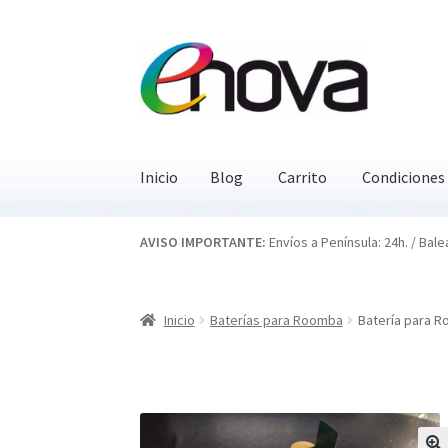
Ir
Ir
a
al
la
contenido
navegación
Inicio
Blog
Carrito
Condiciones
Inicio
Blog
Carrito
Condiciones
Contacto
EN
AVISO IMPORTANTE:
Envíos a Península: 24h. / Bale
Inicio
Baterías para Roomba
Batería para R