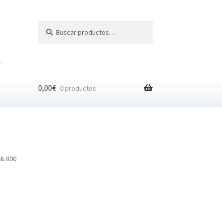
Buscar
Buscar
por:
0,00
€
0 productos
 & 800