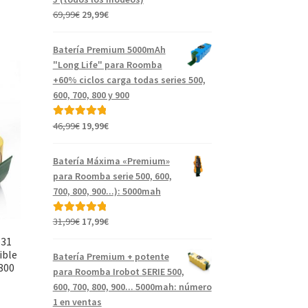
El
El
69,99
€
29,99
€
precio
precio
original
actual
Batería Premium 5000mAh
era:
es:
"Long Life" para Roomba
69,99€.
29,99€.
+60% ciclos carga todas series 500,
600, 700, 800 y 900
El
El
46,99
€
19,99
€
Valorado con
precio
precio
5.00
de 5
original
actual
Batería Máxima «Premium»
era:
es:
para Roomba serie 500, 600,
46,99€.
19,99€.
700, 800, 900...): 5000mah
El
El
31,99
€
17,99
€
Valorado con
precio
precio
5.00
de 5
531
original
actual
ible
Batería Premium + potente
era:
es:
 800
para Roomba Irobot SERIE 500,
31,99€.
17,99€.
600, 700, 800, 900... 5000mah: número
1 en ventas