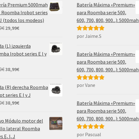
ería Premium 5000mah
Batería Máxima «Premium»
 Roomba Irobot series
para Roomba serie 500,
, J (todos los modeos)
600, 700, 800, 900...): 5000mah
El
El
9
€
29,99
€
precio
precio
por Jaime.S
Valorado con
original
actual
5
de 5
a (L) izquierda
era:
es:
ba Irobot series E I y
Batería Máxima «Premium»
69,99€.
29,99€.
para Roomba serie 500,
El
El
0
€
38,99
€
600, 700, 800, 900...): 5000mah
precio
precio
original
actual
por Vane
Valorado con
da (R) derecha Roomba
era:
es:
5
de 5
ot series E I y J
55,00€.
38,99€.
El
El
0
€
38,99
€
Batería Máxima «Premium»
precio
precio
para Roomba serie 500,
original
actual
600, 700, 800, 900...): 5000mah
vo Módulo motor del
era:
es:
llo lateral Roomba
55,00€.
38,99€.
por Pascual
Valorado con
s E, I, J