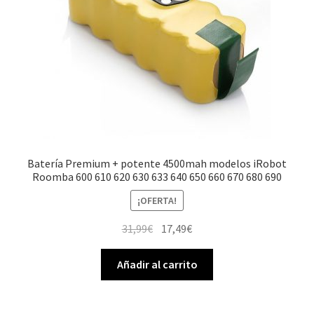
Batería Premium + potente 4500mah modelos iRobot
Roomba 600 610 620 630 633 640 650 660 670 680 690
¡OFERTA!
El
El
31,99
€
17,49
€
precio
precio
original
actual
Añadir al carrito
era:
es:
31,99€.
17,49€.