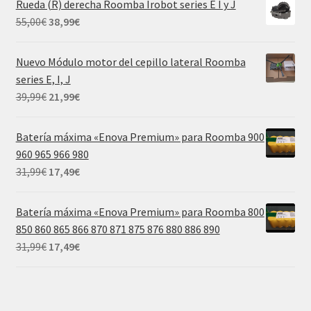
Rueda (R) derecha Roomba Irobot series E I y J
era:
es:
El
El
55,00
€
38,99
€
55,00€.
38,99€.
precio
precio
original
actual
Nuevo Módulo motor del cepillo lateral Roomba
era:
es:
series E, I, J
55,00€.
38,99€.
El
El
39,99
€
21,99
€
precio
precio
original
actual
Batería máxima «Enova Premium» para Roomba 900
era:
es:
960 965 966 980
39,99€.
21,99€.
El
El
31,99
€
17,49
€
precio
precio
original
actual
Batería máxima «Enova Premium» para Roomba 800
era:
es:
850 860 865 866 870 871 875 876 880 886 890
31,99€.
17,49€.
El
El
31,99
€
17,49
€
precio
precio
original
actual
era:
es: