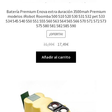
Batería Premium Enova extra duración 3500mah Premium
modelos iRobot Roomba 500 510 520 530 531 532 pet 533
534 545 540 550 551 555 560 563 564 565 566 570 571 572 573
575 580 581 582 585 590
¡OFERTA!
El
El
31,99
€
17,49
€
precio
precio
original
actual
Añadir al carrito
era:
es:
31,99€.
17,49€.