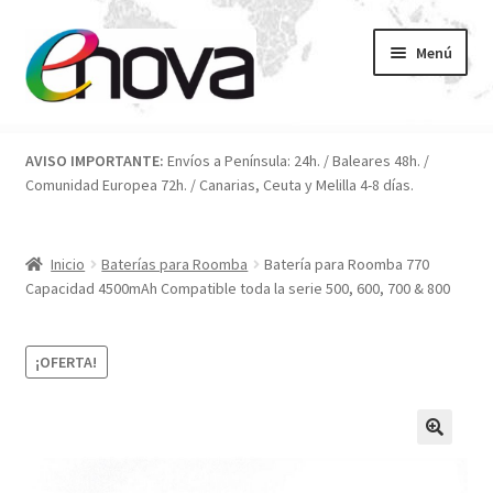
Ir
Ir
Menú
a
al
la
contenido
navegación
Inicio
AVISO IMPORTANTE:
Envíos a Península: 24h. / Baleares 48h. /
Comunidad Europea 72h. / Canarias, Ceuta y Melilla 4-8 días.
Blog
Carrito
Inicio
Baterías para Roomba
Batería para Roomba 770
Capacidad 4500mAh Compatible toda la serie 500, 600, 700 & 800
Condiciones
¡OFERTA!
Contacto
ENOVA
FAQ