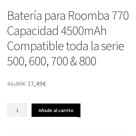
Batería para Roomba 770
Capacidad 4500mAh
Compatible toda la serie
500, 600, 700 & 800
El
El
31,99
€
17,49
€
precio
precio
original
actual
Batería
Añadir al carrito
para
era:
es:
Roomba
31,99€.
17,49€.
770