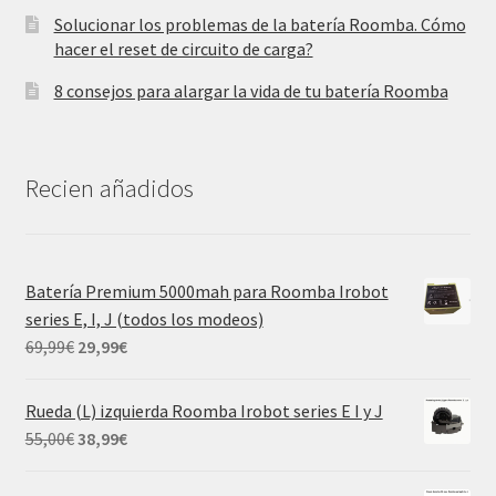
Solucionar los problemas de la batería Roomba. Cómo
hacer el reset de circuito de carga?
8 consejos para alargar la vida de tu batería Roomba
Recien añadidos
Batería Premium 5000mah para Roomba Irobot
series E, I, J (todos los modeos)
El
El
69,99
€
29,99
€
precio
precio
original
actual
Rueda (L) izquierda Roomba Irobot series E I y J
era:
es:
El
El
55,00
€
38,99
€
69,99€.
29,99€.
precio
precio
original
actual