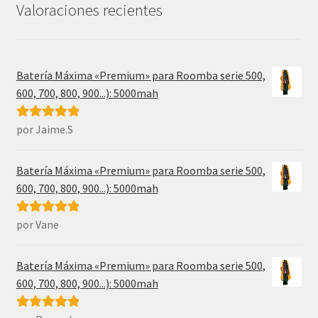
31,99€.
17,49€.
Valoraciones recientes
Batería Máxima «Premium» para Roomba serie 500,
600, 700, 800, 900...): 5000mah
por Jaime.S
Valorado con
5
de 5
Batería Máxima «Premium» para Roomba serie 500,
600, 700, 800, 900...): 5000mah
por Vane
Valorado con
5
de 5
Batería Máxima «Premium» para Roomba serie 500,
600, 700, 800, 900...): 5000mah