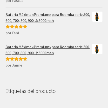
por Pascual
Valorado con
5
de 5
Batería Máxima «Premium» para Roomba serie 500,
600, 700, 800, 900...): 5000mah
por Fani
Valorado con
5
de 5
Batería Máxima «Premium» para Roomba serie 500,
600, 700, 800, 900...): 5000mah
por Jaime
Valorado con
5
de 5
Etiquetas del producto