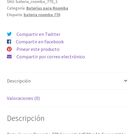
Capacidad
SKU:
bateria_roomba_770_2
Categoría:
Baterías para Roomba
4500mAh
Etiqueta:
bateria roomba 770
Compatible
toda
la
Compartir en Twitter
serie
Compartir en Facebook
500,
Pinear este producto
600,
Compartir por correo electrónico
700
&
800
Descripción
cantidad
Valoraciones (0)
Descripción