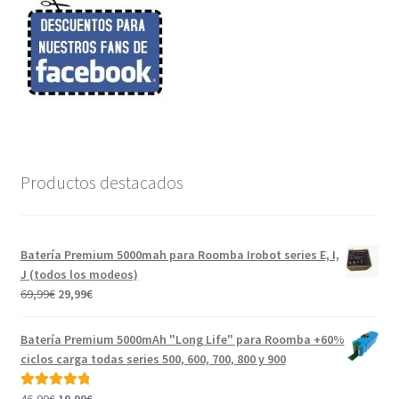
Productos destacados
Batería Premium 5000mah para Roomba Irobot series E, I,
J (todos los modeos)
El
El
69,99
€
29,99
€
precio
precio
original
actual
Batería Premium 5000mAh "Long Life" para Roomba +60%
era:
es:
ciclos carga todas series 500, 600, 700, 800 y 900
69,99€.
29,99€.
El
El
Valorado con