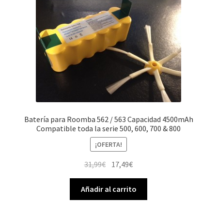
Batería para Roomba 562 / 563 Capacidad 4500mAh
Compatible toda la serie 500, 600, 700 & 800
¡OFERTA!
El
El
31,99
€
17,49
€
precio
precio
original
actual
Añadir al carrito
era:
es:
31,99€.
17,49€.