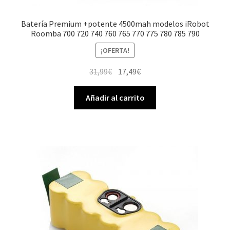
Batería Premium +potente 4500mah modelos iRobot
Roomba 700 720 740 760 765 770 775 780 785 790
¡OFERTA!
El
El
31,99
€
17,49
€
precio
precio
original
actual
Añadir al carrito
era:
es:
31,99€.
17,49€.