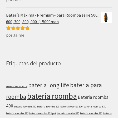
5
de 5
Batería Máxima «Premium» para Roomba serie 500,
600, 700, 800, 900...): 5000mah
por Jaime
Valorado con
5
de 5
Etiquetas del producto
bateria para
bateria long life
accesorios roomba
bateria roomba
roomba
Bateria roomba
400
bateria roomba 500
bateria roomba 520
bateria roomba 530
bateria roomba 531
bateria roomba 532
bateria roomba 532 pet
bateria roomba 550
bateria roomba 551
bateria