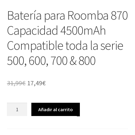
Batería para Roomba 870
Capacidad 4500mAh
Compatible toda la serie
500, 600, 700 & 800
El
El
31,99
€
17,49
€
precio
precio
original
actual
Batería
Añadir al carrito
para
era:
es:
Roomba
31,99€.
17,49€.
870