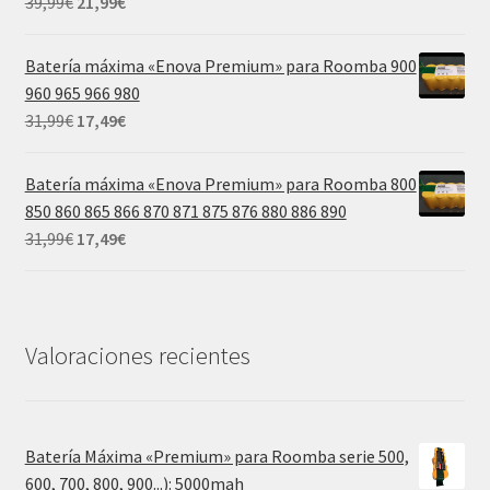
El
El
39,99
€
21,99
€
precio
precio
original
actual
Batería máxima «Enova Premium» para Roomba 900
era:
es:
960 965 966 980
39,99€.
21,99€.
El
El
31,99
€
17,49
€
precio
precio
original
actual
Batería máxima «Enova Premium» para Roomba 800
era:
es:
850 860 865 866 870 871 875 876 880 886 890
31,99€.
17,49€.
El
El
31,99
€
17,49
€
precio
precio
original
actual
era:
es:
31,99€.
17,49€.
Valoraciones recientes
Batería Máxima «Premium» para Roomba serie 500,
600, 700, 800, 900...): 5000mah