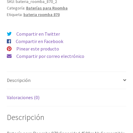
Capacidad
SKU:
bateria_roomba_870_2
Categoría:
Baterías para Roomba
4500mAh
Etiqueta:
bateria roomba 870
Compatible
toda
la
Compartir en Twitter
serie
Compartir en Facebook
500,
Pinear este producto
600,
Compartir por correo electrónico
700
&
800
Descripción
cantidad
Valoraciones (0)
Descripción