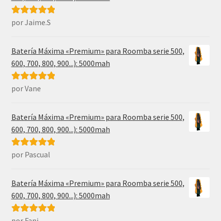
por Jaime.S
Valorado con
5
de 5
Batería Máxima «Premium» para Roomba serie 500,
600, 700, 800, 900...): 5000mah
por Vane
Valorado con
5
de 5
Batería Máxima «Premium» para Roomba serie 500,
600, 700, 800, 900...): 5000mah
por Pascual
Valorado con
5
de 5
Batería Máxima «Premium» para Roomba serie 500,
600, 700, 800, 900...): 5000mah
por Fani
Valorado con