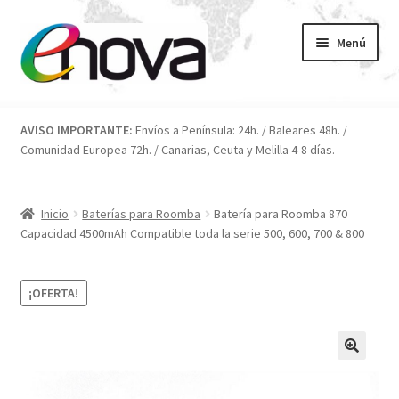
Ir
Ir
Menú
a
al
la
contenido
navegación
Inicio
AVISO IMPORTANTE:
Envíos a Península: 24h. / Baleares 48h. /
Comunidad Europea 72h. / Canarias, Ceuta y Melilla 4-8 días.
Blog
Carrito
Inicio
Baterías para Roomba
Batería para Roomba 870
Capacidad 4500mAh Compatible toda la serie 500, 600, 700 & 800
Condiciones
¡OFERTA!
Contacto
ENOVA
FAQ