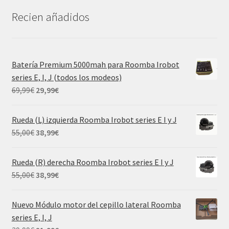
Recien añadidos
Batería Premium 5000mah para Roomba Irobot
series E, I, J (todos los modeos)
El
El
69,99
€
29,99
€
precio
precio
original
actual
Rueda (L) izquierda Roomba Irobot series E I y J
era:
es:
El
El
55,00
€
38,99
€
69,99€.
29,99€.
precio
precio
original
actual
Rueda (R) derecha Roomba Irobot series E I y J
era:
es:
El
El
55,00
€
38,99
€
55,00€.
38,99€.
precio
precio
original
actual
Nuevo Módulo motor del cepillo lateral Roomba
era:
es:
series E, I, J
55,00€.
38,99€.