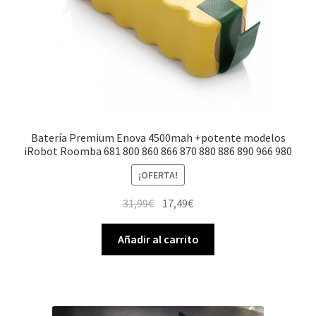
Batería Premium Enova 4500mah +potente modelos
iRobot Roomba 681 800 860 866 870 880 886 890 966 980
¡OFERTA!
El
El
31,99
€
17,49
€
precio
precio
original
actual
Añadir al carrito
era:
es:
31,99€.
17,49€.