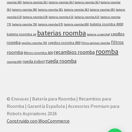
roomba 560
bateria roomba 561
bateria roomba 562
bateria roomba 563
bateria roomba
565
bateria roomba 580
bateria roomba 581
bateria roomba 582
bateria roomba 585
bateria
roomba 625
bateria roomba 630
bateria roomba 631
bateria roomba 651
bateria roomba
bateria roomba 4000
770
bateria roomba 790
bateria roomba 870
bateria roomba 880
baterias roomba
cepillos
bateria roomba se
bateria superchef
filtros
roomba
cepillos roomba 800
cepillos roomba 700
filtros aerovac roomba
roomba
recambios roomba
roomba
filtros roomba 800
rueda roomba
rueda irobot
roomba 800
© Enova.es | Batería para Roomba | Recambios para
Roomba | Garantía Española | Accesorios Premium para
Robots Aspiradores 2026
Construido con WooCommerce
.