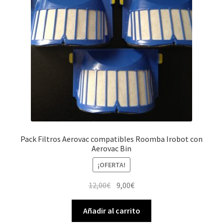
Pack Filtros Aerovac compatibles Roomba Irobot con
Aerovac Bin
¡OFERTA!
El
El
12,00
€
9,00
€
precio
precio
original
actual
Añadir al carrito
era:
es: