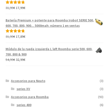
46,99€.
19,99€.
El
El
31,99
€
17,99
€
Valorado con
precio
precio
5.00
de 5
original
actual
Batería Premium + potente para Roomba Irobot SERIE 500,
era:
es:
600, 700, 800, 900... 5000mah: número 1 en ventas
31,99€.
17,99€.
El
El
31,99
€
17,89
€
Valorado con
precio
precio
5.00
de 5
original
actual
Módulo de la rueda izquierda L left Roomba serie 500, 600,
era:
es:
700, 800 & 900
31,99€.
17,89€.
El
El
54,99
€
32,99
€
precio
precio
original
actual
era:
es:
Accesorios para Neato
(3)
54,99€.
32,99€.
series XV
(3)
Accesorios para Roomba
(93)
series 400
(6)