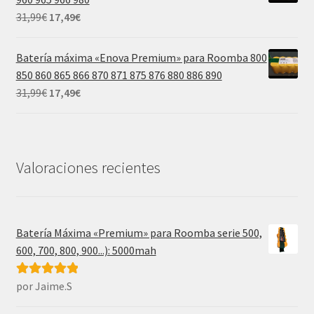
39,99€.
21,99€.
El
El
31,99
€
17,49
€
precio
precio
original
actual
Batería máxima «Enova Premium» para Roomba 800
era:
es:
850 860 865 866 870 871 875 876 880 886 890
31,99€.
17,49€.
El
El
31,99
€
17,49
€
precio
precio
original
actual
era:
es:
31,99€.
17,49€.
Valoraciones recientes
Batería Máxima «Premium» para Roomba serie 500,
600, 700, 800, 900...): 5000mah
por Jaime.S
Valorado con
5
de 5