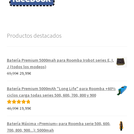
Productos destacados
Batería Premium 5000mah para Roomba Irobot series E, I,
J (todos los modeos)
El
El
69,99
€
29,99
€
precio
precio
original
actual
Batería Premium 5000mAh "Long Life" para Roomba +60%
era:
es:
ciclos carga todas series 500, 600, 700, 800 y 900
69,99€.
29,99€.
El
El
46,99
€
19,99
€
Valorado con
precio
precio
5.00
de 5
original
actual
Batería Máxima «Premium» para Roomba serie 500, 600,
era:
es:
700, 800, 900...): 5000mah