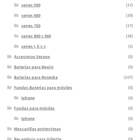
series 500
(37)
series 600
(39)
series 700
(37)
series 800 y 900
(38)
series I, E y J
(3)
Accesorios Verano
(0)
Baterías para Neato
(0)
Baterías para Roomba
(107)
Fundas Baterías para móviles
(0)
Iphone
(0)
Fundas para móviles
(0)
Iphone
(0)
Mascarillas protectoras
(0)
Recambios para Gillette
(0)