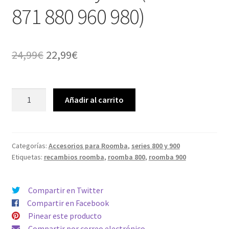
871 880 960 980)
El
El
24,99
€
22,99
€
precio
precio
original
actual
Recambios
Añadir al carrito
para
era:
es:
Roomba
24,99€.
22,99€.
series
800
Categorías:
Accesorios para Roomba
,
series 800 y 900
Etiquetas:
recambios roomba
,
roomba 800
,
roomba 900
y
900
(866
Compartir en Twitter
870
Compartir en Facebook
871
Pinear este producto
880
Compartir por correo electrónico