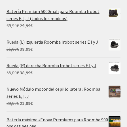
Batería Premium 5000mah para Roomba Irobot
series E, I, J (todos los modeos)
El
El
69,99
€
29,99
€
precio
precio
original
actual
Rueda (L) izquierda Roomba Irobot series E I y J
era:
es:
El
El
55,00
€
38,99
€
69,99€.
29,99€.
precio
precio
original
actual
Rueda (R) derecha Roomba Irobot series E I y J
era:
es:
El
El
55,00
€
38,99
€
55,00€.
38,99€.
precio
precio
original
actual
Nuevo Módulo motor del cepillo lateral Roomba
era:
es:
series E, I, J
55,00€.
38,99€.
El
El
39,99
€
21,99
€
precio
precio
original
actual
Batería máxima «Enova Premium» para Roomba 900
era:
es:
960 965 966 980