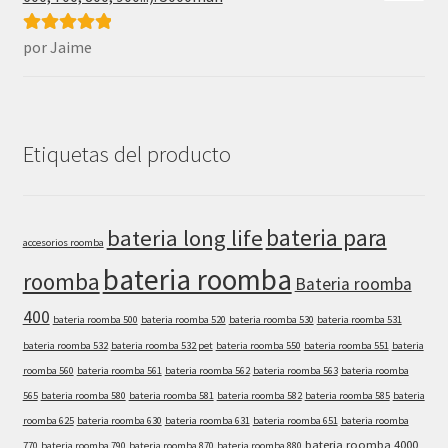
por Jaime
Valorado con
5
de 5
Etiquetas del producto
bateria para
bateria long life
accesorios roomba
bateria roomba
roomba
Bateria roomba
400
bateria roomba 500
bateria roomba 520
bateria roomba 530
bateria roomba 531
bateria roomba 532
bateria roomba 532 pet
bateria roomba 550
bateria roomba 551
bateria
roomba 560
bateria roomba 561
bateria roomba 562
bateria roomba 563
bateria roomba
565
bateria roomba 580
bateria roomba 581
bateria roomba 582
bateria roomba 585
bateria
roomba 625
bateria roomba 630
bateria roomba 631
bateria roomba 651
bateria roomba
bateria roomba 4000
770
bateria roomba 790
bateria roomba 870
bateria roomba 880