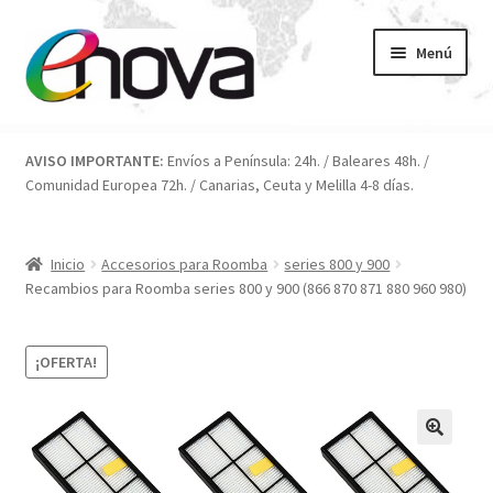
Ir
Ir
Menú
a
al
la
contenido
navegación
Inicio
AVISO IMPORTANTE:
Envíos a Península: 24h. / Baleares 48h. /
Comunidad Europea 72h. / Canarias, Ceuta y Melilla 4-8 días.
Blog
Carrito
Inicio
Accesorios para Roomba
series 800 y 900
Recambios para Roomba series 800 y 900 (866 870 871 880 960 980)
Condiciones
¡OFERTA!
Contacto
ENOVA
FAQ