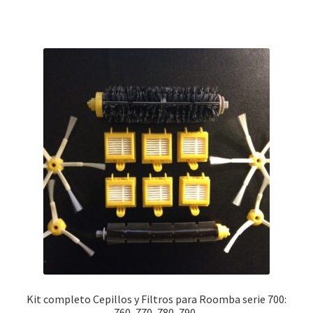
12,00€.
9,00€.
Kit completo Cepillos y Filtros para Roomba serie 700:
760, 770, 780, 790..