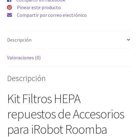
Roomba
Pinear este producto
Serie
Compartir por correo electrónico
800
900
cantidad
Descripción
Valoraciones (0)
Descripción
Kit Filtros HEPA
repuestos de Accesorios
para iRobot Roomba