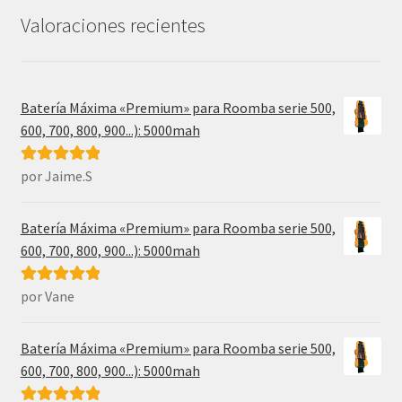
31,99€.
17,49€.
Valoraciones recientes
Batería Máxima «Premium» para Roomba serie 500,
600, 700, 800, 900...): 5000mah
por Jaime.S
Valorado con
5
de 5
Batería Máxima «Premium» para Roomba serie 500,
600, 700, 800, 900...): 5000mah
por Vane
Valorado con
5
de 5
Batería Máxima «Premium» para Roomba serie 500,
600, 700, 800, 900...): 5000mah