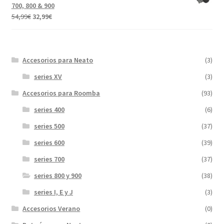
era:
es:
700, 800 & 900
31,99€.
17,89€.
El
El
54,99
€
32,99
€
precio
precio
original
actual
era:
es:
Accesorios para Neato
(3)
54,99€.
32,99€.
series XV
(3)
Accesorios para Roomba
(93)
series 400
(6)
series 500
(37)
series 600
(39)
series 700
(37)
series 800 y 900
(38)
series I, E y J
(3)
Accesorios Verano
(0)