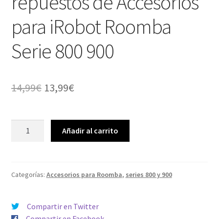
repuestos de Accesorios
para iRobot Roomba
Serie 800 900
El
El
14,99
€
13,99
€
precio
precio
original
actual
Kit
Añadir al carrito
Filtros
era:
es:
HEPA
14,99€.
13,99€.
repuestos
de
Categorías:
Accesorios para Roomba
,
series 800 y 900
Accesorios
para
Compartir en Twitter
iRobot
Compartir en Facebook