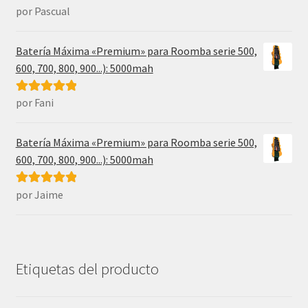
por Pascual
Valorado con
5
de 5
Batería Máxima «Premium» para Roomba serie 500,
600, 700, 800, 900...): 5000mah
por Fani
Valorado con
5
de 5
Batería Máxima «Premium» para Roomba serie 500,
600, 700, 800, 900...): 5000mah
por Jaime
Valorado con
5
de 5
Etiquetas del producto