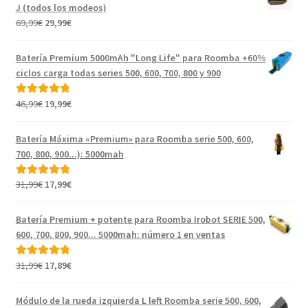
J (todos los modeos)
El
El
69,99
€
29,99
€
precio
precio
original
actual
Batería Premium 5000mAh "Long Life" para Roomba +60%
era:
es:
ciclos carga todas series 500, 600, 700, 800 y 900
69,99€.
29,99€.
El
El
46,99
€
19,99
€
Valorado con
precio
precio
5.00
de 5
original
actual
Batería Máxima «Premium» para Roomba serie 500, 600,
era:
es:
700, 800, 900...): 5000mah
46,99€.
19,99€.
El
El
31,99
€
17,99
€
Valorado con
precio
precio
5.00
de 5
original
actual
Batería Premium + potente para Roomba Irobot SERIE 500,
era:
es:
600, 700, 800, 900... 5000mah: número 1 en ventas
31,99€.
17,99€.
El
El
31,99
€
17,89
€
Valorado con
precio
precio
5.00
de 5
original
actual
Módulo de la rueda izquierda L left Roomba serie 500, 600,