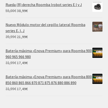
original
actual
Rueda (R) derecha Roomba Irobot series E I y J
era:
es:
El
El
55,00
€
38,99
€
55,00€.
38,99€.
precio
precio
original
actual
Nuevo Módulo motor del cepillo lateral Roomba
era:
es:
series E, I, J
55,00€.
38,99€.
El
El
39,99
€
21,99
€
precio
precio
original
actual
Batería máxima «Enova Premium» para Roomba 900
era:
es:
960 965 966 980
39,99€.
21,99€.
El
El
31,99
€
17,49
€
precio
precio
original
actual
Batería máxima «Enova Premium» para Roomba 800
era:
es:
850 860 865 866 870 871 875 876 880 886 890
31,99€.
17,49€.
El
El
31,99
€
17,49
€
precio
precio
original
actual
era:
es: