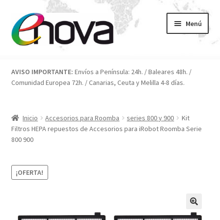
Ir
Ir
Menú
a
al
la
contenido
navegación
Inicio
AVISO IMPORTANTE:
Envíos a Península: 24h. / Baleares 48h. /
Comunidad Europea 72h. / Canarias, Ceuta y Melilla 4-8 días.
Blog
Carrito
Inicio
Accesorios para Roomba
series 800 y 900
Kit
Filtros HEPA repuestos de Accesorios para iRobot Roomba Serie
Condiciones
800 900
Contacto
¡OFERTA!
ENOVA
FAQ