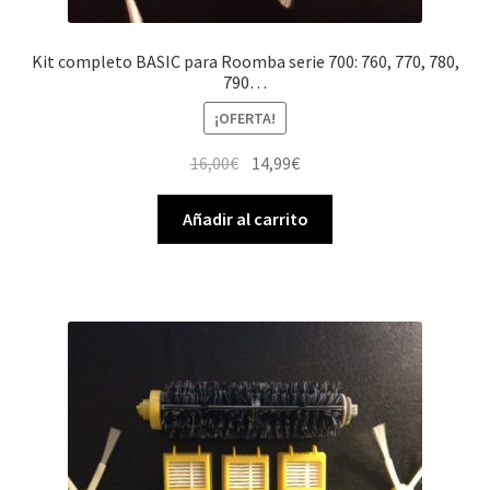
Kit completo BASIC para Roomba serie 700: 760, 770, 780,
790…
¡OFERTA!
El
El
16,00
€
14,99
€
precio
precio
original
actual
Añadir al carrito
era:
es:
16,00€.
14,99€.