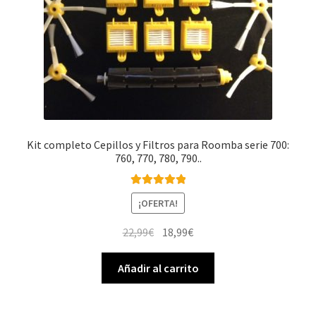
Kit completo Cepillos y Filtros para Roomba serie 700:
760, 770, 780, 790..
Valorado con
¡OFERTA!
5.00
de 5
El
El
22,99
€
18,99
€
precio
precio
original
actual
Añadir al carrito
era:
es:
22,99€.
18,99€.