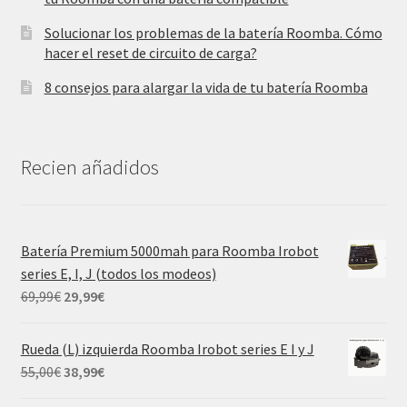
Solucionar los problemas de la batería Roomba. Cómo
hacer el reset de circuito de carga?
8 consejos para alargar la vida de tu batería Roomba
Recien añadidos
Batería Premium 5000mah para Roomba Irobot
series E, I, J (todos los modeos)
El
El
69,99
€
29,99
€
precio
precio
original
actual
Rueda (L) izquierda Roomba Irobot series E I y J
era:
es:
El
El
55,00
€
38,99
€
69,99€.
29,99€.
precio
precio