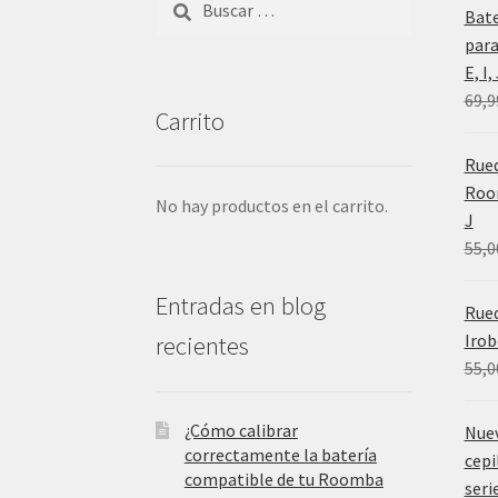
Bat
para
E, I
69,9
Carrito
Rued
Room
No hay productos en el carrito.
J
55,0
Entradas en blog
Rue
Irob
recientes
55,0
¿Cómo calibrar
Nue
correctamente la batería
cepi
compatible de tu Roomba
serie