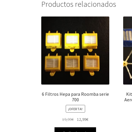
Productos relacionados
6 Filtros Hepa para Roomba serie
Ki
700
Aer
¡OFERTA!
El
El
19,99
€
12,99
€
precio
precio