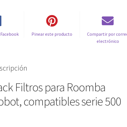
500
y
600
cantidad
 Facebook
Pinear este producto
Compartir por corre
electrónico
scripción
ack Filtros para Roomba
robot, compatibles serie 500