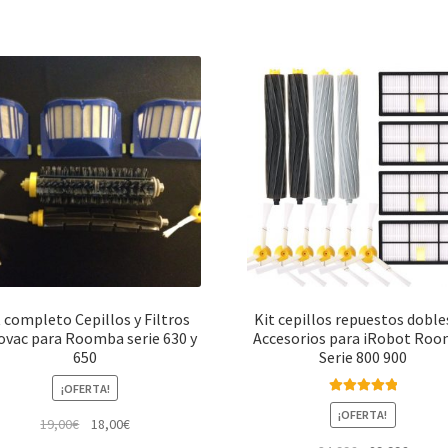
t completo Cepillos y Filtros
Kit cepillos repuestos doble
ovac para Roomba serie 630 y
Accesorios para iRobot Ro
650
Serie 800 900
¡OFERTA!
Valorado con
¡OFERTA!
El
El
19,00
€
18,00
€
5.00
de 5
precio
precio