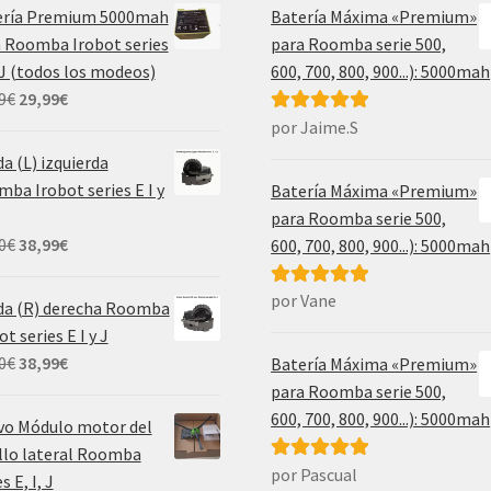
ería Premium 5000mah
Batería Máxima «Premium»
 Roomba Irobot series
para Roomba serie 500,
, J (todos los modeos)
600, 700, 800, 900...): 5000mah
El
El
9
€
29,99
€
precio
precio
por Jaime.S
Valorado con
original
actual
5
de 5
a (L) izquierda
era:
es:
ba Irobot series E I y
Batería Máxima «Premium»
69,99€.
29,99€.
para Roomba serie 500,
El
El
0
€
38,99
€
600, 700, 800, 900...): 5000mah
precio
precio
original
actual
por Vane
Valorado con
da (R) derecha Roomba
era:
es:
5
de 5
ot series E I y J
55,00€.
38,99€.
El
El
0
€
38,99
€
Batería Máxima «Premium»
precio
precio
para Roomba serie 500,
original
actual
600, 700, 800, 900...): 5000mah
vo Módulo motor del
era:
es:
llo lateral Roomba
55,00€.
38,99€.
por Pascual
Valorado con
s E, I, J