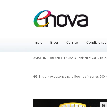
Ir
Ir
a
al
la
contenido
navegación
Inicio
Blog
Carrito
Condiciones
Inicio
Blog
Carrito
Condiciones
Contacto
EN
AVISO IMPORTANTE:
Envíos a Península: 24h. / Bale
Inicio
Accesorios para Roomba
series 500