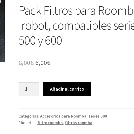
Pack Filtros para Roomb
Irobot, compatibles seri
500 y 600
El
El
8,00
€
6,00
€
precio
precio
original
actual
Pack
Añadir al carrito
Filtros
era:
es:
para
8,00€.
6,00€.
Roomba
Irobot,
Categorías:
Accesorios para Roomba
,
series 500
Etiquetas:
filtro roomba
,
filtros roomba
compatibles
serie