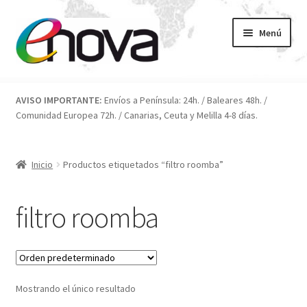
Ir
Ir
Menú
a
al
la
contenido
navegación
Inicio
AVISO IMPORTANTE:
Envíos a Península: 24h. / Baleares 48h. /
Comunidad Europea 72h. / Canarias, Ceuta y Melilla 4-8 días.
Blog
Carrito
Inicio
Productos etiquetados “filtro roomba”
Condiciones
filtro roomba
Contacto
ENOVA
Mostrando el único resultado
FAQ