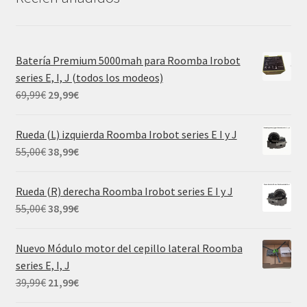
Batería Premium 5000mah para Roomba Irobot
series E, I, J (todos los modeos)
El
El
69,99
€
29,99
€
precio
precio
original
actual
Rueda (L) izquierda Roomba Irobot series E I y J
era:
es:
El
El
55,00
€
38,99
€
69,99€.
29,99€.
precio
precio
original
actual
Rueda (R) derecha Roomba Irobot series E I y J
era:
es:
El
El
55,00
€
38,99
€
55,00€.
38,99€.
precio
precio
original
actual
Nuevo Módulo motor del cepillo lateral Roomba
era:
es:
series E, I, J
55,00€.
38,99€.
El
El
39,99
€
21,99
€
precio
precio