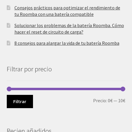
Consejos prácticos para optimizar el rendimiento de
tu Roomba con una batería compatible
Solucionar los problemas de la batería Roomba. Cómo
hacer el reset de circuito de carga?
8 consejos para alargar la vida de tu batería Roomba
Filtrar por precio
Pre
Pre
Precio:
0€
—
10€
Filtrar
mí
má
Recien añadidos