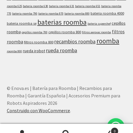
roomba 625
bateria roomba 630
bateria roomba 631
bateria roomba 651
bateria roomba
bateria roomba 4000
770
bateria roomba 790
bateria roomba 870
bateria roomba 880
baterias roomba
cepillos
bateria roomba se
bateria superchef
filtros
roomba
cepillos roomba 800
cepillos roomba 700
filtros aerovac roomba
roomba
recambios roomba
roomba
filtros roomba 800
rueda roomba
rueda irobot
roomba 800
© Enova.es | Batería para Roomba | Recambios para
Roomba | Garantía Española | Accesorios Premium para
Robots Aspiradores 2026
Construido con WooCommerce
.
¿Necesitas ayuda? Chatea con nosotros
0