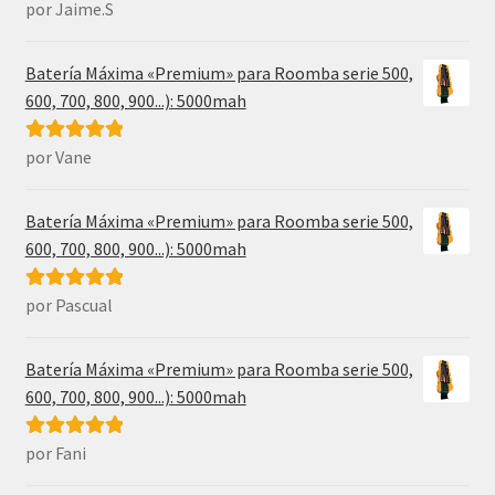
por Jaime.S
Valorado con
5
de 5
Batería Máxima «Premium» para Roomba serie 500,
600, 700, 800, 900...): 5000mah
por Vane
Valorado con
5
de 5
Batería Máxima «Premium» para Roomba serie 500,
600, 700, 800, 900...): 5000mah
por Pascual
Valorado con
5
de 5
Batería Máxima «Premium» para Roomba serie 500,
600, 700, 800, 900...): 5000mah
por Fani
Valorado con
5
de 5