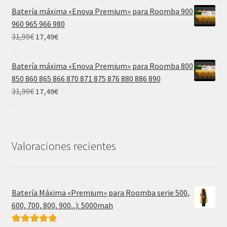
original
actual
Batería máxima «Enova Premium» para Roomba 900
era:
es:
960 965 966 980
39,99€.
21,99€.
El
El
31,99
€
17,49
€
precio
precio
original
actual
Batería máxima «Enova Premium» para Roomba 800
era:
es:
850 860 865 866 870 871 875 876 880 886 890
31,99€.
17,49€.
El
El
31,99
€
17,49
€
precio
precio
original
actual
era:
es:
31,99€.
17,49€.
Valoraciones recientes
Batería Máxima «Premium» para Roomba serie 500,
600, 700, 800, 900...): 5000mah