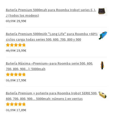
Batería Premium 5000mah para Roomba Irobot series E, I,
J (todos los modeos)
El
El
69,99
€
29,99
€
precio
precio
original
actual
Batería Premium 5000mAh "Long Life" para Roomba +60%
era:
es:
ciclos carga todas series 500, 600, 700, 800 y 900
69,99€.
29,99€.
El
El
46,99
€
19,99
€
Valorado con
precio
precio
5.00
de 5
original
actual
Batería Máxima «Premium» para Roomba serie 500, 600,
era:
es:
700, 800, 900...): 5000mah
46,99€.
19,99€.
El
El
31,99
€
17,99
€
Valorado con
precio
precio
5.00
de 5
original
actual
Batería Premium + potente para Roomba Irobot SERIE 500,
era:
es:
600, 700, 800, 900... 5000mah: número 1 en ventas
31,99€.
17,99€.
El
El
31,99
€
17,89
€
Valorado con