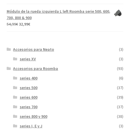
precio
precio
5.00
de 5
original
actual
Módulo de la rueda izquierda L left Roomba serie 500, 600,
era:
es:
700, 800 & 900
31,99€.
17,89€.
El
El
54,99
€
32,99
€
precio
precio
original
actual
era:
es:
Accesorios para Neato
(3)
54,99€.
32,99€.
series XV
(3)
Accesorios para Roomba
(93)
series 400
(6)
series 500
(37)
series 600
(39)
series 700
(37)
series 800 y 900
(38)
series I, E y J
(3)