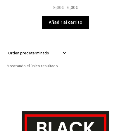
El
El
8,00
€
6,00
€
precio
precio
original
actual
Añadir al carrito
era:
es:
8,00€.
6,00€.
Mostrando el único resultado