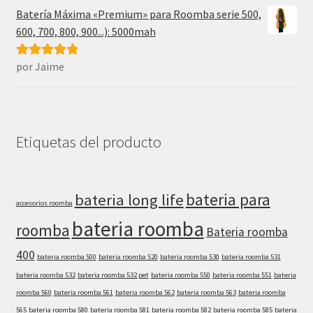
Batería Máxima «Premium» para Roomba serie 500,
600, 700, 800, 900...): 5000mah
por Jaime
Valorado con
5
de 5
Etiquetas del producto
bateria para
bateria long life
accesorios roomba
bateria roomba
roomba
Bateria roomba
400
bateria roomba 500
bateria roomba 520
bateria roomba 530
bateria roomba 531
bateria roomba 532
bateria roomba 532 pet
bateria roomba 550
bateria roomba 551
bateria
roomba 560
bateria roomba 561
bateria roomba 562
bateria roomba 563
bateria roomba
565
bateria roomba 580
bateria roomba 581
bateria roomba 582
bateria roomba 585
bateria