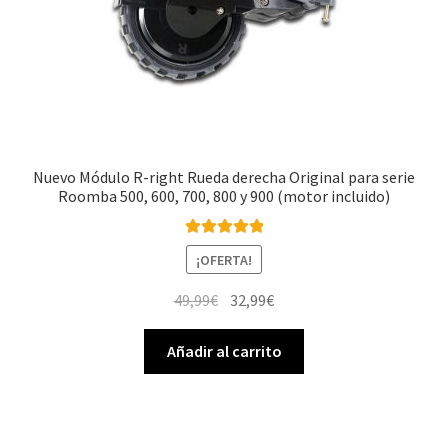
Nuevo Módulo R-right Rueda derecha Original para serie
Roomba 500, 600, 700, 800 y 900 (motor incluido)
Valorado con
¡OFERTA!
5.00
de 5
El
El
49,99
€
32,99
€
precio
precio
original
actual
Añadir al carrito
era:
es:
49,99€.
32,99€.