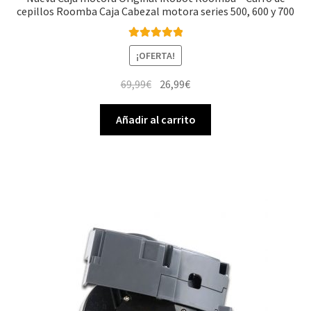
cepillos Roomba Caja Cabezal motora series 500, 600 y 700
Valorado con
¡OFERTA!
5.00
de 5
El
El
69,99
€
26,99
€
precio
precio
original
actual
Añadir al carrito
era:
es:
69,99€.
26,99€.