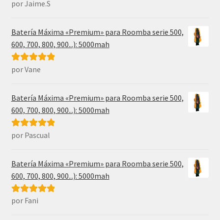
por Jaime.S
Valorado con
5
de 5
Batería Máxima «Premium» para Roomba serie 500,
600, 700, 800, 900...): 5000mah
por Vane
Valorado con
5
de 5
Batería Máxima «Premium» para Roomba serie 500,
600, 700, 800, 900...): 5000mah
por Pascual
Valorado con
5
de 5
Batería Máxima «Premium» para Roomba serie 500,
600, 700, 800, 900...): 5000mah
por Fani
Valorado con
5
de 5