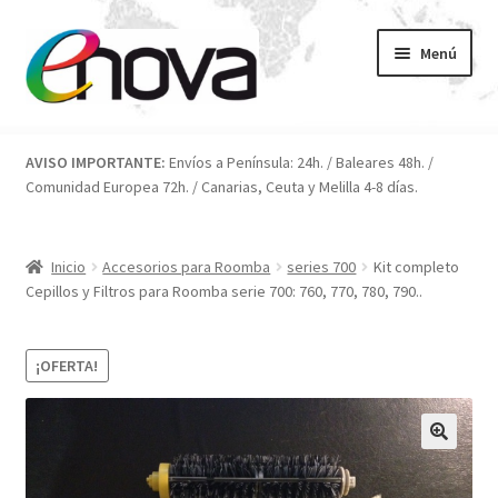
Ir
Ir
Menú
a
al
la
contenido
navegación
Inicio
AVISO IMPORTANTE:
Envíos a Península: 24h. / Baleares 48h. /
Comunidad Europea 72h. / Canarias, Ceuta y Melilla 4-8 días.
Blog
Carrito
Inicio
Accesorios para Roomba
series 700
Kit completo
Cepillos y Filtros para Roomba serie 700: 760, 770, 780, 790..
Condiciones
¡OFERTA!
Contacto
ENOVA
FAQ