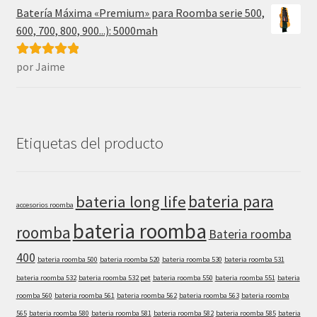
Batería Máxima «Premium» para Roomba serie 500,
600, 700, 800, 900...): 5000mah
por Jaime
Valorado con
5
de 5
Etiquetas del producto
bateria para
bateria long life
accesorios roomba
bateria roomba
roomba
Bateria roomba
400
bateria roomba 500
bateria roomba 520
bateria roomba 530
bateria roomba 531
bateria roomba 532
bateria roomba 532 pet
bateria roomba 550
bateria roomba 551
bateria
roomba 560
bateria roomba 561
bateria roomba 562
bateria roomba 563
bateria roomba
565
bateria roomba 580
bateria roomba 581
bateria roomba 582
bateria roomba 585
bateria