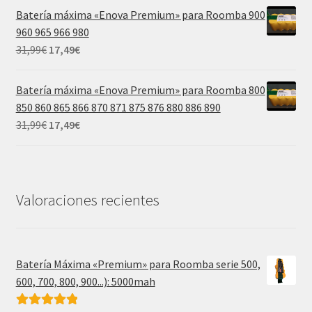
original
actual
Batería máxima «Enova Premium» para Roomba 900
era:
es:
960 965 966 980
39,99€.
21,99€.
El
El
31,99
€
17,49
€
precio
precio
original
actual
Batería máxima «Enova Premium» para Roomba 800
era:
es:
850 860 865 866 870 871 875 876 880 886 890
31,99€.
17,49€.
El
El
31,99
€
17,49
€
precio
precio
original
actual
era:
es:
31,99€.
17,49€.
Valoraciones recientes
Batería Máxima «Premium» para Roomba serie 500,
600, 700, 800, 900...): 5000mah