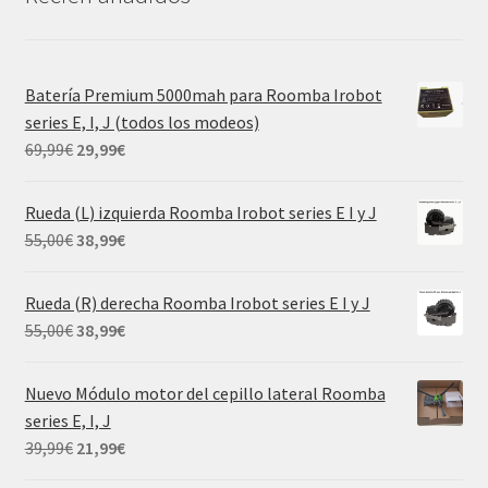
Batería Premium 5000mah para Roomba Irobot
series E, I, J (todos los modeos)
El
El
69,99
€
29,99
€
precio
precio
original
actual
Rueda (L) izquierda Roomba Irobot series E I y J
era:
es:
El
El
55,00
€
38,99
€
69,99€.
29,99€.
precio
precio
original
actual
Rueda (R) derecha Roomba Irobot series E I y J
era:
es:
El
El
55,00
€
38,99
€
55,00€.
38,99€.
precio
precio
original
actual
Nuevo Módulo motor del cepillo lateral Roomba
era:
es:
series E, I, J
55,00€.
38,99€.
El
El
39,99
€
21,99
€
precio
precio