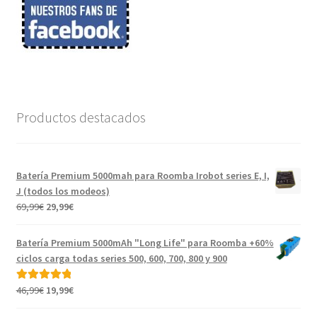
Productos destacados
Batería Premium 5000mah para Roomba Irobot series E, I,
J (todos los modeos)
El
El
69,99
€
29,99
€
precio
precio
original
actual
Batería Premium 5000mAh "Long Life" para Roomba +60%
era:
es:
ciclos carga todas series 500, 600, 700, 800 y 900
69,99€.
29,99€.
El
El
46,99
€
19,99
€
Valorado con
precio
precio
5.00
de 5