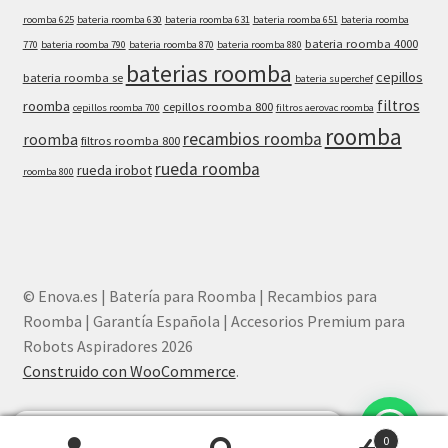
roomba 625
bateria roomba 630
bateria roomba 631
bateria roomba 651
bateria roomba
bateria roomba 4000
770
bateria roomba 790
bateria roomba 870
bateria roomba 880
baterias roomba
cepillos
bateria roomba se
bateria superchef
filtros
roomba
cepillos roomba 800
cepillos roomba 700
filtros aerovac roomba
roomba
recambios roomba
roomba
filtros roomba 800
rueda roomba
rueda irobot
roomba 800
© Enova.es | Batería para Roomba | Recambios para
Roomba | Garantía Española | Accesorios Premium para
Robots Aspiradores 2026
Construido con WooCommerce
.
¿Necesitas ayuda? Chatea con nosotros
0