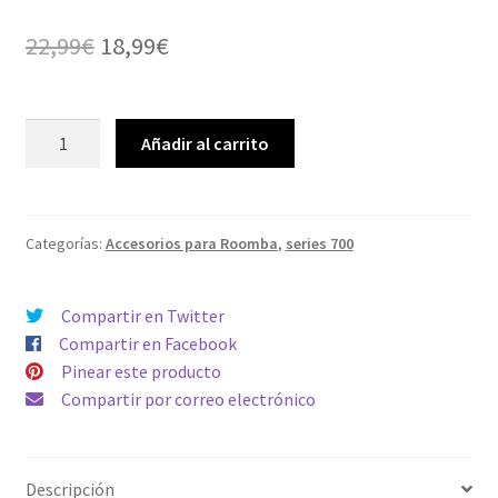
Valorado con
1
5.00
de 5 en
El
El
22,99
€
18,99
€
base a
precio
precio
valoración de
un cliente
original
actual
Kit
Añadir al carrito
completo
era:
es:
Cepillos
22,99€.
18,99€.
y
Filtros
Categorías:
Accesorios para Roomba
,
series 700
para
Roomba
Compartir en Twitter
serie
Compartir en Facebook
700:
Pinear este producto
760,
Compartir por correo electrónico
770,
780,
790..
Descripción
cantidad