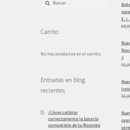
Bat
para
E, I
69,9
Carrito
Rued
Room
No hay productos en el carrito.
J
55,0
Entradas en blog
Rue
Irob
recientes
55,0
¿Cómo calibrar
Nue
correctamente la batería
cepi
compatible de tu Roomba
serie