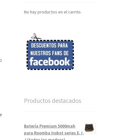
No hay productos en el carrito.
o
Productos destacados
e
Batería Premium 5000mah
para Roomba Irobot series E, I,
J (todos los modeos)