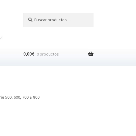
Buscar
Buscar
por:
0,00
€
0 productos
e 500, 600, 700 & 800