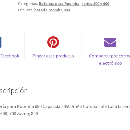
Categorías:
Baterías para Roomba
,
series 800 y 900
4500mAh
Etiqueta:
bateria roomba 880
Compatible
toda
la
serie
500,
600,
700
 Facebook
Pinear este producto
Compartir por corre
&
electrónico
800
cantidad
scripción
ría para Roomba 880 Capacidad 4500mAh Compatible toda la seri
 600, 700 &amp; 800