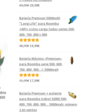
El
El
69,99
€
29,99
€
precio
precio
original
actual
Batería Premium 5000mAh
era:
es:
"Long Life" para Roomba
69,99€.
29,99€.
+60% ciclos carga todas series 500,
600, 700, 800 y 900
El
El
46,99
€
19,99
€
Valorado con
precio
precio
5.00
de 5
original
actual
Batería Máxima «Premium»
era:
es:
para Roomba serie 500, 600,
46,99€.
19,99€.
700, 800, 900...): 5000mah
El
El
31,99
€
17,99
€
Valorado con
precio
precio
5.00
de 5
0
original
actual
ible
Batería Premium + potente
era:
es:
 800
para Roomba Irobot SERIE 500,
31,99€.
17,99€.
600, 700, 800, 900... 5000mah: número
1 en ventas