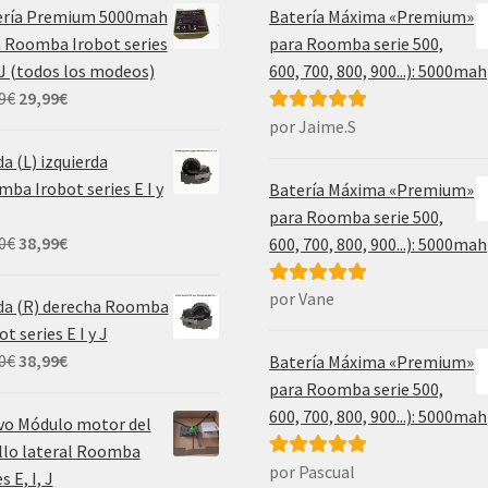
ería Premium 5000mah
Batería Máxima «Premium»
 Roomba Irobot series
para Roomba serie 500,
, J (todos los modeos)
600, 700, 800, 900...): 5000mah
El
El
9
€
29,99
€
precio
precio
por Jaime.S
Valorado con
original
actual
5
de 5
a (L) izquierda
era:
es:
ba Irobot series E I y
Batería Máxima «Premium»
69,99€.
29,99€.
para Roomba serie 500,
El
El
0
€
38,99
€
600, 700, 800, 900...): 5000mah
precio
precio
original
actual
por Vane
Valorado con
da (R) derecha Roomba
era:
es:
5
de 5
ot series E I y J
55,00€.
38,99€.
El
El
0
€
38,99
€
Batería Máxima «Premium»
precio
precio
para Roomba serie 500,
original
actual
600, 700, 800, 900...): 5000mah
vo Módulo motor del
era:
es:
llo lateral Roomba
55,00€.
38,99€.
por Pascual
Valorado con
s E, I, J