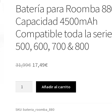
Batería para Roomba 88
Capacidad 4500mAh
Compatible toda la seri
500, 600, 700 & 800
El
El
31,99
€
17,49
€
precio
precio
original
actual
Batería
Añadir al carrito
para
era:
es:
Roomba
31,99€.
17,49€.
880
Capacidad
SKU:
bateria_roomba_880