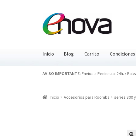
Ir
Ir
a
al
la
contenido
navegación
Inicio
Blog
Carrito
Condiciones
Inicio
Blog
Carrito
Condiciones
Contacto
EN
AVISO IMPORTANTE:
Envíos a Península: 24h. / Bale
Inicio
Accesorios para Roomba
series 800 y