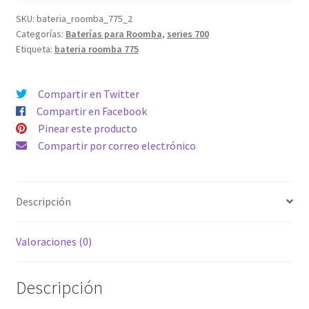
775
Capacidad
SKU:
bateria_roomba_775_2
Categorías:
Baterías para Roomba
,
series 700
4500mAh
Etiqueta:
bateria roomba 775
Compatible
toda
la
Compartir en Twitter
serie
Compartir en Facebook
500,
Pinear este producto
600,
Compartir por correo electrónico
700
&
800
Descripción
cantidad
Valoraciones (0)
Descripción