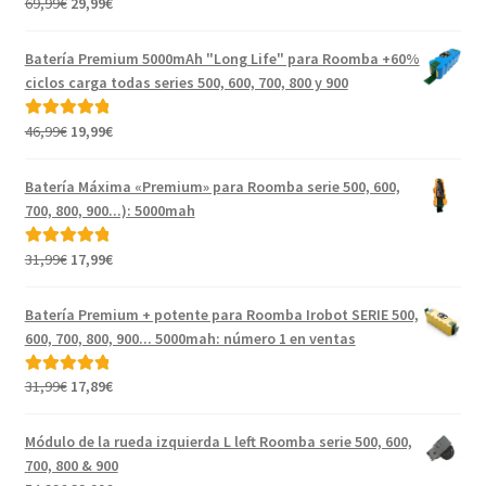
El
El
69,99
€
29,99
€
precio
precio
original
actual
Batería Premium 5000mAh "Long Life" para Roomba +60%
era:
es:
ciclos carga todas series 500, 600, 700, 800 y 900
69,99€.
29,99€.
El
El
46,99
€
19,99
€
Valorado con
precio
precio
5.00
de 5
original
actual
Batería Máxima «Premium» para Roomba serie 500, 600,
era:
es:
700, 800, 900...): 5000mah
46,99€.
19,99€.
El
El
31,99
€
17,99
€
Valorado con
precio
precio
5.00
de 5
original
actual
Batería Premium + potente para Roomba Irobot SERIE 500,
era:
es:
600, 700, 800, 900... 5000mah: número 1 en ventas
31,99€.
17,99€.
El
El
31,99
€
17,89
€
Valorado con
precio
precio
5.00
de 5
original
actual
Módulo de la rueda izquierda L left Roomba serie 500, 600,
era:
es:
700, 800 & 900
31,99€.
17,89€.