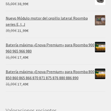
era:
es:
El
El
55,00
€
38,99
€
55,00€.
38,99€.
precio
precio
original
actual
Nuevo Módulo motor del cepillo lateral Roomba
era:
es:
series E, I, J
55,00€.
38,99€.
El
El
39,99
€
21,99
€
precio
precio
original
actual
Batería máxima «Enova Premium» para Roomba 900
era:
es:
960 965 966 980
39,99€.
21,99€.
El
El
31,99
€
17,49
€
precio
precio
original
actual
Batería máxima «Enova Premium» para Roomba 800
era:
es:
850 860 865 866 870 871 875 876 880 886 890
31,99€.
17,49€.
El
El
31,99
€
17,49
€
precio
precio
original
actual
era:
es:
31,99€.
17,49€.
Valoraciones recientes