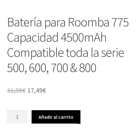
Batería para Roomba 775
Capacidad 4500mAh
Compatible toda la serie
500, 600, 700 & 800
El
El
31,99
€
17,49
€
precio
precio
original
actual
Batería
Añadir al carrito
para
era:
es:
Roomba
31,99€.
17,49€.