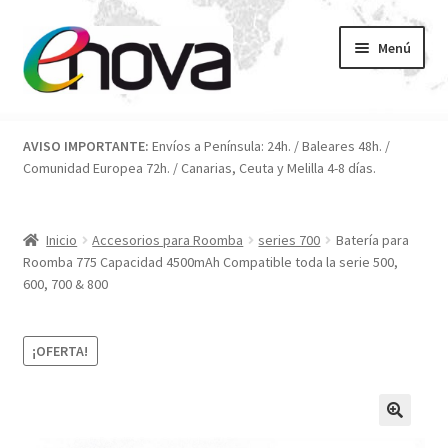
Ir
Ir
Menú
a
al
la
contenido
navegación
Inicio
AVISO IMPORTANTE:
Envíos a Península: 24h. / Baleares 48h. /
Comunidad Europea 72h. / Canarias, Ceuta y Melilla 4-8 días.
Blog
Carrito
Inicio
Accesorios para Roomba
series 700
Batería para
Roomba 775 Capacidad 4500mAh Compatible toda la serie 500,
Condiciones
600, 700 & 800
Contacto
¡OFERTA!
ENOVA
FAQ