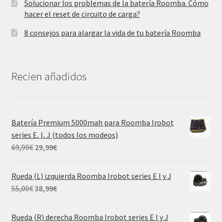
Solucionar los problemas de la batería Roomba. Cómo
hacer el reset de circuito de carga?
8 consejos para alargar la vida de tu batería Roomba
Recien añadidos
Batería Premium 5000mah para Roomba Irobot
series E, I, J (todos los modeos)
El
El
69,99
€
29,99
€
precio
precio
original
actual
Rueda (L) izquierda Roomba Irobot series E I y J
era:
es:
El
El
55,00
€
38,99
€
69,99€.
29,99€.
precio
precio
original
actual
Rueda (R) derecha Roomba Irobot series E I y J