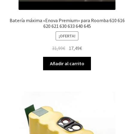
Batería máxima «Enova Premium» para Roomba 610 616
620 621 630 633 640 645
¡OFERTA!
El
El
31,99
€
17,49
€
precio
precio
original
actual
Añadir al carrito
era:
es:
31,99€.
17,49€.