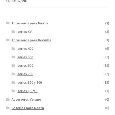
El
El
54,99
€
32,99
€
precio
precio
original
actual
era:
es:
Accesorios para Neato
(3)
54,99€.
32,99€.
series XV
(3)
Accesorios para Roomba
(93)
series 400
(6)
series 500
(37)
series 600
(39)
series 700
(37)
series 800 y 900
(38)
series I, E y J
(3)
Accesorios Verano
(0)
Baterías para Neato
(0)