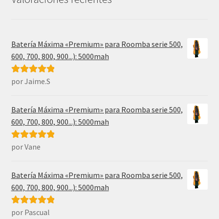
Batería Máxima «Premium» para Roomba serie 500,
600, 700, 800, 900...): 5000mah
por Jaime.S
Valorado con
5
de 5
Batería Máxima «Premium» para Roomba serie 500,
600, 700, 800, 900...): 5000mah
por Vane
Valorado con
5
de 5
Batería Máxima «Premium» para Roomba serie 500,
600, 700, 800, 900...): 5000mah
por Pascual
Valorado con