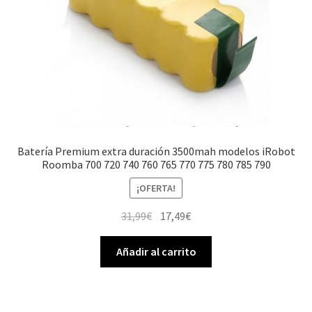
Batería Premium extra duración 3500mah modelos iRobot
Roomba 700 720 740 760 765 770 775 780 785 790
¡OFERTA!
El
El
31,99
€
17,49
€
precio
precio
original
actual
Añadir al carrito
era:
es:
31,99€.
17,49€.