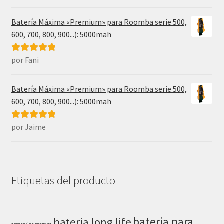
5
de 5
Batería Máxima «Premium» para Roomba serie 500,
600, 700, 800, 900...): 5000mah
por Fani
Valorado con
5
de 5
Batería Máxima «Premium» para Roomba serie 500,
600, 700, 800, 900...): 5000mah
por Jaime
Valorado con
5
de 5
Etiquetas del producto
bateria para
bateria long life