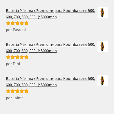
5
de 5
Batería Máxima «Premium» para Roomba serie 500,
600, 700, 800, 900...): 5000mah
por Pascual
Valorado con
5
de 5
Batería Máxima «Premium» para Roomba serie 500,
600, 700, 800, 900...): 5000mah
por Fani
Valorado con
5
de 5
Batería Máxima «Premium» para Roomba serie 500,
600, 700, 800, 900...): 5000mah
por Jaime
Valorado con
5
de 5