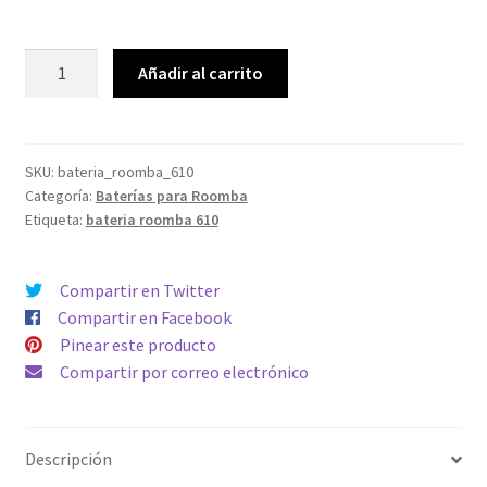
precio
precio
original
actual
Batería
Añadir al carrito
para
era:
es:
Roomba
31,99€.
17,49€.
610
Capacidad
SKU:
bateria_roomba_610
Categoría:
Baterías para Roomba
3500mAh
Etiqueta:
bateria roomba 610
Compatible
toda
la
Compartir en Twitter
serie
Compartir en Facebook
500,
Pinear este producto
600,
Compartir por correo electrónico
700
&
800
Descripción
cantidad