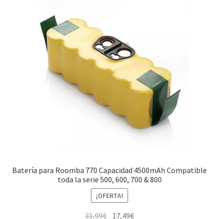
Batería para Roomba 770 Capacidad 4500mAh Compatible
toda la serie 500, 600, 700 & 800
¡OFERTA!
El
El
31,99
€
17,49
€