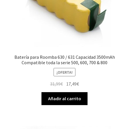
Batería para Roomba 630 / 631 Capacidad 3500mAh
Compatible toda la serie 500, 600, 700 & 800
¡OFERTA!
El
El
31,99
€
17,49
€
precio
precio
original
actual
Añadir al carrito
era:
es:
31,99€.
17,49€.