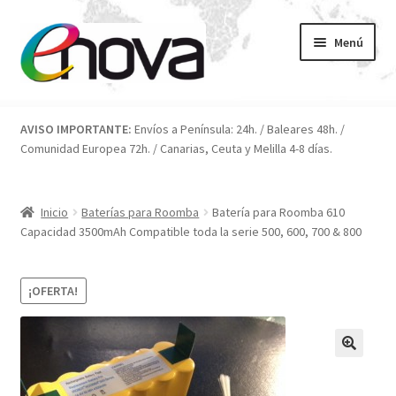
Ir
Ir
Menú
a
al
la
contenido
navegación
Inicio
AVISO IMPORTANTE:
Envíos a Península: 24h. / Baleares 48h. /
Comunidad Europea 72h. / Canarias, Ceuta y Melilla 4-8 días.
Blog
Carrito
Inicio
Baterías para Roomba
Batería para Roomba 610
Capacidad 3500mAh Compatible toda la serie 500, 600, 700 & 800
Condiciones
¡OFERTA!
Contacto
ENOVA
FAQ