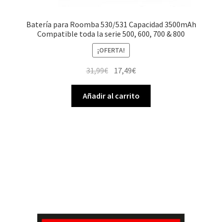
Batería para Roomba 530/531 Capacidad 3500mAh
Compatible toda la serie 500, 600, 700 & 800
¡OFERTA!
El
El
31,99
€
17,49
€
precio
precio
original
actual
Añadir al carrito
era:
es:
31,99€.
17,49€.