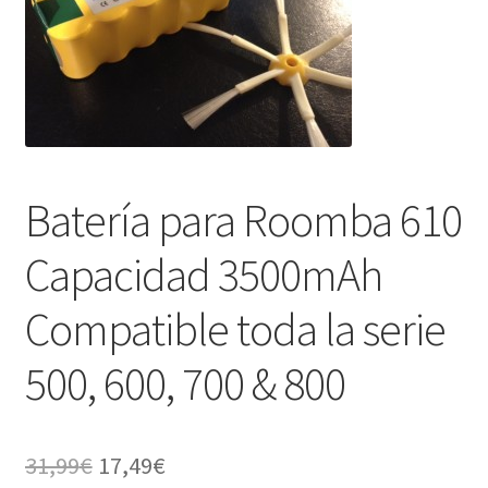
Finalizar compra
Batería para Roomba 610
Capacidad 3500mAh
Compatible toda la serie
500, 600, 700 & 800
El
El
31,99
€
17,49
€