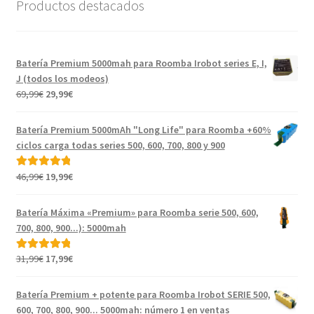
Productos destacados
Batería Premium 5000mah para Roomba Irobot series E, I,
J (todos los modeos)
El
El
69,99
€
29,99
€
precio
precio
original
actual
Batería Premium 5000mAh "Long Life" para Roomba +60%
era:
es:
ciclos carga todas series 500, 600, 700, 800 y 900
69,99€.
29,99€.
El
El
46,99
€
19,99
€
Valorado con
precio
precio
5.00
de 5
original
actual
Batería Máxima «Premium» para Roomba serie 500, 600,
era:
es:
700, 800, 900...): 5000mah
46,99€.
19,99€.
El
El
31,99
€
17,99
€
Valorado con
precio
precio
5.00
de 5
original
actual
Batería Premium + potente para Roomba Irobot SERIE 500,
era:
es:
600, 700, 800, 900... 5000mah: número 1 en ventas