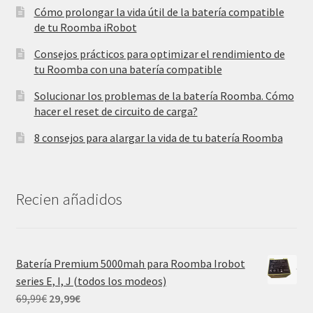
Cómo prolongar la vida útil de la batería compatible
de tu Roomba iRobot
Consejos prácticos para optimizar el rendimiento de
tu Roomba con una batería compatible
Solucionar los problemas de la batería Roomba. Cómo
hacer el reset de circuito de carga?
8 consejos para alargar la vida de tu batería Roomba
Recien añadidos
Batería Premium 5000mah para Roomba Irobot
series E, I, J (todos los modeos)
El
El
69,99
€
29,99
€