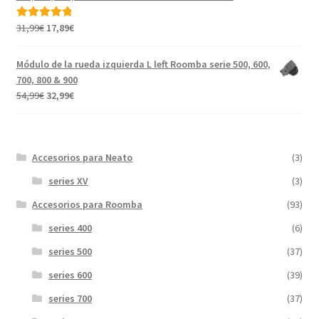
31,99€.
17,99€.
El
El
31,99
€
17,89
€
Valorado con
precio
precio
5.00
de 5
original
actual
Módulo de la rueda izquierda L left Roomba serie 500, 600,
era:
es:
700, 800 & 900
31,99€.
17,89€.
El
El
54,99
€
32,99
€
precio
precio
original
actual
era:
es:
Accesorios para Neato
(3)
54,99€.
32,99€.
series XV
(3)
Accesorios para Roomba
(93)
series 400
(6)
series 500
(37)
series 600
(39)
series 700
(37)