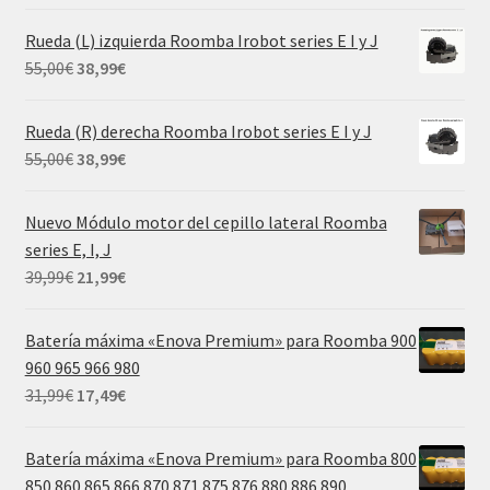
precio
precio
original
actual
Rueda (L) izquierda Roomba Irobot series E I y J
era:
es:
El
El
55,00
€
38,99
€
69,99€.
29,99€.
precio
precio
original
actual
Rueda (R) derecha Roomba Irobot series E I y J
era:
es:
El
El
55,00
€
38,99
€
55,00€.
38,99€.
precio
precio
original
actual
Nuevo Módulo motor del cepillo lateral Roomba
era:
es:
series E, I, J
55,00€.
38,99€.
El
El
39,99
€
21,99
€
precio
precio
original
actual
Batería máxima «Enova Premium» para Roomba 900
era:
es:
960 965 966 980
39,99€.
21,99€.
El
El
31,99
€
17,49
€
precio
precio
original
actual
Batería máxima «Enova Premium» para Roomba 800
era:
es:
850 860 865 866 870 871 875 876 880 886 890