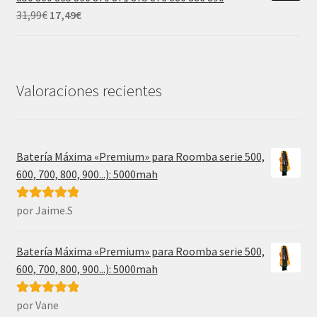
31,99€.
17,49€.
El
El
31,99
€
17,49
€
precio
precio
original
actual
era:
es:
31,99€.
17,49€.
Valoraciones recientes
Batería Máxima «Premium» para Roomba serie 500,
600, 700, 800, 900...): 5000mah
por Jaime.S
Valorado con
5
de 5
Batería Máxima «Premium» para Roomba serie 500,
600, 700, 800, 900...): 5000mah
por Vane
Valorado con