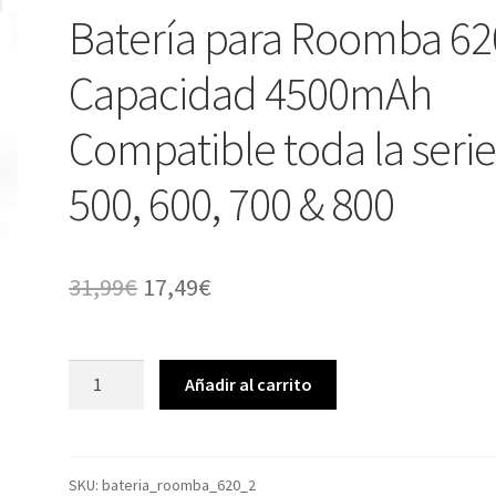
Batería para Roomba 62
Capacidad 4500mAh
Compatible toda la seri
500, 600, 700 & 800
El
El
31,99
€
17,49
€
precio
precio
original
actual
Batería
Añadir al carrito
para
era:
es:
Roomba
31,99€.
17,49€.
620
Capacidad
SKU:
bateria_roomba_620_2