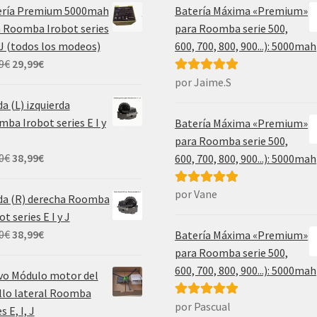
ería Premium 5000mah
Batería Máxima «Premium»
 Roomba Irobot series
para Roomba serie 500,
, J (todos los modeos)
600, 700, 800, 900...): 5000mah
El
El
9
€
29,99
€
precio
precio
por Jaime.S
Valorado con
original
actual
5
de 5
a (L) izquierda
era:
es:
ba Irobot series E I y
Batería Máxima «Premium»
69,99€.
29,99€.
para Roomba serie 500,
El
El
0
€
38,99
€
600, 700, 800, 900...): 5000mah
precio
precio
original
actual
por Vane
Valorado con
da (R) derecha Roomba
era:
es:
5
de 5
ot series E I y J
55,00€.
38,99€.
El
El
0
€
38,99
€
Batería Máxima «Premium»
precio
precio
para Roomba serie 500,
original
actual
600, 700, 800, 900...): 5000mah
vo Módulo motor del
era:
es:
llo lateral Roomba
55,00€.
38,99€.
por Pascual
Valorado con
s E, I, J