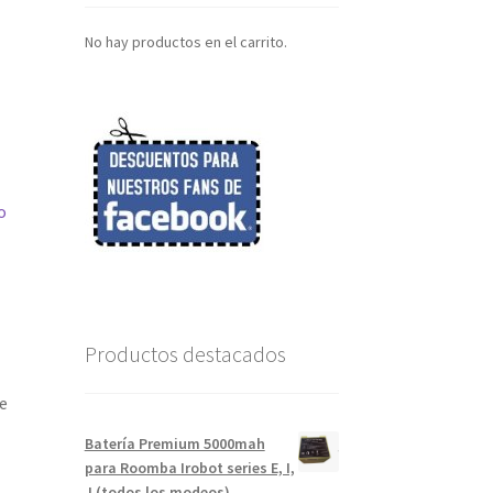
No hay productos en el carrito.
o
Productos destacados
e
Batería Premium 5000mah
para Roomba Irobot series E, I,
J (todos los modeos)