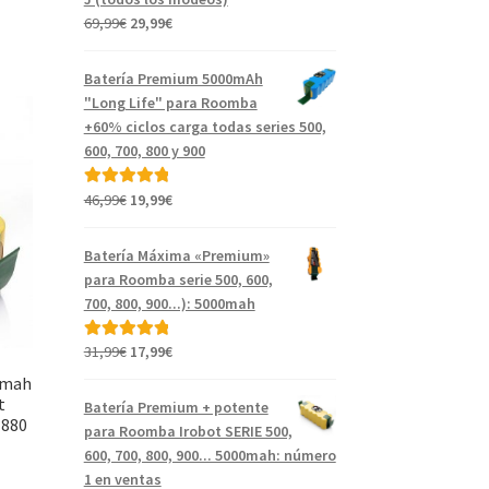
El
El
69,99
€
29,99
€
precio
precio
original
actual
Batería Premium 5000mAh
era:
es:
"Long Life" para Roomba
69,99€.
29,99€.
+60% ciclos carga todas series 500,
600, 700, 800 y 900
El
El
46,99
€
19,99
€
Valorado con
precio
precio
5.00
de 5
original
actual
Batería Máxima «Premium»
era:
es:
para Roomba serie 500, 600,
46,99€.
19,99€.
700, 800, 900...): 5000mah
El
El
31,99
€
17,99
€
Valorado con
precio
precio
5.00
de 5
0mah
original
actual
t
Batería Premium + potente
era:
es:
 880
para Roomba Irobot SERIE 500,
31,99€.
17,99€.
600, 700, 800, 900... 5000mah: número
1 en ventas