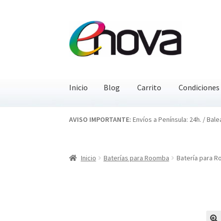
Ir
Ir
a
al
la
contenido
navegación
Inicio
Blog
Carrito
Condiciones
Inicio
Blog
Carrito
Condiciones
Contacto
EN
AVISO IMPORTANTE:
Envíos a Península: 24h. / Bale
Inicio
Baterías para Roomba
Batería para R