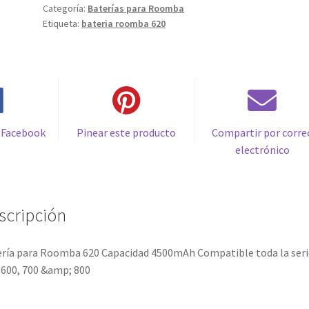
Categoría:
Baterías para Roomba
4500mAh
Etiqueta:
bateria roomba 620
Compatible
toda
la
serie
500,
600,
700
 Facebook
Pinear este producto
Compartir por corre
&
electrónico
800
cantidad
scripción
ría para Roomba 620 Capacidad 4500mAh Compatible toda la seri
 600, 700 &amp; 800