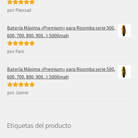
por Pascual
Valorado con
5
de 5
Batería Máxima «Premium» para Roomba serie 500,
600, 700, 800, 900...): 5000mah
por Fani
Valorado con
5
de 5
Batería Máxima «Premium» para Roomba serie 500,
600, 700, 800, 900...): 5000mah
por Jaime
Valorado con
5
de 5
Etiquetas del producto