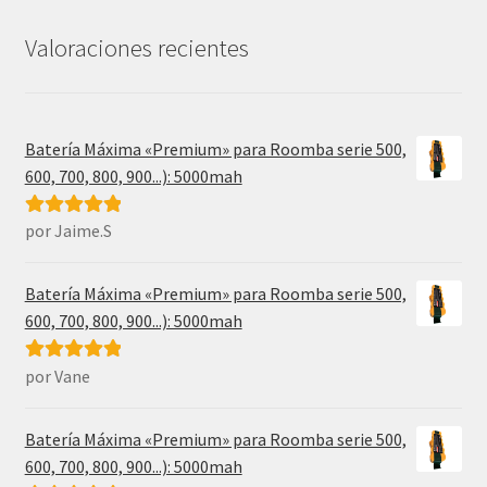
era:
es:
31,99€.
17,49€.
Valoraciones recientes
Batería Máxima «Premium» para Roomba serie 500,
600, 700, 800, 900...): 5000mah
por Jaime.S
Valorado con
5
de 5
Batería Máxima «Premium» para Roomba serie 500,
600, 700, 800, 900...): 5000mah
por Vane
Valorado con
5
de 5
Batería Máxima «Premium» para Roomba serie 500,
600, 700, 800, 900...): 5000mah