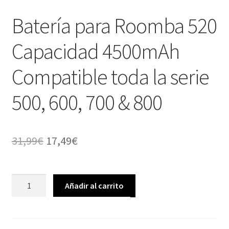
Batería para Roomba 520
Capacidad 4500mAh
Compatible toda la serie
500, 600, 700 & 800
El
El
31,99
€
17,49
€
precio
precio
original
actual
Batería
Añadir al carrito
para
era:
es:
Roomba
31,99€.
17,49€.
520