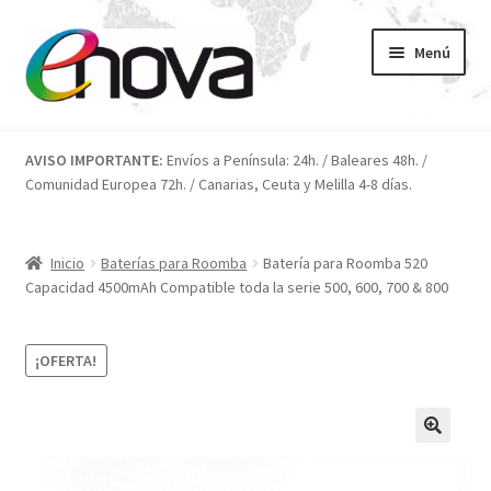
Ir
Ir
Menú
a
al
la
contenido
navegación
Inicio
AVISO IMPORTANTE:
Envíos a Península: 24h. / Baleares 48h. /
Comunidad Europea 72h. / Canarias, Ceuta y Melilla 4-8 días.
Blog
Carrito
Inicio
Baterías para Roomba
Batería para Roomba 520
Capacidad 4500mAh Compatible toda la serie 500, 600, 700 & 800
Condiciones
¡OFERTA!
Contacto
ENOVA
FAQ