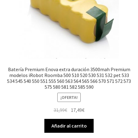
Batería Premium Enova extra duración 3500mah Premium
modelos iRobot Roomba 500 510 520 530 531 532 pet 533
534 545 540 550 551 555 560 563 564 565 566 570 571 572 573
575 580 581 582 585 590
¡OFERTA!
El
El
31,99
€
17,49
€
precio
precio
original
actual
Añadir al carrito
era:
es: