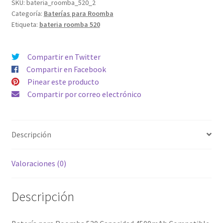
Capacidad
SKU:
bateria_roomba_520_2
Categoría:
Baterías para Roomba
4500mAh
Etiqueta:
bateria roomba 520
Compatible
toda
la
Compartir en Twitter
serie
Compartir en Facebook
500,
Pinear este producto
600,
Compartir por correo electrónico
700
&
800
Descripción
cantidad
Valoraciones (0)
Descripción