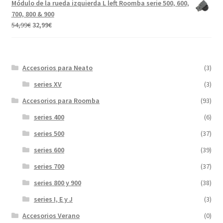
Módulo de la rueda izquierda L left Roomba serie 500, 600,
era:
es:
700, 800 & 900
31,99€.
17,89€.
El
El
54,99
€
32,99
€
precio
precio
original
actual
era:
es:
Accesorios para Neato
(3)
54,99€.
32,99€.
series XV
(3)
Accesorios para Roomba
(93)
series 400
(6)
series 500
(37)
series 600
(39)
series 700
(37)
series 800 y 900
(38)
series I, E y J
(3)
Accesorios Verano
(0)