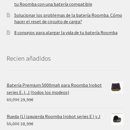
tu Roomba con una batería compatible
Solucionar los problemas de la batería Roomba. Cómo
hacer el reset de circuito de carga?
8 consejos para alargar la vida de tu batería Roomba
Recien añadidos
Batería Premium 5000mah para Roomba Irobot
series E, I, J (todos los modeos)
El
El
69,99
€
29,99
€
precio
precio
original
actual
Rueda (L) izquierda Roomba Irobot series E I y J
era:
es:
El
El
55,00
€
38,99
€
69,99€.
29,99€.