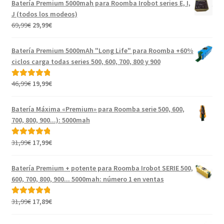
Batería Premium 5000mah para Roomba Irobot series E, I,
J (todos los modeos)
El
El
69,99
€
29,99
€
precio
precio
original
actual
Batería Premium 5000mAh "Long Life" para Roomba +60%
era:
es:
ciclos carga todas series 500, 600, 700, 800 y 900
69,99€.
29,99€.
El
El
46,99
€
19,99
€
Valorado con
precio
precio
5.00
de 5
original
actual
Batería Máxima «Premium» para Roomba serie 500, 600,
era:
es:
700, 800, 900...): 5000mah
46,99€.
19,99€.
El
El
31,99
€
17,99
€
Valorado con
precio
precio
5.00
de 5
original
actual
Batería Premium + potente para Roomba Irobot SERIE 500,
era:
es:
600, 700, 800, 900... 5000mah: número 1 en ventas
31,99€.
17,99€.
El
El
31,99
€
17,89
€
Valorado con
precio
precio
5.00
de 5
original
actual