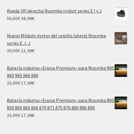
precio
precio
original
actual
Rueda (R) derecha Roomba Irobot series E I y J
era:
es:
El
El
55,00
€
38,99
€
55,00€.
38,99€.
precio
precio
original
actual
Nuevo Módulo motor del cepillo lateral Roomba
era:
es:
series E, I, J
55,00€.
38,99€.
El
El
39,99
€
21,99
€
precio
precio
original
actual
Batería máxima «Enova Premium» para Roomba 900
era:
es:
960 965 966 980
39,99€.
21,99€.
El
El
31,99
€
17,49
€
precio
precio
original
actual
Batería máxima «Enova Premium» para Roomba 800
era:
es:
850 860 865 866 870 871 875 876 880 886 890
31,99€.
17,49€.
El
El
31,99
€
17,49
€
precio
precio
original
actual