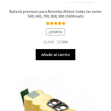
Batería premium para Roomba iRobot todas las series
500, 600, 700, 800, 900 (5000mah)
Valorado con
¡OFERTA!
5.00
de 5
El
El
31,99
€
17,99
€
precio
precio
original
actual
Añadir al carrito
era:
es:
31,99€.
17,99€.