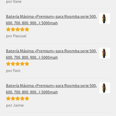
por Vane
Valorado con
5
de 5
Batería Máxima «Premium» para Roomba serie 500,
600, 700, 800, 900...): 5000mah
por Pascual
Valorado con
5
de 5
Batería Máxima «Premium» para Roomba serie 500,
600, 700, 800, 900...): 5000mah
por Fani
Valorado con
5
de 5
Batería Máxima «Premium» para Roomba serie 500,
600, 700, 800, 900...): 5000mah
por Jaime
Valorado con
5
de 5