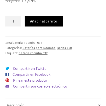
El
El
31,99
€
17,49
€
precio
precio
original
actual
Batería
Añadir al carrito
para
era:
es:
Roomba
31,99€.
17,49€.
632
Capacidad
SKU:
bateria_roomba_632
Categorías:
Baterías para Roomba
,
series 600
3500mAh
Etiqueta:
bateria roomba 632
Compatible
toda
la
Compartir en Twitter
serie
Compartir en Facebook
500,
Pinear este producto
600,
Compartir por correo electrónico
700
&
800
Descripción