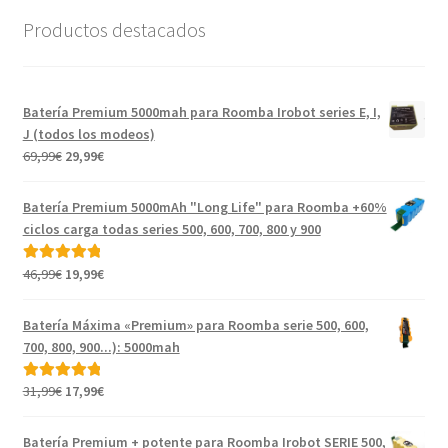
Productos destacados
Batería Premium 5000mah para Roomba Irobot series E, I,
J (todos los modeos)
El
El
69,99
€
29,99
€
precio
precio
original
actual
Batería Premium 5000mAh "Long Life" para Roomba +60%
era:
es:
ciclos carga todas series 500, 600, 700, 800 y 900
69,99€.
29,99€.
El
El
46,99
€
19,99
€
Valorado con
precio
precio
5.00
de 5
original
actual
Batería Máxima «Premium» para Roomba serie 500, 600,
era:
es:
700, 800, 900...): 5000mah
46,99€.
19,99€.
El
El
31,99
€
17,99
€
Valorado con
precio
precio
5.00
de 5
original
actual
Batería Premium + potente para Roomba Irobot SERIE 500,