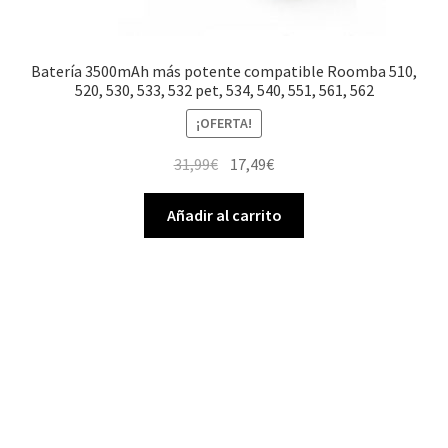
Batería 3500mAh más potente compatible Roomba 510,
520, 530, 533, 532 pet, 534, 540, 551, 561, 562
¡OFERTA!
El
El
31,99
€
17,49
€
precio
precio
original
actual
Añadir al carrito
era:
es:
31,99€.
17,49€.