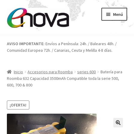
Ir
Ir
Menú
a
al
la
contenido
navegación
Inicio
AVISO IMPORTANTE:
Envíos a Península: 24h. / Baleares 48h. /
Comunidad Europea 72h. / Canarias, Ceuta y Melilla 4-8 días.
Blog
Carrito
Inicio
Accesorios para Roomba
series 600
Batería para
Roomba 632 Capacidad 3500mAh Compatible toda la serie 500,
Condiciones
600, 700 & 800
Contacto
¡OFERTA!
ENOVA
FAQ