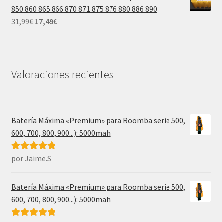
era:
es:
850 860 865 866 870 871 875 876 880 886 890
31,99€.
17,49€.
El
El
31,99
€
17,49
€
precio
precio
original
actual
era:
es:
31,99€.
17,49€.
Valoraciones recientes
Batería Máxima «Premium» para Roomba serie 500,
600, 700, 800, 900...): 5000mah
por Jaime.S
Valorado con
5
de 5
Batería Máxima «Premium» para Roomba serie 500,
600, 700, 800, 900...): 5000mah