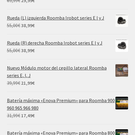
El
El
69,99
€
29,99
€
precio
precio
original
actual
Rueda (L) izquierda Roomba Irobot series E I y J
era:
es:
El
El
55,00
€
38,99
€
69,99€.
29,99€.
precio
precio
original
actual
Rueda (R) derecha Roomba Irobot series E I y J
era:
es:
El
El
55,00
€
38,99
€
55,00€.
38,99€.
precio
precio
original
actual
Nuevo Módulo motor del cepillo lateral Roomba
era:
es:
series E, I, J
55,00€.
38,99€.
El
El
39,99
€
21,99
€
precio
precio
original
actual
Batería máxima «Enova Premium» para Roomba 900
era:
es:
960 965 966 980
39,99€.
21,99€.
El
El
31,99
€
17,49
€
precio
precio
original
actual
Batería máxima «Enova Premium» para Roomba 800