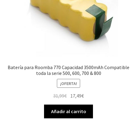
Batería para Roomba 770 Capacidad 3500mAh Compatible
toda la serie 500, 600, 700 & 800
¡OFERTA!
El
El
31,99
€
17,49
€
precio
precio
original
actual
Añadir al carrito
era:
es:
31,99€.
17,49€.