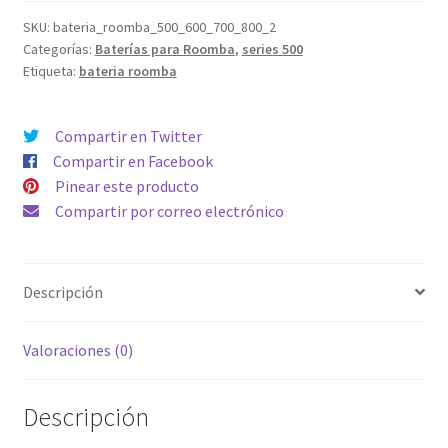
Roomba
510,
SKU:
bateria_roomba_500_600_700_800_2
Categorías:
Baterías para Roomba
,
series 500
520,
Etiqueta:
bateria roomba
530,
533,
532
Compartir en Twitter
pet,
Compartir en Facebook
534,
Pinear este producto
540,
Compartir por correo electrónico
551,
561,
562
Descripción
cantidad
Valoraciones (0)
Descripción