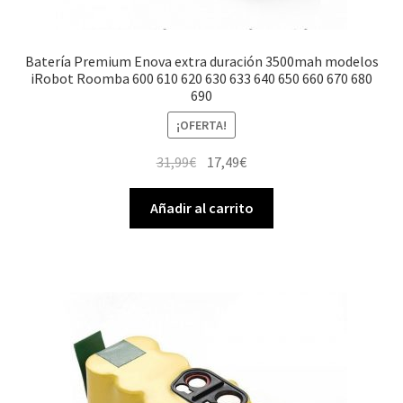
Batería Premium Enova extra duración 3500mah modelos
iRobot Roomba 600 610 620 630 633 640 650 660 670 680
690
¡OFERTA!
El
El
31,99
€
17,49
€
precio
precio
original
actual
Añadir al carrito
era:
es:
31,99€.
17,49€.