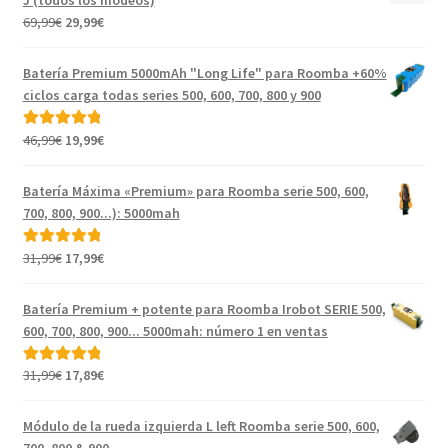
J (todos los modeos)
El
El
69,99
€
29,99
€
precio
precio
original
actual
Batería Premium 5000mAh "Long Life" para Roomba +60%
era:
es:
ciclos carga todas series 500, 600, 700, 800 y 900
69,99€.
29,99€.
El
El
46,99
€
19,99
€
Valorado con
precio
precio
5.00
de 5
original
actual
Batería Máxima «Premium» para Roomba serie 500, 600,
era:
es:
700, 800, 900...): 5000mah
46,99€.
19,99€.
El
El
31,99
€
17,99
€
Valorado con
precio
precio
5.00
de 5
original
actual
Batería Premium + potente para Roomba Irobot SERIE 500,
era:
es:
600, 700, 800, 900... 5000mah: número 1 en ventas
31,99€.
17,99€.
El
El
31,99
€
17,89
€
Valorado con
precio
precio
5.00
de 5
original
actual
Módulo de la rueda izquierda L left Roomba serie 500, 600,
era:
es: