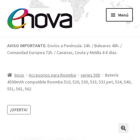
Ir
Ir
Menú
a
al
la
contenido
navegación
Inicio
AVISO IMPORTANTE:
Envíos a Península: 24h. / Baleares 48h. /
Comunidad Europea 72h. / Canarias, Ceuta y Melilla 4-8 días.
Blog
Carrito
Inicio
Accesorios para Roomba
series 500
Batería
4500mAh compatible Roomba 510, 520, 530, 533, 532 pet, 534, 540,
Condiciones
551, 561, 562
Contacto
¡OFERTA!
ENOVA
FAQ