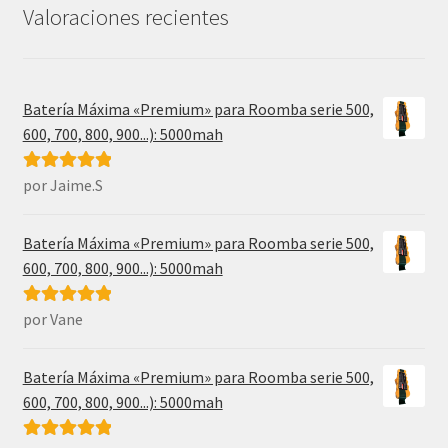
31,99€.
17,49€.
Valoraciones recientes
Batería Máxima «Premium» para Roomba serie 500,
600, 700, 800, 900...): 5000mah
por Jaime.S
Valorado con
5
de 5
Batería Máxima «Premium» para Roomba serie 500,
600, 700, 800, 900...): 5000mah
por Vane
Valorado con
5
de 5
Batería Máxima «Premium» para Roomba serie 500,
600, 700, 800, 900...): 5000mah