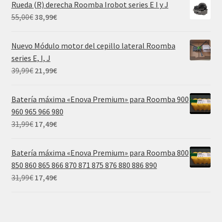
Rueda (R) derecha Roomba Irobot series E I y J
era:
es:
El
El
55,00
€
38,99
€
55,00€.
38,99€.
precio
precio
original
actual
Nuevo Módulo motor del cepillo lateral Roomba
era:
es:
series E, I, J
55,00€.
38,99€.
El
El
39,99
€
21,99
€
precio
precio
original
actual
Batería máxima «Enova Premium» para Roomba 900
era:
es:
960 965 966 980
39,99€.
21,99€.
El
El
31,99
€
17,49
€
precio
precio
original
actual
Batería máxima «Enova Premium» para Roomba 800
era:
es:
850 860 865 866 870 871 875 876 880 886 890
31,99€.
17,49€.
El
El
31,99
€
17,49
€
precio
precio
original
actual
era:
es: