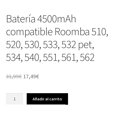
Batería 4500mAh
compatible Roomba 510,
520, 530, 533, 532 pet,
534, 540, 551, 561, 562
El
El
31,99
€
17,49
€
precio
precio
original
actual
Batería
Añadir al carrito
4500mAh
era:
es:
compatible
31,99€.
17,49€.