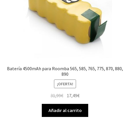
Batería 4500mAh para Roomba 565, 585, 765, 775, 870, 880,
890
¡OFERTA!
El
El
31,99
€
17,49
€
precio
precio
original
actual
Añadir al carrito
era:
es:
31,99€.
17,49€.