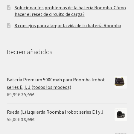
Solucionar los problemas de la batería Roomba. Cómo
hacer el reset de circuito de carga?
8 consejos para alargar la vida de tu batería Roomba
Recien añadidos
Batería Premium 5000mah para Roomba Irobot
series E, I, J (todos los modeos)
El
El
69,99
€
29,99
€
precio
precio
original
actual
Rueda (L) izquierda Roomba Irobot series E I y J
era:
es:
El
El
55,00
€
38,99
€
69,99€.
29,99€.
precio
precio
original
actual