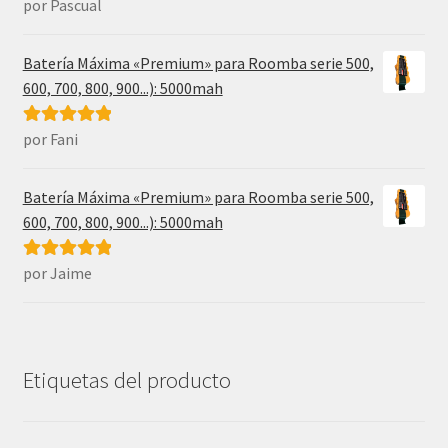
por Pascual
Valorado con
5
de 5
Batería Máxima «Premium» para Roomba serie 500,
600, 700, 800, 900...): 5000mah
por Fani
Valorado con
5
de 5
Batería Máxima «Premium» para Roomba serie 500,
600, 700, 800, 900...): 5000mah
por Jaime
Valorado con
5
de 5
Etiquetas del producto