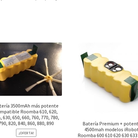
tería 3500mAh más potente
mpatible Roomba 610, 620,
, 630, 650, 660, 760, 770, 780,
790, 820, 840, 860, 880, 890
Batería Premium + poten
4500mah modelos iRobo
¡OFERTA!
Roomba 600 610 620 630 633