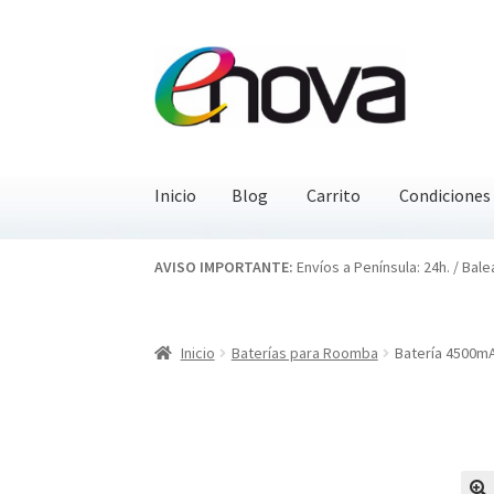
Ir
Ir
a
al
la
contenido
navegación
Inicio
Blog
Carrito
Condiciones
Inicio
Blog
Carrito
Condiciones
Contacto
EN
AVISO IMPORTANTE:
Envíos a Península: 24h. / Bale
Inicio
Baterías para Roomba
Batería 4500mA