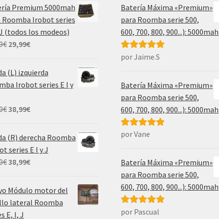
ería Premium 5000mah
Batería Máxima «Premium»
 Roomba Irobot series
para Roomba serie 500,
, J (todos los modeos)
600, 700, 800, 900...): 5000mah
El
El
9
€
29,99
€
precio
precio
por Jaime.S
Valorado con
original
actual
5
de 5
a (L) izquierda
era:
es:
ba Irobot series E I y
Batería Máxima «Premium»
69,99€.
29,99€.
para Roomba serie 500,
El
El
0
€
38,99
€
600, 700, 800, 900...): 5000mah
precio
precio
original
actual
por Vane
Valorado con
da (R) derecha Roomba
era:
es:
5
de 5
ot series E I y J
55,00€.
38,99€.
El
El
0
€
38,99
€
Batería Máxima «Premium»
precio
precio
para Roomba serie 500,
original
actual
600, 700, 800, 900...): 5000mah
vo Módulo motor del
era:
es:
llo lateral Roomba
55,00€.
38,99€.
por Pascual
Valorado con
s E, I, J