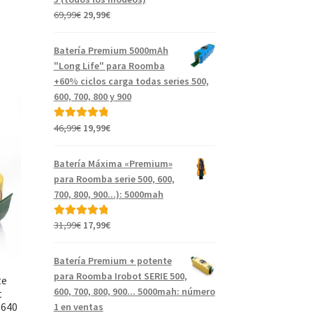
El
El
69,99
€
29,99
€
precio
precio
original
actual
Batería Premium 5000mAh
era:
es:
"Long Life" para Roomba
69,99€.
29,99€.
+60% ciclos carga todas series 500,
600, 700, 800 y 900
El
El
46,99
€
19,99
€
Valorado con
precio
precio
5.00
de 5
original
actual
Batería Máxima «Premium»
era:
es:
para Roomba serie 500, 600,
46,99€.
19,99€.
700, 800, 900...): 5000mah
El
El
31,99
€
17,99
€
Valorado con
precio
precio
5.00
de 5
original
actual
Batería Premium + potente
era:
es:
para Roomba Irobot SERIE 500,
te
31,99€.
17,99€.
600, 700, 800, 900... 5000mah: número
t
 640
1 en ventas