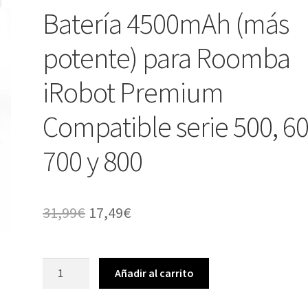
Batería 4500mAh (más
potente) para Roomba
iRobot Premium
Compatible serie 500, 60
700 y 800
El
El
31,99
€
17,49
€
precio
precio
original
actual
Batería
Añadir al carrito
4500mAh
era:
es:
(más