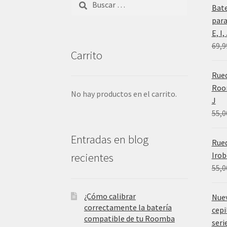
Bat
para
E, I
69,9
Carrito
Rued
Room
No hay productos en el carrito.
J
55,0
Entradas en blog
Rue
Irob
recientes
55,0
¿Cómo calibrar
Nue
correctamente la batería
cepi
compatible de tu Roomba
serie