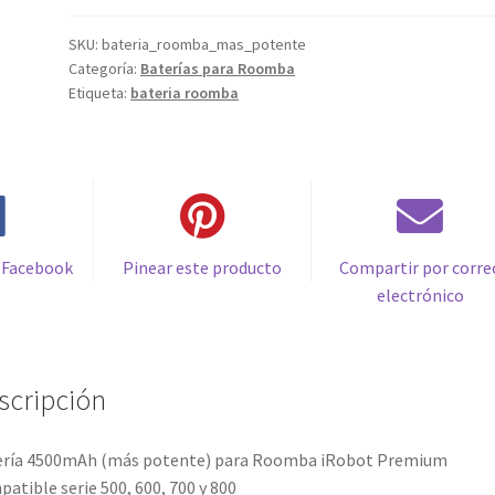
31,99€.
17,49€.
potente)
para
SKU:
bateria_roomba_mas_potente
Categoría:
Baterías para Roomba
Roomba
Etiqueta:
bateria roomba
iRobot
Premium
Compatible
serie
500,
600,
700
 Facebook
Pinear este producto
Compartir por corre
y
electrónico
800
cantidad
scripción
ería 4500mAh (más potente) para Roomba iRobot Premium
atible serie 500, 600, 700 y 800