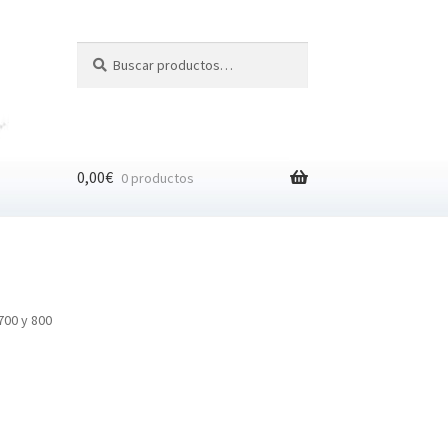
Buscar
Buscar
por:
0,00
€
0 productos
700 y 800