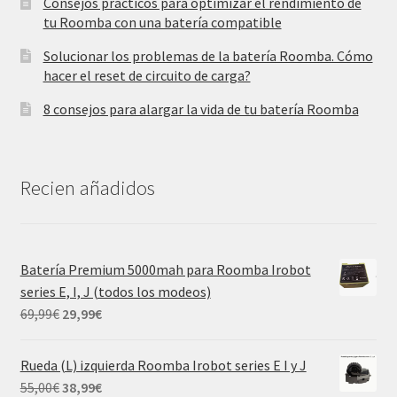
Consejos prácticos para optimizar el rendimiento de
tu Roomba con una batería compatible
Solucionar los problemas de la batería Roomba. Cómo
hacer el reset de circuito de carga?
8 consejos para alargar la vida de tu batería Roomba
Recien añadidos
Batería Premium 5000mah para Roomba Irobot
series E, I, J (todos los modeos)
El
El
69,99
€
29,99
€
precio
precio
original
actual
Rueda (L) izquierda Roomba Irobot series E I y J
era:
es:
El
El
55,00
€
38,99
€