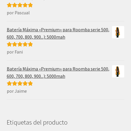
por Pascual
Valorado con
5
de 5
Batería Máxima «Premium» para Roomba serie 500,
600, 700, 800, 900...): 5000mah
por Fani
Valorado con
5
de 5
Batería Máxima «Premium» para Roomba serie 500,
600, 700, 800, 900...): 5000mah
por Jaime
Valorado con
5
de 5
Etiquetas del producto