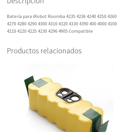
Descripción
4210
4220
Batería para iRobot Roomba 4235 4236 4240 4250 4260
4225
4270 4280 4290 4300 4310 4320 4330 4390 400 4000 4100
4230
4210 4220 4225 4230 4296 4905 Compatible
4296
4905
Compatible
Productos relacionados
cantidad