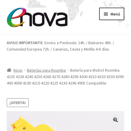
Ir
Ir
Menú
a
al
la
contenido
navegación
Inicio
AVISO IMPORTANTE:
Envíos a Península: 24h. / Baleares 48h. /
Comunidad Europea 72h. / Canarias, Ceuta y Melilla 4-8 días.
Blog
Carrito
Inicio
Baterías para Roomba
Batería para iRobot Roomba
4235 4236 4240 4250 4260 4270 4280 4290 4300 4310 4320 4330 4390
Condiciones
400 4000 4100 4210 4220 4225 4230 4296 4905 Compatible
Contacto
¡OFERTA!
ENOVA
FAQ