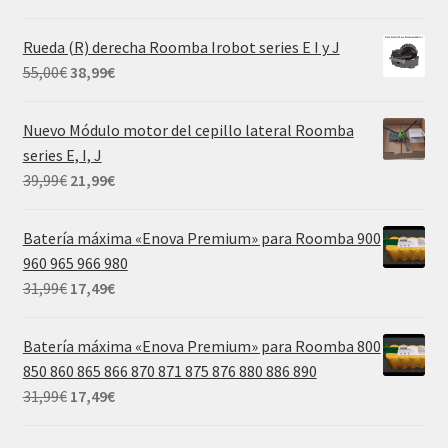
69,99€.
29,99€.
precio
precio
original
actual
Rueda (R) derecha Roomba Irobot series E I y J
era:
es:
El
El
55,00
€
38,99
€
55,00€.
38,99€.
precio
precio
original
actual
Nuevo Módulo motor del cepillo lateral Roomba
era:
es:
series E, I, J
55,00€.
38,99€.
El
El
39,99
€
21,99
€
precio
precio
original
actual
Batería máxima «Enova Premium» para Roomba 900
era:
es:
960 965 966 980
39,99€.
21,99€.
El
El
31,99
€
17,49
€
precio
precio
original
actual
Batería máxima «Enova Premium» para Roomba 800
era:
es:
850 860 865 866 870 871 875 876 880 886 890
31,99€.
17,49€.
El
El
31,99
€
17,49
€
precio
precio
original
actual