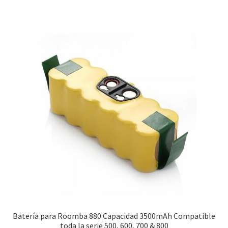
31,99€.
17,49€.
Batería para Roomba 880 Capacidad 3500mAh Compatible
toda la serie 500, 600, 700 & 800