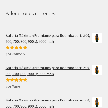
era:
es:
31,99€.
17,49€.
Valoraciones recientes
Batería Máxima «Premium» para Roomba serie 500,
600, 700, 800, 900...): 5000mah
por Jaime.S
Valorado con
5
de 5
Batería Máxima «Premium» para Roomba serie 500,
600, 700, 800, 900...): 5000mah
por Vane
Valorado con
5
de 5
Batería Máxima «Premium» para Roomba serie 500,
600, 700, 800, 900...): 5000mah