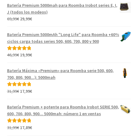
Batería Premium 5000mah para Roomba Irobot series E, I,
J (todos los modeos)
El
El
69,99
€
29,99
€
precio
precio
original
actual
Batería Premium 5000mAh "Long Life" para Roomba +60%
era:
es:
ciclos carga todas series 500, 600, 700, 800 y 900
69,99€.
29,99€.
El
El
46,99
€
19,99
€
Valorado con
precio
precio
5.00
de 5
original
actual
Batería Máxima «Premium» para Roomba serie 500, 600,
era:
es:
700, 800, 900...): 5000mah
46,99€.
19,99€.
El
El
31,99
€
17,99
€
Valorado con
precio
precio
5.00
de 5
original
actual
Batería Premium + potente para Roomba Irobot SERIE 500,
era:
es:
600, 700, 800, 900... 5000mah: número 1 en ventas
31,99€.
17,99€.
El
El
31,99
€
17,89
€
Valorado con
precio
precio
5.00
de 5