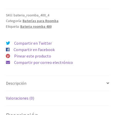
iRobot
46,99€.
41,99€.
Roomba
4235
SKU:
bateria_roomba_400_4
Categoría:
Baterías para Roomba
4236
Etiqueta:
Bateria roomba 400
4240
4250
4260
Compartir en Twitter
4270
Compartir en Facebook
4280
Pinear este producto
4290
Compartir por correo electrónico
4300
4310
4320
Descripción
4330
4390
Valoraciones (0)
400
4000
4100