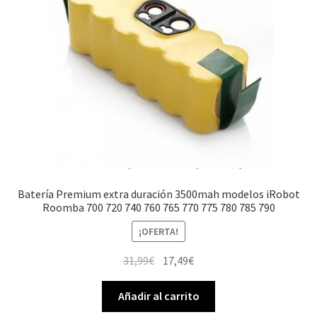
Batería Premium extra duración 3500mah modelos iRobot
Roomba 700 720 740 760 765 770 775 780 785 790
¡OFERTA!
El
El
31,99
€
17,49
€
precio
precio
original
actual
Añadir al carrito
era:
es: