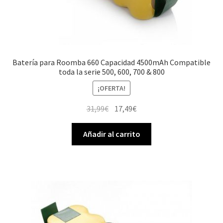
Batería para Roomba 660 Capacidad 4500mAh Compatible
toda la serie 500, 600, 700 & 800
¡OFERTA!
El
El
31,99
€
17,49
€
precio
precio
original
actual
Añadir al carrito
era:
es:
31,99€.
17,49€.