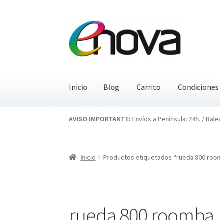
Ir
Ir
a
al
la
contenido
navegación
Inicio
Blog
Carrito
Condiciones
Inicio
Blog
Carrito
Condiciones
Contacto
EN
AVISO IMPORTANTE:
Envíos a Península: 24h. / Bale
Inicio
Productos etiquetados “rueda 800 roo
rueda 800 roomba