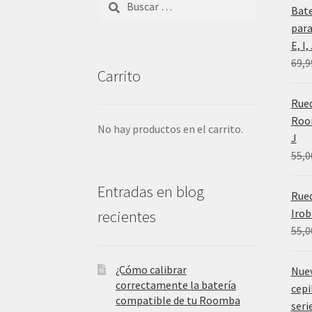
Bat
para
E, I
69,9
Carrito
Rued
Room
No hay productos en el carrito.
J
55,0
Entradas en blog
Rue
Irob
recientes
55,0
¿Cómo calibrar
Nue
correctamente la batería
cepi
compatible de tu Roomba
serie