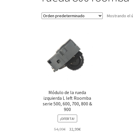
Mostrando el ú
Módulo de la rueda
izquierda L left Roomba
serie 500, 600, 700, 800 &
900
¡OFERTA!
El
El
54,99
€
32,99
€