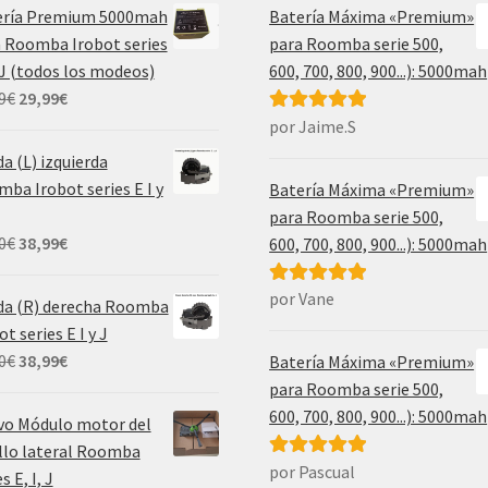
ería Premium 5000mah
Batería Máxima «Premium»
 Roomba Irobot series
para Roomba serie 500,
, J (todos los modeos)
600, 700, 800, 900...): 5000mah
El
El
9
€
29,99
€
precio
precio
por Jaime.S
Valorado con
original
actual
5
de 5
a (L) izquierda
era:
es:
ba Irobot series E I y
Batería Máxima «Premium»
69,99€.
29,99€.
para Roomba serie 500,
El
El
0
€
38,99
€
600, 700, 800, 900...): 5000mah
precio
precio
original
actual
por Vane
Valorado con
da (R) derecha Roomba
era:
es:
5
de 5
ot series E I y J
55,00€.
38,99€.
El
El
0
€
38,99
€
Batería Máxima «Premium»
precio
precio
para Roomba serie 500,
original
actual
600, 700, 800, 900...): 5000mah
vo Módulo motor del
era:
es:
llo lateral Roomba
55,00€.
38,99€.
por Pascual
Valorado con
s E, I, J