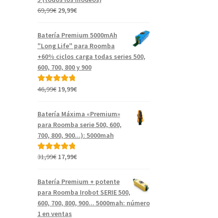
El
El
69,99
€
29,99
€
precio
precio
original
actual
Batería Premium 5000mAh
era:
es:
"Long Life" para Roomba
69,99€.
29,99€.
+60% ciclos carga todas series 500,
600, 700, 800 y 900
El
El
46,99
€
19,99
€
Valorado con
precio
precio
5.00
de 5
original
actual
Batería Máxima «Premium»
era:
es:
para Roomba serie 500, 600,
46,99€.
19,99€.
700, 800, 900...): 5000mah
El
El
31,99
€
17,99
€
Valorado con
precio
precio
5.00
de 5
original
actual
Batería Premium + potente
era:
es:
para Roomba Irobot SERIE 500,
31,99€.
17,99€.
600, 700, 800, 900... 5000mah: número
1 en ventas