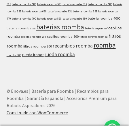
565
bateria roomba 580
bateria roomba 581
bateria roomba 582
bateria roomba 585
bateria
roomba 625
bateria roomba 630
bateria roomba 631
bateria roomba 651
bateria roomba
bateria roomba 4000
770
bateria roomba 790
bateria roomba 870
bateria roomba 880
baterias roomba
cepillos
bateria roomba se
bateria superchef
filtros
roomba
cepillos roomba 800
cepillos roomba 700
filtros aerovac roomba
roomba
recambios roomba
roomba
filtros roomba 800
rueda roomba
rueda irobot
roomba 800
© Enova.es | Batería para Roomba | Recambios para
Roomba | Garantía Española | Accesorios Premium para
Robots Aspiradores 2026
Construido con WooCommerce
.
¿Necesitas ayuda? Chatea con nosotros