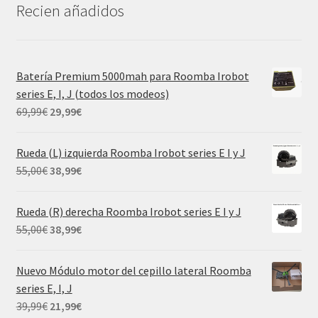
Recien añadidos
Batería Premium 5000mah para Roomba Irobot
series E, I, J (todos los modeos)
El
El
69,99
€
29,99
€
precio
precio
original
actual
Rueda (L) izquierda Roomba Irobot series E I y J
era:
es:
El
El
55,00
€
38,99
€
69,99€.
29,99€.
precio
precio
original
actual
Rueda (R) derecha Roomba Irobot series E I y J
era:
es:
El
El
55,00
€
38,99
€
55,00€.
38,99€.
precio
precio
original
actual
Nuevo Módulo motor del cepillo lateral Roomba
era:
es:
series E, I, J
55,00€.
38,99€.
El
El
39,99
€
21,99
€