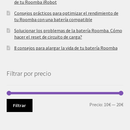
de tu Roomba iRobot
Consejos prácticos para optimizar el rendimiento de
tu Roomba con una batería compatible
Solucionar los problemas de la batería Roomba. Cómo
hacer el reset de circuito de carga?
8 consejos para alargar la vida de tu batería Roomba
Filtrar por precio
Pre
Pre
Precio:
10€
—
20€
Filtrar
mí
má