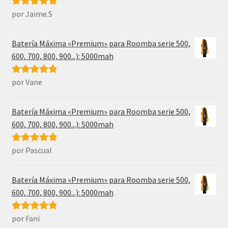
por Jaime.S
Valorado con
5
de 5
Batería Máxima «Premium» para Roomba serie 500,
600, 700, 800, 900...): 5000mah
por Vane
Valorado con
5
de 5
Batería Máxima «Premium» para Roomba serie 500,
600, 700, 800, 900...): 5000mah
por Pascual
Valorado con
5
de 5
Batería Máxima «Premium» para Roomba serie 500,
600, 700, 800, 900...): 5000mah
por Fani
Valorado con