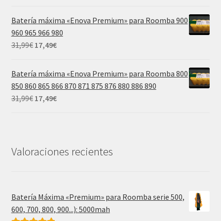
precio
precio
original
actual
Batería máxima «Enova Premium» para Roomba 900
era:
es:
960 965 966 980
39,99€.
21,99€.
El
El
31,99
€
17,49
€
precio
precio
original
actual
Batería máxima «Enova Premium» para Roomba 800
era:
es:
850 860 865 866 870 871 875 876 880 886 890
31,99€.
17,49€.
El
El
31,99
€
17,49
€
precio
precio
original
actual
era:
es:
31,99€.
17,49€.
Valoraciones recientes
Batería Máxima «Premium» para Roomba serie 500,
600, 700, 800, 900...): 5000mah