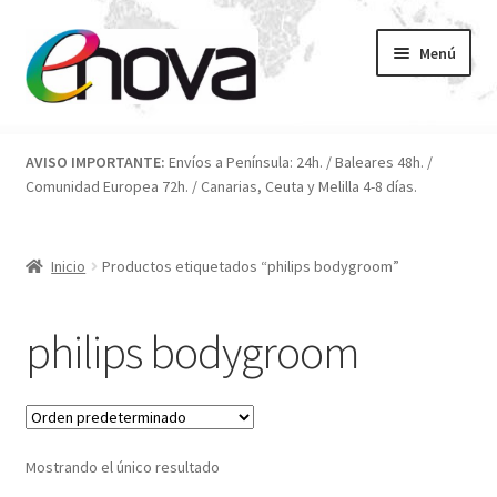
Ir
Ir
Menú
a
al
la
contenido
navegación
Inicio
AVISO IMPORTANTE:
Envíos a Península: 24h. / Baleares 48h. /
Comunidad Europea 72h. / Canarias, Ceuta y Melilla 4-8 días.
Blog
Carrito
Inicio
Productos etiquetados “philips bodygroom”
Condiciones
philips bodygroom
Contacto
ENOVA
Mostrando el único resultado
FAQ