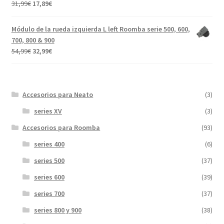
El
El
31,99
€
17,89
€
Valorado con
precio
precio
5.00
de 5
original
actual
Módulo de la rueda izquierda L left Roomba serie 500, 600,
era:
es:
700, 800 & 900
31,99€.
17,89€.
El
El
54,99
€
32,99
€
precio
precio
original
actual
era:
es:
Accesorios para Neato
(3)
54,99€.
32,99€.
series XV
(3)
Accesorios para Roomba
(93)
series 400
(6)
series 500
(37)
series 600
(39)
series 700
(37)
series 800 y 900
(38)