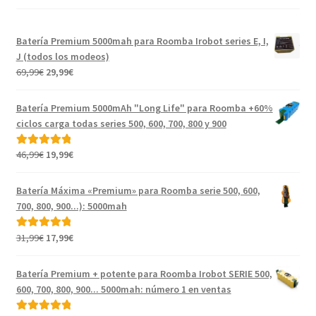
Batería Premium 5000mah para Roomba Irobot series E, I,
J (todos los modeos)
El
El
69,99
€
29,99
€
precio
precio
original
actual
Batería Premium 5000mAh "Long Life" para Roomba +60%
era:
es:
ciclos carga todas series 500, 600, 700, 800 y 900
69,99€.
29,99€.
El
El
46,99
€
19,99
€
Valorado con
precio
precio
5.00
de 5
original
actual
Batería Máxima «Premium» para Roomba serie 500, 600,
era:
es:
700, 800, 900...): 5000mah
46,99€.
19,99€.
El
El
31,99
€
17,99
€
Valorado con
precio
precio
5.00
de 5
original
actual
Batería Premium + potente para Roomba Irobot SERIE 500,
era:
es:
600, 700, 800, 900... 5000mah: número 1 en ventas
31,99€.
17,99€.