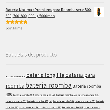
5
de 5
Batería Máxima «Premium» para Roomba serie 500,
600, 700, 800, 900...): 5000mah
por Jaime
Valorado con
5
de 5
Etiquetas del producto
bateria para
bateria long life
accesorios roomba
bateria roomba
roomba
Bateria roomba
400
bateria roomba 500
bateria roomba 520
bateria roomba 530
bateria roomba 531
bateria roomba 532
bateria roomba 532 pet
bateria roomba 550
bateria roomba 551
bateria
roomba 560
bateria roomba 561
bateria roomba 562
bateria roomba 563
bateria roomba