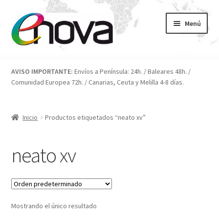
Ir
Ir
Menú
a
al
la
contenido
navegación
Inicio
AVISO IMPORTANTE:
Envíos a Península: 24h. / Baleares 48h. /
Comunidad Europea 72h. / Canarias, Ceuta y Melilla 4-8 días.
Blog
Carrito
Inicio
Productos etiquetados “neato xv”
Condiciones
neato xv
Contacto
ENOVA
Mostrando el único resultado
FAQ