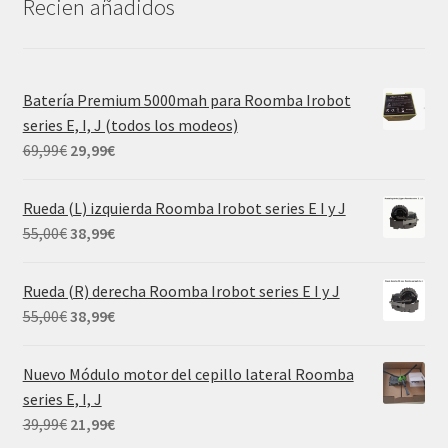
Recien añadidos
Batería Premium 5000mah para Roomba Irobot
series E, I, J (todos los modeos)
El
El
69,99
€
29,99
€
precio
precio
original
actual
Rueda (L) izquierda Roomba Irobot series E I y J
era:
es:
El
El
55,00
€
38,99
€
69,99€.
29,99€.
precio
precio
original
actual
Rueda (R) derecha Roomba Irobot series E I y J
era:
es:
El
El
55,00
€
38,99
€
55,00€.
38,99€.
precio
precio
original
actual
Nuevo Módulo motor del cepillo lateral Roomba
era:
es:
series E, I, J
55,00€.
38,99€.
El
El
39,99
€
21,99
€
precio
precio