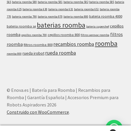
565
bateria roomba 580
bateria roomba 581
bateria roomba 582
bateria roomba 585
bateria
roomba 625
bateria roomba 630
bateria roomba 631
bateria roomba 651
bateria roomba
bateria roomba 4000
770
bateria roomba 790
bateria roomba 870
bateria roomba 880
baterias roomba
cepillos
bateria roomba se
bateria superchef
filtros
roomba
cepillos roomba 800
cepillos roomba 700
filtros aerovac roomba
roomba
recambios roomba
roomba
filtros roomba 800
rueda roomba
rueda irobot
roomba 800
© Enova.es | Batería para Roomba | Recambios para
Roomba | Garantía Española | Accesorios Premium para
Robots Aspiradores 2026
Construido con WooCommerce
.
¿Necesitas ayuda? Chatea con nosotros