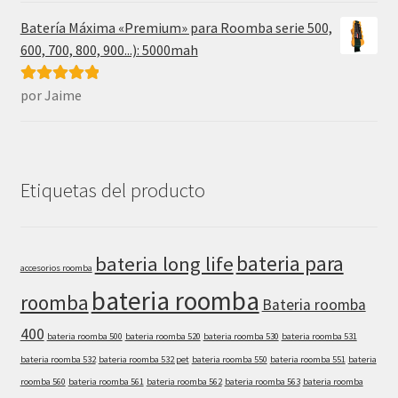
Batería Máxima «Premium» para Roomba serie 500,
600, 700, 800, 900...): 5000mah
por Jaime
Valorado con
5
de 5
Etiquetas del producto
bateria para
bateria long life
accesorios roomba
bateria roomba
roomba
Bateria roomba
400
bateria roomba 500
bateria roomba 520
bateria roomba 530
bateria roomba 531
bateria roomba 532
bateria roomba 532 pet
bateria roomba 550
bateria roomba 551
bateria
roomba 560
bateria roomba 561
bateria roomba 562
bateria roomba 563
bateria roomba