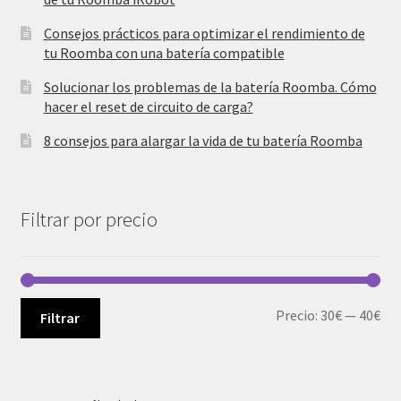
Consejos prácticos para optimizar el rendimiento de
tu Roomba con una batería compatible
Solucionar los problemas de la batería Roomba. Cómo
hacer el reset de circuito de carga?
8 consejos para alargar la vida de tu batería Roomba
Filtrar por precio
Pre
Pre
Precio:
30€
—
40€
Filtrar
mí
má