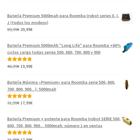
Batería Premium 5000mah para Roomba Irobot series E, I,
J (todos los modeos)
El
El
69,99
€
29,99
€
precio
precio
original
actual
Batería Premium 5000mAh "Long Life" para Roomba +60%
era:
es:
ciclos carga todas series 500, 600, 700, 800 y 900
69,99€.
29,99€.
El
El
46,99
€
19,99
€
Valorado con
precio
precio
5.00
de 5
original
actual
Batería Máxima «Premium» para Roomba serie 500, 600,
era:
es:
700, 800, 900...): 5000mah
46,99€.
19,99€.
El
El
31,99
€
17,99
€
Valorado con
precio
precio
5.00
de 5
original
actual
Batería Premium + potente para Roomba Irobot SERIE 500,
era:
es:
600, 700, 800, 900... 5000mah: número 1 en ventas
31,99€.
17,99€.
El
El
31,99
€
17,89
€
Valorado con