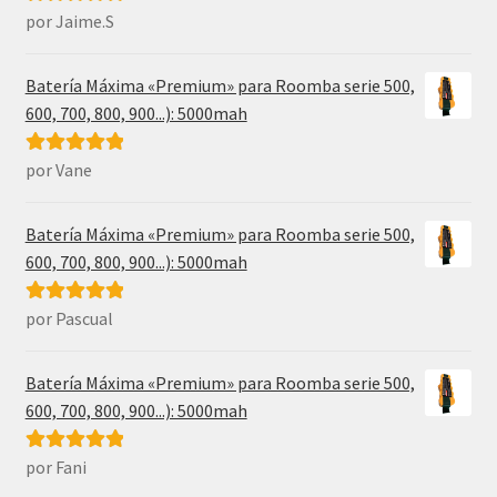
por Jaime.S
Valorado con
5
de 5
Batería Máxima «Premium» para Roomba serie 500,
600, 700, 800, 900...): 5000mah
por Vane
Valorado con
5
de 5
Batería Máxima «Premium» para Roomba serie 500,
600, 700, 800, 900...): 5000mah
por Pascual
Valorado con
5
de 5
Batería Máxima «Premium» para Roomba serie 500,
600, 700, 800, 900...): 5000mah
por Fani
Valorado con
5
de 5