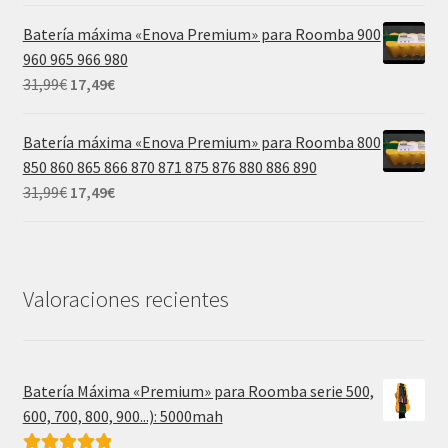
original
actual
Batería máxima «Enova Premium» para Roomba 900
era:
es:
960 965 966 980
39,99€.
21,99€.
El
El
31,99
€
17,49
€
precio
precio
original
actual
Batería máxima «Enova Premium» para Roomba 800
era:
es:
850 860 865 866 870 871 875 876 880 886 890
31,99€.
17,49€.
El
El
31,99
€
17,49
€
precio
precio
original
actual
era:
es:
31,99€.
17,49€.
Valoraciones recientes
Batería Máxima «Premium» para Roomba serie 500,
600, 700, 800, 900...): 5000mah