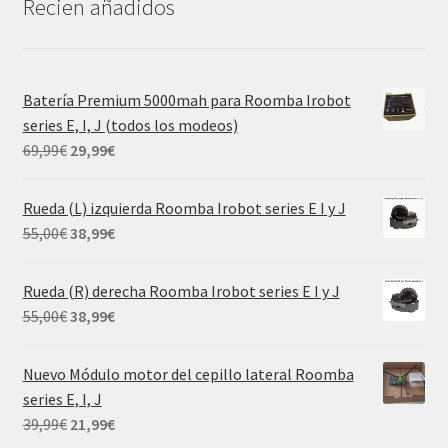
Recien añadidos
Batería Premium 5000mah para Roomba Irobot
series E, I, J (todos los modeos)
El
El
69,99
€
29,99
€
precio
precio
original
actual
Rueda (L) izquierda Roomba Irobot series E I y J
era:
es:
El
El
55,00
€
38,99
€
69,99€.
29,99€.
precio
precio
original
actual
Rueda (R) derecha Roomba Irobot series E I y J
era:
es:
El
El
55,00
€
38,99
€
55,00€.
38,99€.
precio
precio
original
actual
Nuevo Módulo motor del cepillo lateral Roomba
era:
es:
series E, I, J
55,00€.
38,99€.
El
El
39,99
€
21,99
€
precio
precio