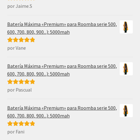
por Jaime.S
Valorado con
5
de 5
Batería Máxima «Premium» para Roomba serie 500,
600, 700, 800, 900...): 5000mah
por Vane
Valorado con
5
de 5
Batería Máxima «Premium» para Roomba serie 500,
600, 700, 800, 900...): 5000mah
por Pascual
Valorado con
5
de 5
Batería Máxima «Premium» para Roomba serie 500,
600, 700, 800, 900...): 5000mah
por Fani
Valorado con
5
de 5