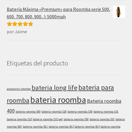
Batería Máxima «Premium» para Roomba serie 500,
600, 700, 800, 900...): 5000mah
por Jaime
Valorado con
5
de 5
Etiquetas del producto
bateria para
bateria long life
accesorios roomba
bateria roomba
roomba
Bateria roomba
400
bateria roomba 500
bateria roomba 520
bateria roomba 530
bateria roomba 531
bateria roomba 532
bateria roomba 532 pet
bateria roomba 550
bateria roomba 551
bateria
roomba 560
bateria roomba 561
bateria roomba 562
bateria roomba 563
bateria roomba