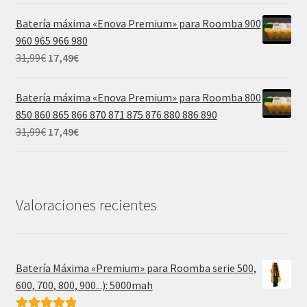
original
actual
Batería máxima «Enova Premium» para Roomba 900
era:
es:
960 965 966 980
39,99€.
21,99€.
El
El
31,99
€
17,49
€
precio
precio
original
actual
Batería máxima «Enova Premium» para Roomba 800
era:
es:
850 860 865 866 870 871 875 876 880 886 890
31,99€.
17,49€.
El
El
31,99
€
17,49
€
precio
precio
original
actual
era:
es:
31,99€.
17,49€.
Valoraciones recientes
Batería Máxima «Premium» para Roomba serie 500,
600, 700, 800, 900...): 5000mah