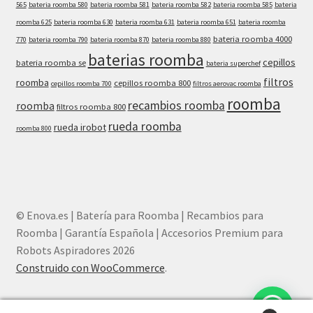
565
bateria roomba 580
bateria roomba 581
bateria roomba 582
bateria roomba 585
bateria
roomba 625
bateria roomba 630
bateria roomba 631
bateria roomba 651
bateria roomba
bateria roomba 4000
770
bateria roomba 790
bateria roomba 870
bateria roomba 880
baterias roomba
cepillos
bateria roomba se
bateria superchef
filtros
roomba
cepillos roomba 800
cepillos roomba 700
filtros aerovac roomba
roomba
recambios roomba
roomba
filtros roomba 800
rueda roomba
rueda irobot
roomba 800
© Enova.es | Batería para Roomba | Recambios para
Roomba | Garantía Española | Accesorios Premium para
Robots Aspiradores 2026
Construido con WooCommerce
.
¿Necesitas ayuda? Chatea con nosotros