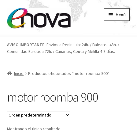
Ir
Ir
Menú
a
al
la
contenido
navegación
Inicio
AVISO IMPORTANTE:
Envíos a Península: 24h. / Baleares 48h. /
Comunidad Europea 72h. / Canarias, Ceuta y Melilla 4-8 días.
Blog
Carrito
Inicio
Productos etiquetados “motor roomba 900”
Condiciones
motor roomba 900
Contacto
ENOVA
Mostrando el único resultado
FAQ