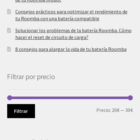
Consejos prácticos para optimizar el rendimiento de
tu Roomba con una batería compatible
Solucionar los problemas de la batería Roomba. Cómo
hacer el reset de circuito de carga?
8 consejos para alargar la vida de tu batería Roomba
Filtrar por precio
Pre
Pre
Precio:
20€
—
30€
Filtrar
mí
má