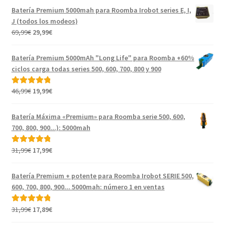
Batería Premium 5000mah para Roomba Irobot series E, I,
J (todos los modeos)
El
El
69,99
€
29,99
€
precio
precio
original
actual
Batería Premium 5000mAh "Long Life" para Roomba +60%
era:
es:
ciclos carga todas series 500, 600, 700, 800 y 900
69,99€.
29,99€.
El
El
46,99
€
19,99
€
Valorado con
precio
precio
5.00
de 5
original
actual
Batería Máxima «Premium» para Roomba serie 500, 600,
era:
es:
700, 800, 900...): 5000mah
46,99€.
19,99€.
El
El
31,99
€
17,99
€
Valorado con
precio
precio
5.00
de 5
original
actual
Batería Premium + potente para Roomba Irobot SERIE 500,
era:
es:
600, 700, 800, 900... 5000mah: número 1 en ventas
31,99€.
17,99€.
El
El
31,99
€
17,89
€
Valorado con
precio
precio
5.00
de 5