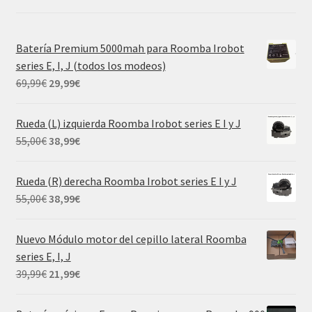
Batería Premium 5000mah para Roomba Irobot
series E, I, J (todos los modeos)
El
El
69,99
€
29,99
€
precio
precio
original
actual
Rueda (L) izquierda Roomba Irobot series E I y J
era:
es:
El
El
55,00
€
38,99
€
69,99€.
29,99€.
precio
precio
original
actual
Rueda (R) derecha Roomba Irobot series E I y J
era:
es:
El
El
55,00
€
38,99
€
55,00€.
38,99€.
precio
precio
original
actual
Nuevo Módulo motor del cepillo lateral Roomba
era:
es:
series E, I, J
55,00€.
38,99€.
El
El
39,99
€
21,99
€
precio
precio
original
actual