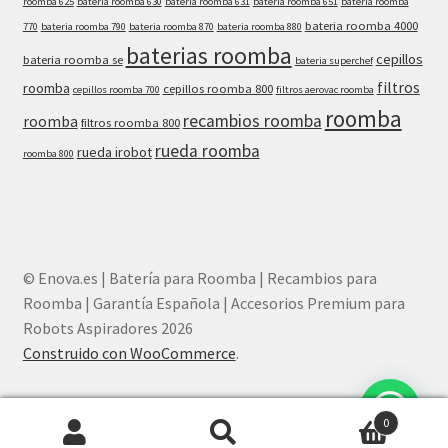
roomba 625
bateria roomba 630
bateria roomba 631
bateria roomba 651
bateria roomba
bateria roomba 4000
770
bateria roomba 790
bateria roomba 870
bateria roomba 880
baterias roomba
cepillos
bateria roomba se
bateria superchef
filtros
roomba
cepillos roomba 800
cepillos roomba 700
filtros aerovac roomba
roomba
recambios roomba
roomba
filtros roomba 800
rueda roomba
rueda irobot
roomba 800
© Enova.es | Batería para Roomba | Recambios para
Roomba | Garantía Española | Accesorios Premium para
Robots Aspiradores 2026
Construido con WooCommerce
.
¿Necesitas ayuda? Chatea con nosotros
0
Buscar
Buscar