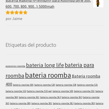
Batería Máxima «Premium» para Roomba serie 500,
600, 700, 800, 900...): 5000mah
por Jaime
Valorado con
5
de 5
Etiquetas del producto
bateria para
bateria long life
accesorios roomba
bateria roomba
roomba
Bateria roomba
400
bateria roomba 500
bateria roomba 520
bateria roomba 530
bateria roomba 531
bateria roomba 532
bateria roomba 532 pet
bateria roomba 550
bateria roomba 551
bateria
roomba 560
bateria roomba 561
bateria roomba 562
bateria roomba 563
bateria roomba
565
bateria roomba 580
bateria roomba 581
bateria roomba 582
bateria roomba 585
bateria