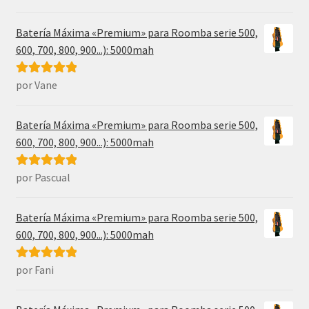
5
de 5
Batería Máxima «Premium» para Roomba serie 500,
600, 700, 800, 900...): 5000mah
por Vane
Valorado con
5
de 5
Batería Máxima «Premium» para Roomba serie 500,
600, 700, 800, 900...): 5000mah
por Pascual
Valorado con
5
de 5
Batería Máxima «Premium» para Roomba serie 500,
600, 700, 800, 900...): 5000mah
por Fani
Valorado con
5
de 5