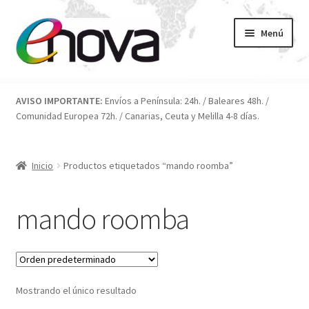
Ir
Ir
Menú
a
al
la
contenido
navegación
Inicio
AVISO IMPORTANTE:
Envíos a Península: 24h. / Baleares 48h. /
Comunidad Europea 72h. / Canarias, Ceuta y Melilla 4-8 días.
Blog
Carrito
Inicio
Productos etiquetados “mando roomba”
Condiciones
mando roomba
Contacto
ENOVA
Mostrando el único resultado
FAQ