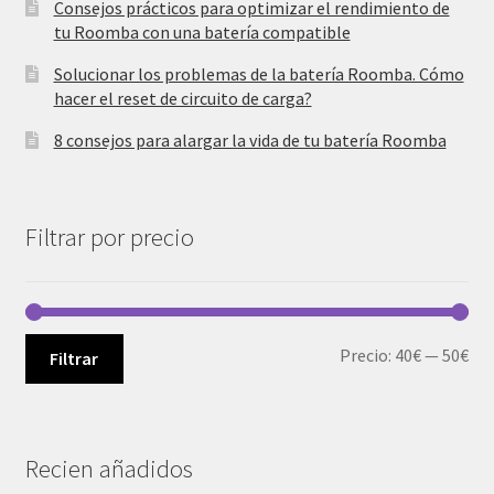
Consejos prácticos para optimizar el rendimiento de
tu Roomba con una batería compatible
Solucionar los problemas de la batería Roomba. Cómo
hacer el reset de circuito de carga?
8 consejos para alargar la vida de tu batería Roomba
Filtrar por precio
Pre
Pre
Precio:
40€
—
50€
Filtrar
mí
má
Recien añadidos