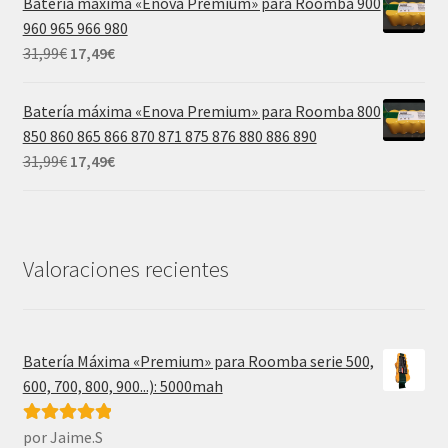
Batería máxima «Enova Premium» para Roomba 900
era:
es:
960 965 966 980
39,99€.
21,99€.
El
El
31,99
€
17,49
€
precio
precio
original
actual
Batería máxima «Enova Premium» para Roomba 800
era:
es:
850 860 865 866 870 871 875 876 880 886 890
31,99€.
17,49€.
El
El
31,99
€
17,49
€
precio
precio
original
actual
era:
es:
31,99€.
17,49€.
Valoraciones recientes
Batería Máxima «Premium» para Roomba serie 500,
600, 700, 800, 900...): 5000mah
por Jaime.S
Valorado con