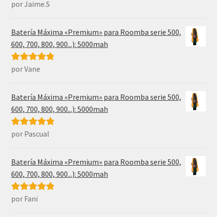
por Jaime.S
Valorado con
5
de 5
Batería Máxima «Premium» para Roomba serie 500,
600, 700, 800, 900...): 5000mah
por Vane
Valorado con
5
de 5
Batería Máxima «Premium» para Roomba serie 500,
600, 700, 800, 900...): 5000mah
por Pascual
Valorado con
5
de 5
Batería Máxima «Premium» para Roomba serie 500,
600, 700, 800, 900...): 5000mah
por Fani
Valorado con
5
de 5