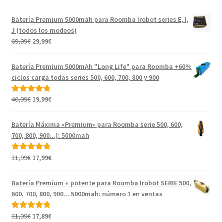
Batería Premium 5000mah para Roomba Irobot series E, I,
J (todos los modeos)
El
El
69,99
€
29,99
€
precio
precio
original
actual
Batería Premium 5000mAh "Long Life" para Roomba +60%
era:
es:
ciclos carga todas series 500, 600, 700, 800 y 900
69,99€.
29,99€.
El
El
46,99
€
19,99
€
Valorado con
precio
precio
5.00
de 5
original
actual
Batería Máxima «Premium» para Roomba serie 500, 600,
era:
es:
700, 800, 900...): 5000mah
46,99€.
19,99€.
El
El
31,99
€
17,99
€
Valorado con
precio
precio
5.00
de 5
original
actual
Batería Premium + potente para Roomba Irobot SERIE 500,
era:
es:
600, 700, 800, 900... 5000mah: número 1 en ventas
31,99€.
17,99€.
El
El
31,99
€
17,89
€
Valorado con