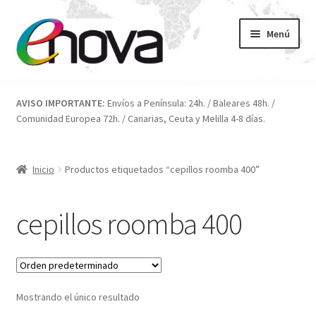
Ir
Ir
Menú
a
al
la
contenido
navegación
Inicio
AVISO IMPORTANTE:
Envíos a Península: 24h. / Baleares 48h. /
Comunidad Europea 72h. / Canarias, Ceuta y Melilla 4-8 días.
Blog
Carrito
Inicio
Productos etiquetados “cepillos roomba 400”
Condiciones
cepillos roomba 400
Contacto
ENOVA
Mostrando el único resultado
FAQ