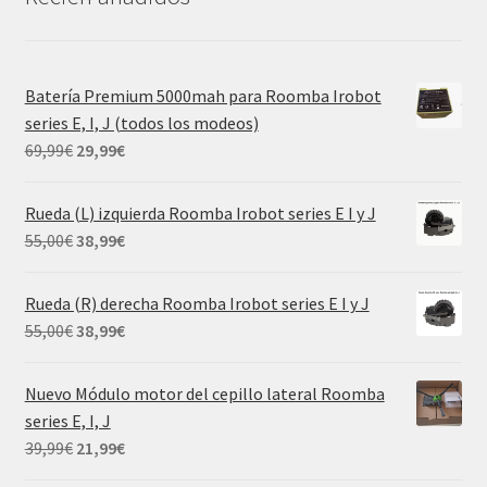
Batería Premium 5000mah para Roomba Irobot
series E, I, J (todos los modeos)
El
El
69,99
€
29,99
€
precio
precio
original
actual
Rueda (L) izquierda Roomba Irobot series E I y J
era:
es:
El
El
55,00
€
38,99
€
69,99€.
29,99€.
precio
precio
original
actual
Rueda (R) derecha Roomba Irobot series E I y J
era:
es:
El
El
55,00
€
38,99
€
55,00€.
38,99€.
precio
precio
original
actual
Nuevo Módulo motor del cepillo lateral Roomba
era:
es:
series E, I, J
55,00€.
38,99€.
El
El
39,99
€
21,99
€
precio
precio