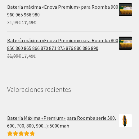
original
actual
Batería máxima «Enova Premium» para Roomba 900
era:
es:
960 965 966 980
39,99€.
21,99€.
El
El
31,99
€
17,49
€
precio
precio
original
actual
Batería máxima «Enova Premium» para Roomba 800
era:
es:
850 860 865 866 870 871 875 876 880 886 890
31,99€.
17,49€.
El
El
31,99
€
17,49
€
precio
precio
original
actual
era:
es:
31,99€.
17,49€.
Valoraciones recientes
Batería Máxima «Premium» para Roomba serie 500,
600, 700, 800, 900...): 5000mah