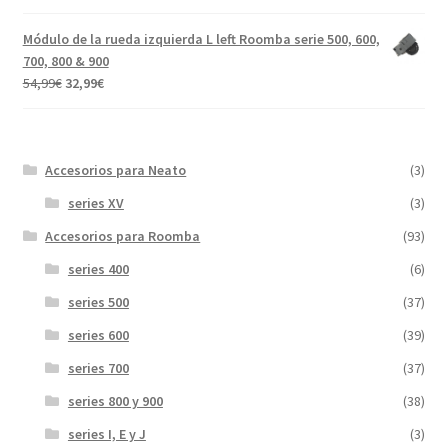
precio
precio
5.00
de 5
original
actual
Módulo de la rueda izquierda L left Roomba serie 500, 600,
era:
es:
700, 800 & 900
31,99€.
17,89€.
El
El
54,99
€
32,99
€
precio
precio
original
actual
era:
es:
Accesorios para Neato
(3)
54,99€.
32,99€.
series XV
(3)
Accesorios para Roomba
(93)
series 400
(6)
series 500
(37)
series 600
(39)
series 700
(37)
series 800 y 900
(38)
series I, E y J
(3)