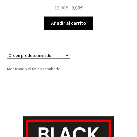
El
El
12,00
€
9,00
€
precio
precio
original
actual
Añadir al carrito
era:
es:
12,00€.
9,00€.
Mostrando el único resultado