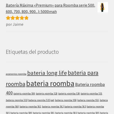
Batería Máxima «Premium» para Roomba serie 500,
600, 700, 800, 900...): 5000mah
por Jaime
Valorado con
5
de 5
Etiquetas del producto
bateria para
bateria long life
accesorios roomba
bateria roomba
roomba
Bateria roomba
400
bateria roomba 500
bateria roomba 520
bateria roomba 530
bateria roomba 531
bateria roomba 532
bateria roomba 532 pet
bateria roomba 550
bateria roomba 551
bateria
roomba 560
bateria roomba 561
bateria roomba 562
bateria roomba 563
bateria roomba
565
bateria roomba 580
bateria roomba 581
bateria roomba 582
bateria roomba 585
bateria