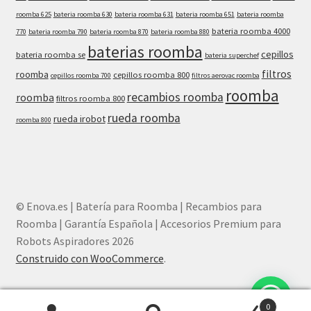
roomba 625
bateria roomba 630
bateria roomba 631
bateria roomba 651
bateria roomba
bateria roomba 4000
770
bateria roomba 790
bateria roomba 870
bateria roomba 880
baterias roomba
cepillos
bateria roomba se
bateria superchef
filtros
roomba
cepillos roomba 800
cepillos roomba 700
filtros aerovac roomba
roomba
recambios roomba
roomba
filtros roomba 800
rueda roomba
rueda irobot
roomba 800
© Enova.es | Batería para Roomba | Recambios para
Roomba | Garantía Española | Accesorios Premium para
Robots Aspiradores 2026
Construido con WooCommerce
.
¿Necesitas ayuda? Chatea con nosotros
0