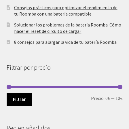
Consejos prácticos para optimizar el rendimiento de
tu Roomba con una batería compatible
Solucionar los problemas de la batería Roomba. Cómo
hacer el reset de circuito de carga?
8 consejos para alargar la vida de tu batería Roomba
Filtrar por precio
Pre
Pre
Precio:
0€
—
10€
Filtrar
mí
má
Recien añadidos