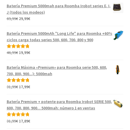
Batería Premium 5000mah para Roomba Irobot series E, I,
J (todos los modeos)
El
El
69,99
€
29,99
€
precio
precio
original
actual
Batería Premium 5000mAh "Long Life" para Roomba +60%
era:
es:
ciclos carga todas series 500, 600, 700, 800 y 900
69,99€.
29,99€.
El
El
46,99
€
19,99
€
Valorado con
precio
precio
5.00
de 5
original
actual
Batería Máxima «Premium» para Roomba serie 500, 600,
era:
es:
700, 800, 900...): 5000mah
46,99€.
19,99€.
El
El
31,99
€
17,99
€
Valorado con
precio
precio
5.00
de 5
original
actual
Batería Premium + potente para Roomba Irobot SERIE 500,
era:
es:
600, 700, 800, 900... 5000mah: número 1 en ventas
31,99€.
17,99€.
El
El
31,99
€
17,89
€
Valorado con
precio
precio
5.00
de 5