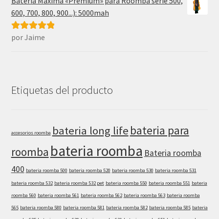
Batería Máxima «Premium» para Roomba serie 500,
600, 700, 800, 900...): 5000mah
por Jaime
Valorado con
5
de 5
Etiquetas del producto
bateria para
bateria long life
accesorios roomba
bateria roomba
roomba
Bateria roomba
400
bateria roomba 500
bateria roomba 520
bateria roomba 530
bateria roomba 531
bateria roomba 532
bateria roomba 532 pet
bateria roomba 550
bateria roomba 551
bateria
roomba 560
bateria roomba 561
bateria roomba 562
bateria roomba 563
bateria roomba
565
bateria roomba 580
bateria roomba 581
bateria roomba 582
bateria roomba 585
bateria