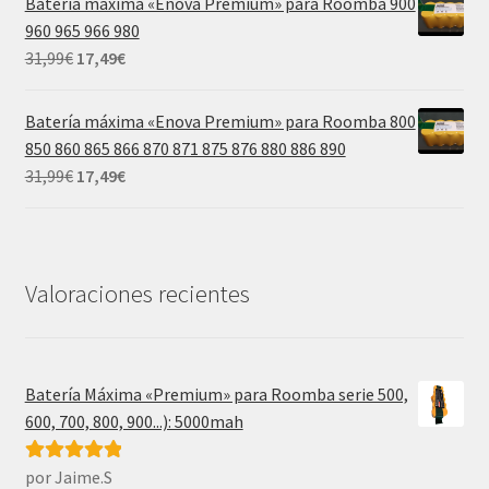
Batería máxima «Enova Premium» para Roomba 900
era:
es:
960 965 966 980
39,99€.
21,99€.
El
El
31,99
€
17,49
€
precio
precio
original
actual
Batería máxima «Enova Premium» para Roomba 800
era:
es:
850 860 865 866 870 871 875 876 880 886 890
31,99€.
17,49€.
El
El
31,99
€
17,49
€
precio
precio
original
actual
era:
es:
31,99€.
17,49€.
Valoraciones recientes
Batería Máxima «Premium» para Roomba serie 500,
600, 700, 800, 900...): 5000mah
por Jaime.S
Valorado con