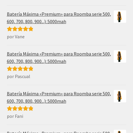
5
de 5
Batería Máxima «Premium» para Roomba serie 500,
600, 700, 800, 900...): 5000mah
por Vane
Valorado con
5
de 5
Batería Máxima «Premium» para Roomba serie 500,
600, 700, 800, 900...): 5000mah
por Pascual
Valorado con
5
de 5
Batería Máxima «Premium» para Roomba serie 500,
600, 700, 800, 900...): 5000mah
por Fani
Valorado con
5
de 5