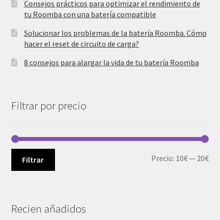
Consejos prácticos para optimizar el rendimiento de
tu Roomba con una batería compatible
Solucionar los problemas de la batería Roomba. Cómo
hacer el reset de circuito de carga?
8 consejos para alargar la vida de tu batería Roomba
Filtrar por precio
Pre
Pre
Precio:
10€
—
20€
Filtrar
mí
má
Recien añadidos