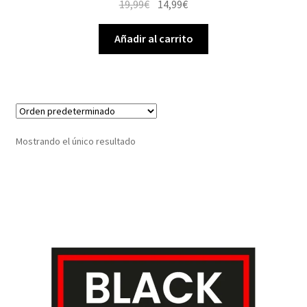
El
El
19,99
€
14,99
€
precio
precio
original
actual
Añadir al carrito
era:
es:
19,99€.
14,99€.
Mostrando el único resultado