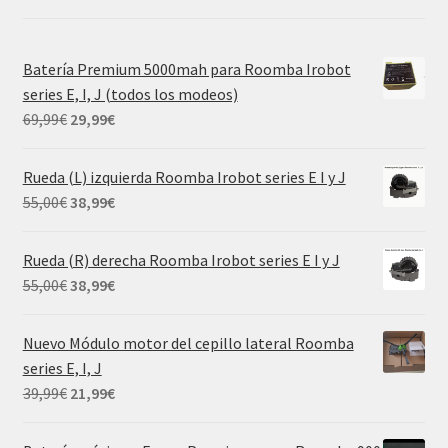
Batería Premium 5000mah para Roomba Irobot
series E, I, J (todos los modeos)
El
El
69,99
€
29,99
€
precio
precio
original
actual
Rueda (L) izquierda Roomba Irobot series E I y J
era:
es:
El
El
55,00
€
38,99
€
69,99€.
29,99€.
precio
precio
original
actual
Rueda (R) derecha Roomba Irobot series E I y J
era:
es:
El
El
55,00
€
38,99
€
55,00€.
38,99€.
precio
precio
original
actual
Nuevo Módulo motor del cepillo lateral Roomba
era:
es:
series E, I, J
55,00€.
38,99€.
El
El
39,99
€
21,99
€
precio
precio
original
actual