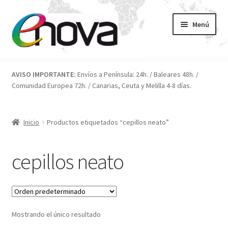
Ir
Ir
Menú
a
al
la
contenido
navegación
Inicio
AVISO IMPORTANTE:
Envíos a Península: 24h. / Baleares 48h. /
Comunidad Europea 72h. / Canarias, Ceuta y Melilla 4-8 días.
Blog
Carrito
Inicio
Productos etiquetados “cepillos neato”
Condiciones
cepillos neato
Contacto
ENOVA
Mostrando el único resultado
FAQ