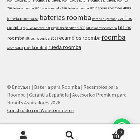
roomba 625
bateria roomba 630
bateria roomba 631
bateria roomba 651
bateria roomba
bateria roomba 4000
770
bateria roomba 790
bateria roomba 870
bateria roomba 880
baterias roomba
cepillos
bateria roomba se
bateria superchef
filtros
roomba
cepillos roomba 800
cepillos roomba 700
filtros aerovac roomba
roomba
recambios roomba
roomba
filtros roomba 800
rueda roomba
rueda irobot
roomba 800
© Enova.es | Batería para Roomba | Recambios para
Roomba | Garantía Española | Accesorios Premium para
Robots Aspiradores 2026
Construido con WooCommerce
.
¿Necesitas ayuda? Chatea con nosotros
0
Buscar
Buscar