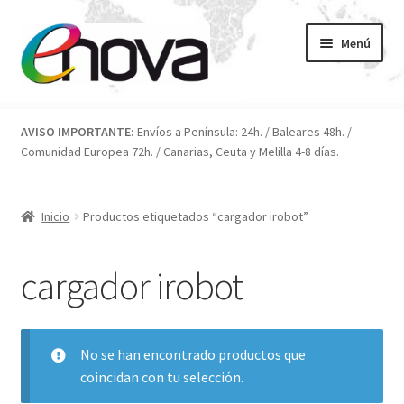
Ir
Ir
Menú
a
al
la
contenido
navegación
Inicio
AVISO IMPORTANTE:
Envíos a Península: 24h. / Baleares 48h. /
Comunidad Europea 72h. / Canarias, Ceuta y Melilla 4-8 días.
Blog
Carrito
Inicio
Productos etiquetados “cargador irobot”
Condiciones
cargador irobot
Contacto
ENOVA
No se han encontrado productos que
coincidan con tu selección.
FAQ