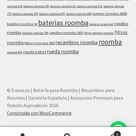
roomba 625
bateria roomba 630
bateria roomba 631
bateria roomba 651
bateria roomba
bateria roomba 4000
770
bateria roomba 790
bateria roomba 870
bateria roomba 880
baterias roomba
cepillos
bateria roomba se
bateria superchef
filtros
roomba
cepillos roomba 800
cepillos roomba 700
filtros aerovac roomba
roomba
recambios roomba
roomba
filtros roomba 800
rueda roomba
rueda irobot
roomba 800
© Enova.es | Batería para Roomba | Recambios para
Roomba | Garantía Española | Accesorios Premium para
Robots Aspiradores 2026
Construido con WooCommerce
.
0