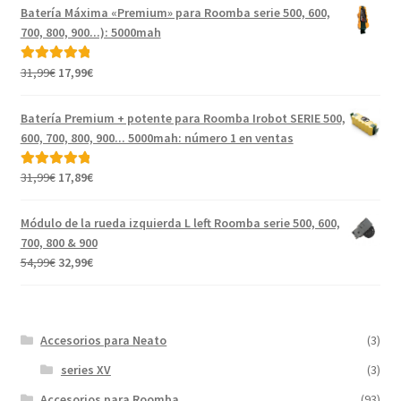
original
actual
Batería Máxima «Premium» para Roomba serie 500, 600,
era:
es:
700, 800, 900...): 5000mah
46,99€.
19,99€.
El
El
31,99
€
17,99
€
Valorado con
precio
precio
5.00
de 5
original
actual
Batería Premium + potente para Roomba Irobot SERIE 500,
era:
es:
600, 700, 800, 900... 5000mah: número 1 en ventas
31,99€.
17,99€.
El
El
31,99
€
17,89
€
Valorado con
precio
precio
5.00
de 5
original
actual
Módulo de la rueda izquierda L left Roomba serie 500, 600,
era:
es:
700, 800 & 900
31,99€.
17,89€.
El
El
54,99
€
32,99
€
precio
precio
original
actual
era:
es:
Accesorios para Neato
(3)
54,99€.
32,99€.
series XV
(3)
Accesorios para Roomba
(93)