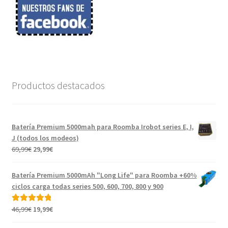
Productos destacados
Batería Premium 5000mah para Roomba Irobot series E, I,
J (todos los modeos)
El
El
69,99
€
29,99
€
precio
precio
original
actual
Batería Premium 5000mAh "Long Life" para Roomba +60%
era:
es:
ciclos carga todas series 500, 600, 700, 800 y 900
69,99€.
29,99€.
El
El
46,99
€
19,99
€
Valorado con
precio
precio
5.00
de 5