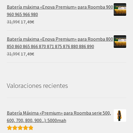
original
actual
Batería máxima «Enova Premium» para Roomba 900
era:
es:
960 965 966 980
39,99€.
21,99€.
El
El
31,99
€
17,49
€
precio
precio
original
actual
Batería máxima «Enova Premium» para Roomba 800
era:
es:
850 860 865 866 870 871 875 876 880 886 890
31,99€.
17,49€.
El
El
31,99
€
17,49
€
precio
precio
original
actual
era:
es:
31,99€.
17,49€.
Valoraciones recientes
Batería Máxima «Premium» para Roomba serie 500,
600, 700, 800, 900...): 5000mah