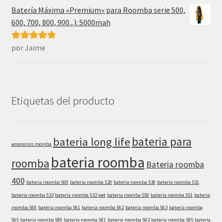
Batería Máxima «Premium» para Roomba serie 500,
600, 700, 800, 900...): 5000mah
por Jaime
Valorado con
5
de 5
Etiquetas del producto
bateria para
bateria long life
accesorios roomba
bateria roomba
roomba
Bateria roomba
400
bateria roomba 500
bateria roomba 520
bateria roomba 530
bateria roomba 531
bateria roomba 532
bateria roomba 532 pet
bateria roomba 550
bateria roomba 551
bateria
roomba 560
bateria roomba 561
bateria roomba 562
bateria roomba 563
bateria roomba
565
bateria roomba 580
bateria roomba 581
bateria roomba 582
bateria roomba 585
bateria