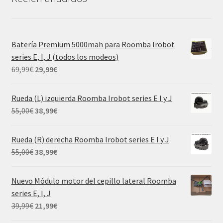
Batería Premium 5000mah para Roomba Irobot
series E, I, J (todos los modeos)
El
El
69,99
€
29,99
€
precio
precio
original
actual
Rueda (L) izquierda Roomba Irobot series E I y J
era:
es:
El
El
55,00
€
38,99
€
69,99€.
29,99€.
precio
precio
original
actual
Rueda (R) derecha Roomba Irobot series E I y J
era:
es:
El
El
55,00
€
38,99
€
55,00€.
38,99€.
precio
precio
original
actual
Nuevo Módulo motor del cepillo lateral Roomba
era:
es:
series E, I, J
55,00€.
38,99€.
El
El
39,99
€
21,99
€
precio
precio