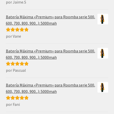
por Jaime.S
Valorado con
5
de 5
Batería Máxima «Premium» para Roomba serie 500,
600, 700, 800, 900...): 5000mah
por Vane
Valorado con
5
de 5
Batería Máxima «Premium» para Roomba serie 500,
600, 700, 800, 900...): 5000mah
por Pascual
Valorado con
5
de 5
Batería Máxima «Premium» para Roomba serie 500,
600, 700, 800, 900...): 5000mah
por Fani
Valorado con
5
de 5