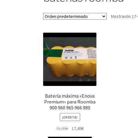
Mostrando 17–
Batería máxima «Enova
Premium» para Roomba
900 960 965 966 980
¡OFERTA!
El
El
31,99
€
17,49
€
precio
precio