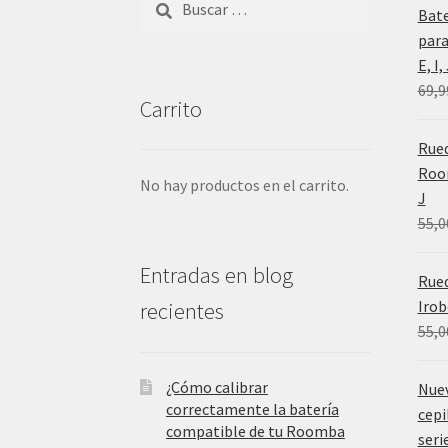
Bat
para
E, I
69,9
Carrito
Rued
Room
No hay productos en el carrito.
J
55,0
Entradas en blog
Rue
Irob
recientes
55,0
¿Cómo calibrar
Nue
correctamente la batería
cepi
compatible de tu Roomba
serie