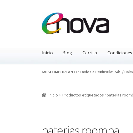
Ir
Ir
a
al
la
contenido
navegación
Inicio
Blog
Carrito
Condiciones
Inicio
Blog
Carrito
Condiciones
Contacto
EN
AVISO IMPORTANTE:
Envíos a Península: 24h. / Bale
Inicio
Productos etiquetados “baterias room
baterias roomba