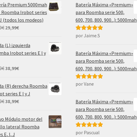
ería Premium 5000mah
Batería Máxima «Premium»
 Roomba Irobot series
para Roomba serie 500,
, J (todos los modeos)
600, 700, 800, 900...): 5000mah
El
El
9
€
29,99
€
precio
precio
por Jaime.S
Valorado con
original
actual
5
de 5
a (L) izquierda
era:
es:
ba Irobot series E I y
Batería Máxima «Premium»
69,99€.
29,99€.
para Roomba serie 500,
El
El
0
€
38,99
€
600, 700, 800, 900...): 5000mah
precio
precio
original
actual
por Vane
Valorado con
da (R) derecha Roomba
era:
es:
5
de 5
ot series E I y J
55,00€.
38,99€.
El
El
0
€
38,99
€
Batería Máxima «Premium»
precio
precio
para Roomba serie 500,
original
actual
600, 700, 800, 900...): 5000mah
vo Módulo motor del
era:
es:
llo lateral Roomba
55,00€.
38,99€.
por Pascual
Valorado con
s E, I, J