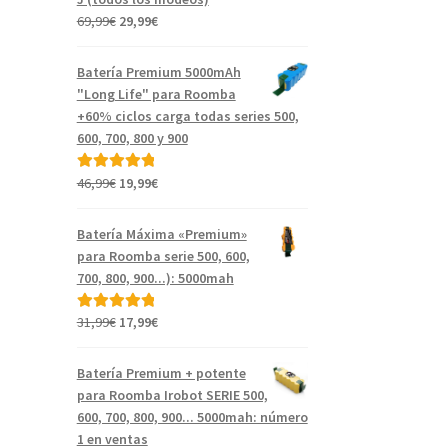
El
El
69,99
€
29,99
€
precio
precio
original
actual
Batería Premium 5000mAh
era:
es:
"Long Life" para Roomba
69,99€.
29,99€.
+60% ciclos carga todas series 500,
600, 700, 800 y 900
El
El
46,99
€
19,99
€
Valorado con
precio
precio
5.00
de 5
original
actual
Batería Máxima «Premium»
era:
es:
para Roomba serie 500, 600,
46,99€.
19,99€.
700, 800, 900...): 5000mah
El
El
31,99
€
17,99
€
Valorado con
precio
precio
5.00
de 5
original
actual
Batería Premium + potente
era:
es:
para Roomba Irobot SERIE 500,
31,99€.
17,99€.
600, 700, 800, 900... 5000mah: número
1 en ventas