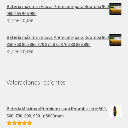
original
actual
Batería máxima «Enova Premium» para Roomba 900
era:
es:
960 965 966 980
39,99€.
21,99€.
El
El
31,99
€
17,49
€
precio
precio
original
actual
Batería máxima «Enova Premium» para Roomba 800
era:
es:
850 860 865 866 870 871 875 876 880 886 890
31,99€.
17,49€.
El
El
31,99
€
17,49
€
precio
precio
original
actual
era:
es:
31,99€.
17,49€.
Valoraciones recientes
Batería Máxima «Premium» para Roomba serie 500,
600, 700, 800, 900...): 5000mah