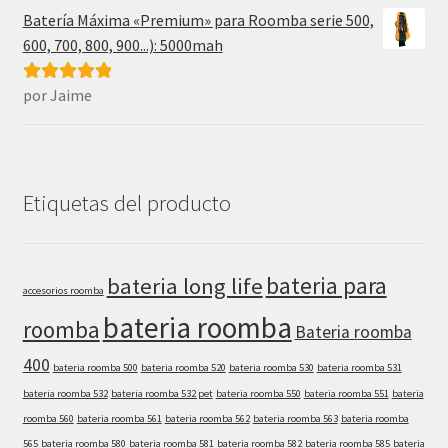
Batería Máxima «Premium» para Roomba serie 500,
600, 700, 800, 900...): 5000mah
por Jaime
Valorado con
5
de 5
Etiquetas del producto
bateria para
bateria long life
accesorios roomba
bateria roomba
roomba
Bateria roomba
400
bateria roomba 500
bateria roomba 520
bateria roomba 530
bateria roomba 531
bateria roomba 532
bateria roomba 532 pet
bateria roomba 550
bateria roomba 551
bateria
roomba 560
bateria roomba 561
bateria roomba 562
bateria roomba 563
bateria roomba
565
bateria roomba 580
bateria roomba 581
bateria roomba 582
bateria roomba 585
bateria