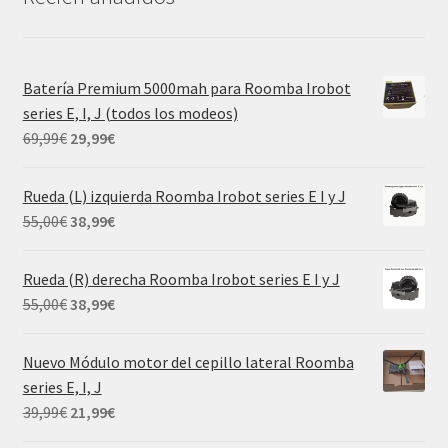
Batería Premium 5000mah para Roomba Irobot
series E, I, J (todos los modeos)
El
El
69,99
€
29,99
€
precio
precio
original
actual
Rueda (L) izquierda Roomba Irobot series E I y J
era:
es:
El
El
55,00
€
38,99
€
69,99€.
29,99€.
precio
precio
original
actual
Rueda (R) derecha Roomba Irobot series E I y J
era:
es:
El
El
55,00
€
38,99
€
55,00€.
38,99€.
precio
precio
original
actual
Nuevo Módulo motor del cepillo lateral Roomba
era:
es:
series E, I, J
55,00€.
38,99€.
El
El
39,99
€
21,99
€
precio
precio