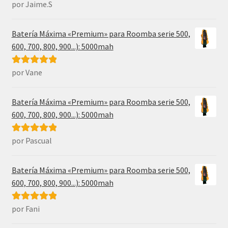
por Jaime.S
Valorado con
5
de 5
Batería Máxima «Premium» para Roomba serie 500,
600, 700, 800, 900...): 5000mah
por Vane
Valorado con
5
de 5
Batería Máxima «Premium» para Roomba serie 500,
600, 700, 800, 900...): 5000mah
por Pascual
Valorado con
5
de 5
Batería Máxima «Premium» para Roomba serie 500,
600, 700, 800, 900...): 5000mah
por Fani
Valorado con
5
de 5