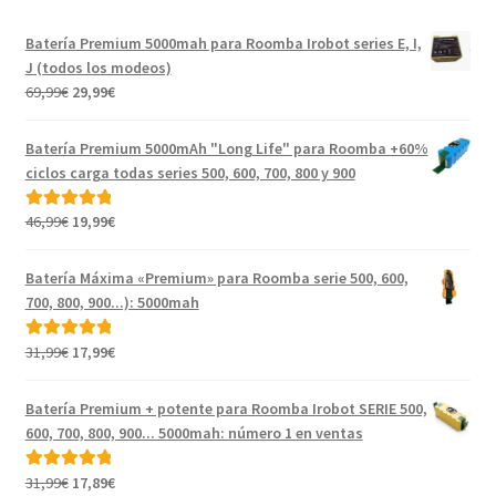
Batería Premium 5000mah para Roomba Irobot series E, I,
J (todos los modeos)
El
El
69,99
€
29,99
€
precio
precio
original
actual
Batería Premium 5000mAh "Long Life" para Roomba +60%
era:
es:
ciclos carga todas series 500, 600, 700, 800 y 900
69,99€.
29,99€.
El
El
46,99
€
19,99
€
Valorado con
precio
precio
5.00
de 5
original
actual
Batería Máxima «Premium» para Roomba serie 500, 600,
era:
es:
700, 800, 900...): 5000mah
46,99€.
19,99€.
El
El
31,99
€
17,99
€
Valorado con
precio
precio
5.00
de 5
original
actual
Batería Premium + potente para Roomba Irobot SERIE 500,
era:
es:
600, 700, 800, 900... 5000mah: número 1 en ventas
31,99€.
17,99€.
El
El
31,99
€
17,89
€
Valorado con