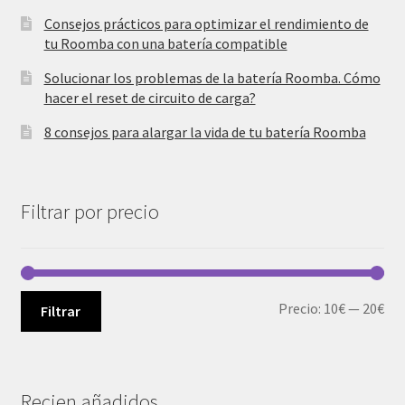
Consejos prácticos para optimizar el rendimiento de
tu Roomba con una batería compatible
Solucionar los problemas de la batería Roomba. Cómo
hacer el reset de circuito de carga?
8 consejos para alargar la vida de tu batería Roomba
Filtrar por precio
Pre
Pre
Precio:
10€
—
20€
Filtrar
mí
má
Recien añadidos