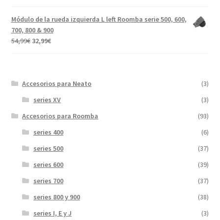
precio
precio
5.00
de 5
original
actual
Módulo de la rueda izquierda L left Roomba serie 500, 600,
era:
es:
700, 800 & 900
31,99€.
17,89€.
El
El
54,99
€
32,99
€
precio
precio
original
actual
era:
es:
Accesorios para Neato
(3)
54,99€.
32,99€.
series XV
(3)
Accesorios para Roomba
(93)
series 400
(6)
series 500
(37)
series 600
(39)
series 700
(37)
series 800 y 900
(38)
series I, E y J
(3)