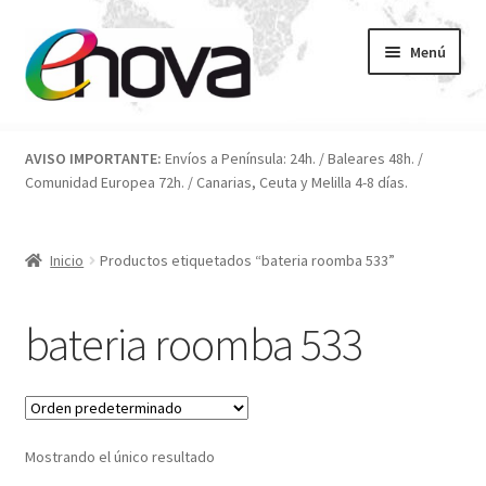
Ir
Ir
Menú
a
al
la
contenido
navegación
Inicio
AVISO IMPORTANTE:
Envíos a Península: 24h. / Baleares 48h. /
Comunidad Europea 72h. / Canarias, Ceuta y Melilla 4-8 días.
Blog
Carrito
Inicio
Productos etiquetados “bateria roomba 533”
Condiciones
bateria roomba 533
Contacto
ENOVA
Mostrando el único resultado
FAQ