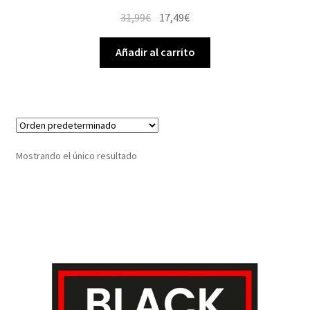
El
El
31,99
€
17,49
€
precio
precio
original
actual
Añadir al carrito
era:
es:
31,99€.
17,49€.
Mostrando el único resultado