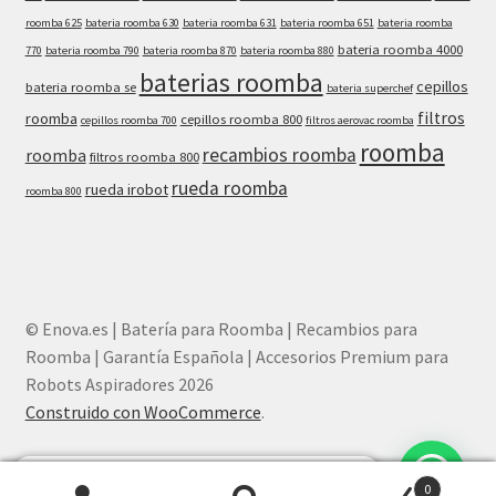
roomba 625
bateria roomba 630
bateria roomba 631
bateria roomba 651
bateria roomba
bateria roomba 4000
770
bateria roomba 790
bateria roomba 870
bateria roomba 880
baterias roomba
cepillos
bateria roomba se
bateria superchef
filtros
roomba
cepillos roomba 800
cepillos roomba 700
filtros aerovac roomba
roomba
recambios roomba
roomba
filtros roomba 800
rueda roomba
rueda irobot
roomba 800
© Enova.es | Batería para Roomba | Recambios para
Roomba | Garantía Española | Accesorios Premium para
Robots Aspiradores 2026
Construido con WooCommerce
.
¿Necesitas ayuda? Chatea con nosotros
0