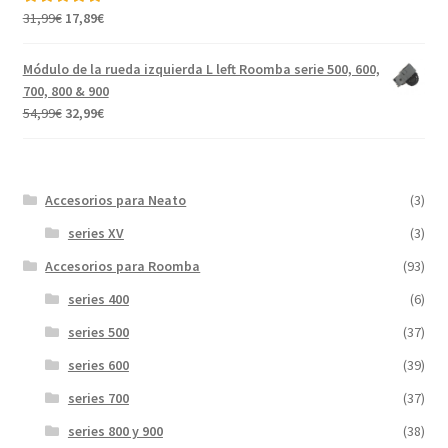
El
El
31,99
€
17,89
€
Valorado con
precio
precio
5.00
de 5
original
actual
Módulo de la rueda izquierda L left Roomba serie 500, 600,
era:
es:
700, 800 & 900
31,99€.
17,89€.
El
El
54,99
€
32,99
€
precio
precio
original
actual
era:
es:
Accesorios para Neato
(3)
54,99€.
32,99€.
series XV
(3)
Accesorios para Roomba
(93)
series 400
(6)
series 500
(37)
series 600
(39)
series 700
(37)
series 800 y 900
(38)