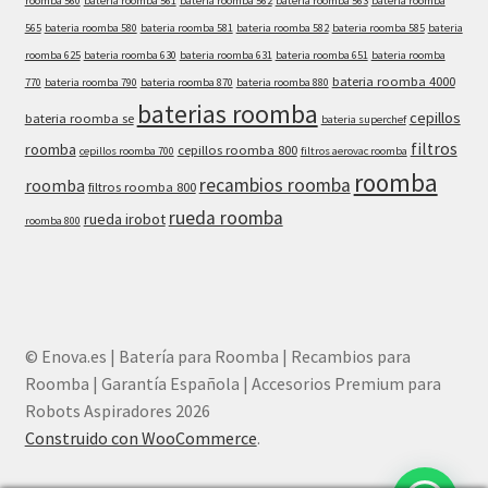
roomba 560
bateria roomba 561
bateria roomba 562
bateria roomba 563
bateria roomba
565
bateria roomba 580
bateria roomba 581
bateria roomba 582
bateria roomba 585
bateria
roomba 625
bateria roomba 630
bateria roomba 631
bateria roomba 651
bateria roomba
bateria roomba 4000
770
bateria roomba 790
bateria roomba 870
bateria roomba 880
baterias roomba
cepillos
bateria roomba se
bateria superchef
filtros
roomba
cepillos roomba 800
cepillos roomba 700
filtros aerovac roomba
roomba
recambios roomba
roomba
filtros roomba 800
rueda roomba
rueda irobot
roomba 800
© Enova.es | Batería para Roomba | Recambios para
Roomba | Garantía Española | Accesorios Premium para
Robots Aspiradores 2026
Construido con WooCommerce
.