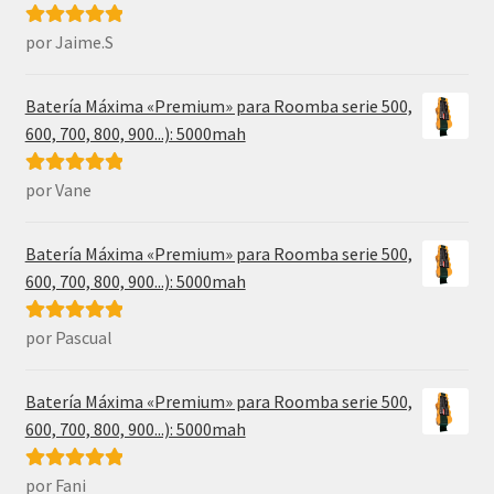
por Jaime.S
Valorado con
5
de 5
Batería Máxima «Premium» para Roomba serie 500,
600, 700, 800, 900...): 5000mah
por Vane
Valorado con
5
de 5
Batería Máxima «Premium» para Roomba serie 500,
600, 700, 800, 900...): 5000mah
por Pascual
Valorado con
5
de 5
Batería Máxima «Premium» para Roomba serie 500,
600, 700, 800, 900...): 5000mah
por Fani
Valorado con