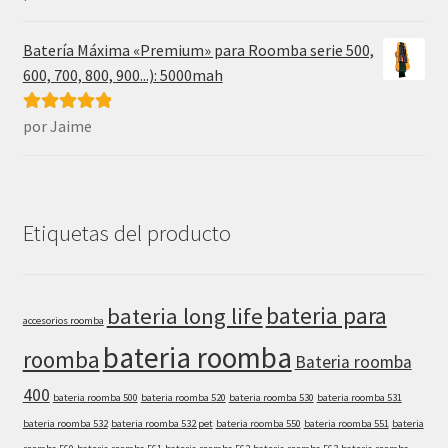
5
de 5
Batería Máxima «Premium» para Roomba serie 500,
600, 700, 800, 900...): 5000mah
por Jaime
Valorado con
5
de 5
Etiquetas del producto
bateria para
bateria long life
accesorios roomba
bateria roomba
roomba
Bateria roomba
400
bateria roomba 500
bateria roomba 520
bateria roomba 530
bateria roomba 531
bateria roomba 532
bateria roomba 532 pet
bateria roomba 550
bateria roomba 551
bateria