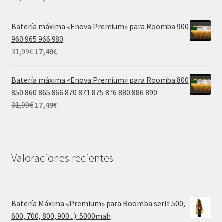
precio
precio
original
actual
Batería máxima «Enova Premium» para Roomba 900
era:
es:
960 965 966 980
39,99€.
21,99€.
El
El
31,99
€
17,49
€
precio
precio
original
actual
Batería máxima «Enova Premium» para Roomba 800
era:
es:
850 860 865 866 870 871 875 876 880 886 890
31,99€.
17,49€.
El
El
31,99
€
17,49
€
precio
precio
original
actual
era:
es:
31,99€.
17,49€.
Valoraciones recientes
Batería Máxima «Premium» para Roomba serie 500,
600, 700, 800, 900...): 5000mah