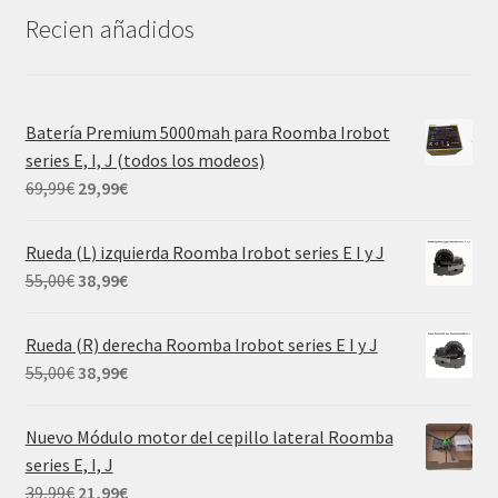
Recien añadidos
Batería Premium 5000mah para Roomba Irobot
series E, I, J (todos los modeos)
El
El
69,99
€
29,99
€
precio
precio
original
actual
Rueda (L) izquierda Roomba Irobot series E I y J
era:
es:
El
El
55,00
€
38,99
€
69,99€.
29,99€.
precio
precio
original
actual
Rueda (R) derecha Roomba Irobot series E I y J
era:
es:
El
El
55,00
€
38,99
€
55,00€.
38,99€.
precio
precio
original
actual
Nuevo Módulo motor del cepillo lateral Roomba
era:
es:
series E, I, J
55,00€.
38,99€.
El
El
39,99
€
21,99
€