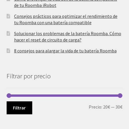
de tu Roomba iRobot
Consejos prácticos para optimizar el rendimiento de
tu Roomba con una batería compatible
Solucionar los problemas de la batería Roomba. Cómo
hacer el reset de circuito de carga?
8 consejos para alargar la vida de tu batería Roomba
Filtrar por precio
Pre
Pre
Precio:
20€
—
30€
Filtrar
mí
má