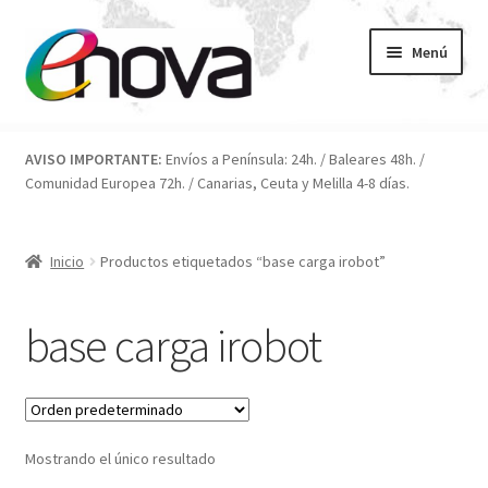
Ir
Ir
Menú
a
al
la
contenido
navegación
Inicio
AVISO IMPORTANTE:
Envíos a Península: 24h. / Baleares 48h. /
Comunidad Europea 72h. / Canarias, Ceuta y Melilla 4-8 días.
Blog
Carrito
Inicio
Productos etiquetados “base carga irobot”
Condiciones
base carga irobot
Contacto
ENOVA
Mostrando el único resultado
FAQ