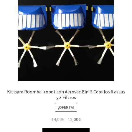
Kit para Roomba Irobot con Aerovac Bin: 3 Cepillos 6 astas
y 3 Filtros
¡OFERTA!
El
El
14,00
€
12,00
€
precio
precio