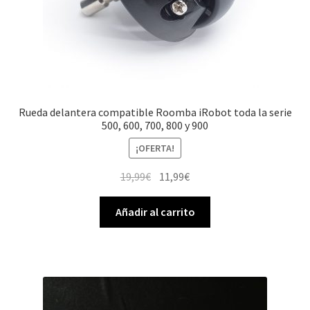
Rueda delantera compatible Roomba iRobot toda la serie
500, 600, 700, 800 y 900
¡OFERTA!
El
El
19,99
€
11,99
€
precio
precio
original
actual
Añadir al carrito
era:
es:
19,99€.
11,99€.