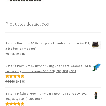
Productos destacados
Batería Premium 5000mah para Roomba Irobot series E, I,
J (todos los modeos)
El
El
69,99
€
29,99
€
precio
precio
original
actual
Batería Premium 5000mAh "Long Life" para Roomba +60%
era:
es:
ciclos carga todas series 500, 600, 700, 800 y 900
69,99€.
29,99€.
El
El
46,99
€
19,99
€
Valorado con
precio
precio
5.00
de 5
original
actual
Batería Máxima «Premium» para Roomba serie 500, 600,
era:
es:
700, 800, 900...): 5000mah
46,99€.
19,99€.