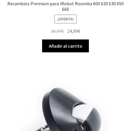
Recambios Premium para iRobot Roomba 600 620 630 650
660
¡OFERTA!
El
El
26,99
€
24,99
€
precio
precio
original
actual
Añadir al carrito
era:
es:
26,99€.
24,99€.