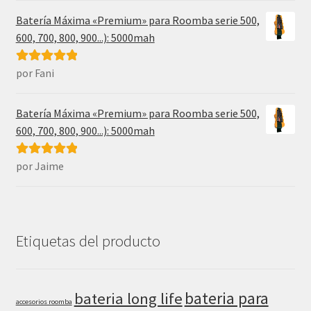
Batería Máxima «Premium» para Roomba serie 500,
600, 700, 800, 900...): 5000mah
por Fani
Valorado con
5
de 5
Batería Máxima «Premium» para Roomba serie 500,
600, 700, 800, 900...): 5000mah
por Jaime
Valorado con
5
de 5
Etiquetas del producto
bateria para
bateria long life
accesorios roomba