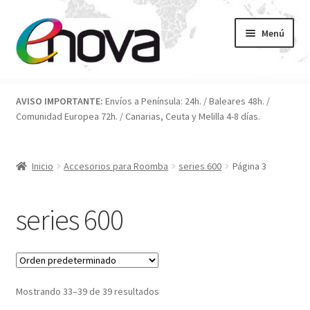
Ir
Ir
Menú
a
al
la
contenido
navegación
Inicio
AVISO IMPORTANTE:
Envíos a Península: 24h. / Baleares 48h. /
Comunidad Europea 72h. / Canarias, Ceuta y Melilla 4-8 días.
Blog
Carrito
Inicio
Accesorios para Roomba
series 600
Página 3
Condiciones
series 600
Contacto
ENOVA
Mostrando 33–39 de 39 resultados
FAQ