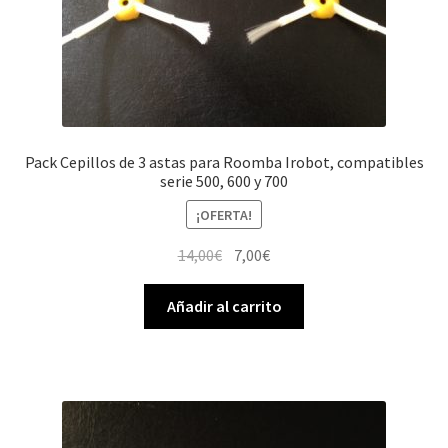
Pack Cepillos de 3 astas para Roomba Irobot, compatibles
serie 500, 600 y 700
¡OFERTA!
El
El
14,00
€
7,00
€
precio
precio
original
actual
Añadir al carrito
era:
es:
14,00€.
7,00€.