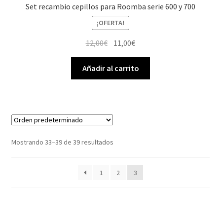
Set recambio cepillos para Roomba serie 600 y 700
¡OFERTA!
El
El
12,00
€
11,00
€
precio
precio
original
actual
Añadir al carrito
era:
es:
12,00€.
11,00€.
Mostrando 33–39 de 39 resultados
1
2
3