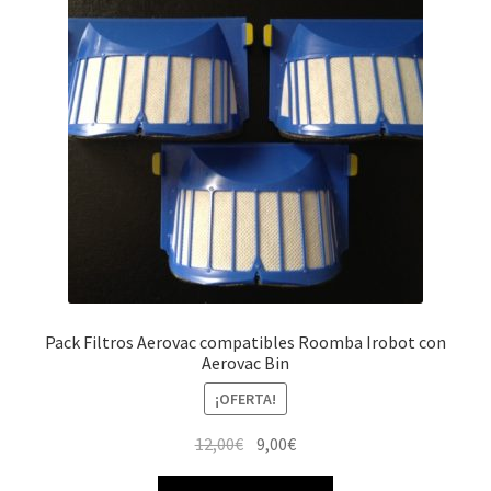
Pack Filtros Aerovac compatibles Roomba Irobot con
Aerovac Bin
¡OFERTA!
El
El
12,00
€
9,00
€
precio
precio