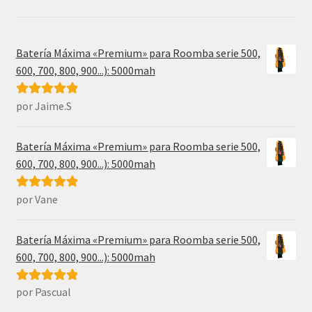
Batería Máxima «Premium» para Roomba serie 500,
600, 700, 800, 900...): 5000mah
por Jaime.S
Valorado con
5
de 5
Batería Máxima «Premium» para Roomba serie 500,
600, 700, 800, 900...): 5000mah
por Vane
Valorado con
5
de 5
Batería Máxima «Premium» para Roomba serie 500,
600, 700, 800, 900...): 5000mah
por Pascual
Valorado con
5
de 5