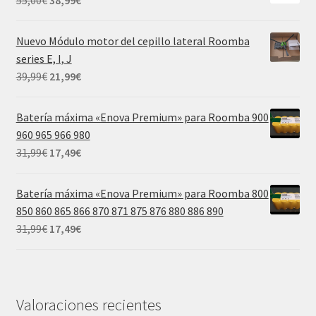
55,00
€
38,99
€
55,00€.
38,99€.
precio
precio
original
actual
Nuevo Módulo motor del cepillo lateral Roomba
era:
es:
series E, I, J
55,00€.
38,99€.
El
El
39,99
€
21,99
€
precio
precio
original
actual
Batería máxima «Enova Premium» para Roomba 900
era:
es:
960 965 966 980
39,99€.
21,99€.
El
El
31,99
€
17,49
€
precio
precio
original
actual
Batería máxima «Enova Premium» para Roomba 800
era:
es:
850 860 865 866 870 871 875 876 880 886 890
31,99€.
17,49€.
El
El
31,99
€
17,49
€
precio
precio
original
actual
era:
es:
31,99€.
17,49€.
Valoraciones recientes