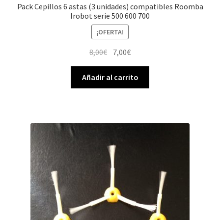
Pack Cepillos 6 astas (3 unidades) compatibles Roomba
Irobot serie 500 600 700
¡OFERTA!
El
El
8,00
€
7,00
€
precio
precio
original
actual
Añadir al carrito
era:
es:
8,00€.
7,00€.