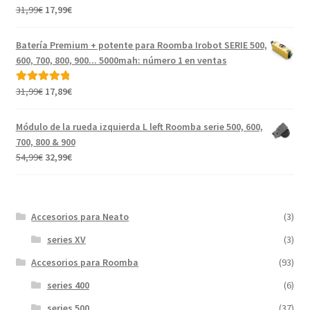
El
El
31,99
€
17,99
€
Valorado con
precio
precio
5.00
de 5
original
actual
Batería Premium + potente para Roomba Irobot SERIE 500,
era:
es:
600, 700, 800, 900... 5000mah: número 1 en ventas
31,99€.
17,99€.
El
El
31,99
€
17,89
€
Valorado con
precio
precio
5.00
de 5
original
actual
Módulo de la rueda izquierda L left Roomba serie 500, 600,
era:
es:
700, 800 & 900
31,99€.
17,89€.
El
El
54,99
€
32,99
€
precio
precio
original
actual
era:
es:
Accesorios para Neato
(3)
54,99€.
32,99€.
series XV
(3)
Accesorios para Roomba
(93)
series 400
(6)
series 500
(37)