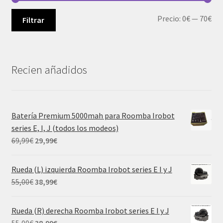
Pre
Pre
Precio:
0€
—
70€
Filtrar
mí
má
Recien añadidos
Batería Premium 5000mah para Roomba Irobot
series E, I, J (todos los modeos)
El
El
69,99
€
29,99
€
precio
precio
original
actual
Rueda (L) izquierda Roomba Irobot series E I y J
era:
es:
El
El
55,00
€
38,99
€
69,99€.
29,99€.
precio
precio
original
actual
Rueda (R) derecha Roomba Irobot series E I y J
era:
es:
El
El